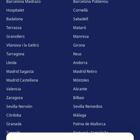
Barcelona Madrazo
Barcelona Poblenou
Hospitalet
Cornellà
Badalona
Sabadell
Terrassa
Mataró
Granollers
Manresa
Vilanova i la Geltrú
Girona
Tarragona
Reus
Lleida
Andorra
Madrid Sagasta
Madrid Retiro
Madrid Castellana
Móstoles
Valencia
Alicante
Zaragoza
Bilbao
Sevilla Nervión
Sevilla Remedios
Córdoba
Málaga
Granada
Palma de Mallorca
Tenerife
Portugal · Famalicão