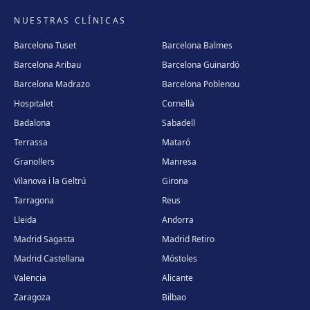
NUESTRAS CLÍNICAS
Barcelona Tuset
Barcelona Balmes
Barcelona Aribau
Barcelona Guinardó
Barcelona Madrazo
Barcelona Poblenou
Hospitalet
Cornellà
Badalona
Sabadell
Terrassa
Mataró
Granollers
Manresa
Vilanova i la Geltrú
Girona
Tarragona
Reus
Lleida
Andorra
Madrid Sagasta
Madrid Retiro
Madrid Castellana
Móstoles
Valencia
Alicante
Zaragoza
Bilbao