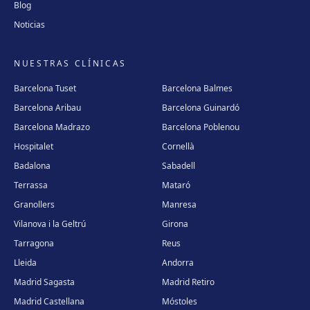
Blog
Noticias
NUESTRAS CLÍNICAS
Barcelona Tuset
Barcelona Balmes
Barcelona Aribau
Barcelona Guinardó
Barcelona Madrazo
Barcelona Poblenou
Hospitalet
Cornellà
Badalona
Sabadell
Terrassa
Mataró
Granollers
Manresa
Vilanova i la Geltrú
Girona
Tarragona
Reus
Lleida
Andorra
Madrid Sagasta
Madrid Retiro
Madrid Castellana
Móstoles