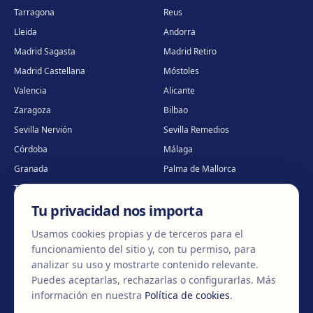
Tarragona
Reus
Lleida
Andorra
Madrid Sagasta
Madrid Retiro
Madrid Castellana
Móstoles
Valencia
Alicante
Zaragoza
Bilbao
Sevilla Nervión
Sevilla Remedios
Córdoba
Málaga
Granada
Palma de Mallorca
Tenerife
Portugal · Famalicão
Tu privacidad nos importa
Portugal · Guimarães
Clínica virtual
*
* Atención virtual
Usamos cookies propias y de terceros para el
funcionamiento del sitio y, con tu permiso, para
analizar su uso y mostrarte contenido relevante.
Puedes aceptarlas, rechazarlas o configurarlas.
Más
©
2026
Clínica EGOS — Cirugía plástica, estética y reparadora
.
información en nuestra
Política de cookies
.
Aviso Legal
Política de cookies
Política de Privacidad