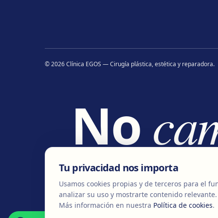
©
2026
Clínica EGOS — Cirugía plástica, estética y reparadora
.
No
ca
ca
Tu privacidad nos importa
Usamos cookies propias y de terceros para el fun
analizar su uso y mostrarte contenido relevante.
Más información en nuestra
Política de cookies
.