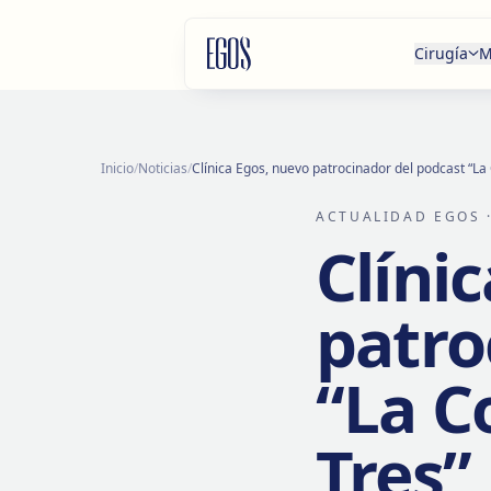
Saltar al contenido
Cirugía
M
Inicio
/
Noticias
/
Clínica Egos, nuevo patrocinador del podcast “L
ACTUALIDAD EGOS
·
Clíni
patro
“La C
Tres”