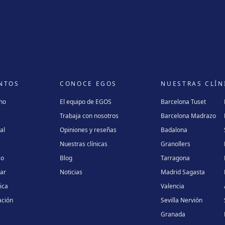
NTOS
CONOCE EGOS
NUESTRAS CLÍN
cho
El equipo de EGOS
Barcelona Tuset
Trabaja con nosotros
Barcelona Madrazo
al
Opiniones y reseñas
Badalona
Nuestras clínicas
Granollers
so
Blog
Tarragona
lar
Noticias
Madrid Sagasta
ica
Valencia
ación
Sevilla Nervión
Granada