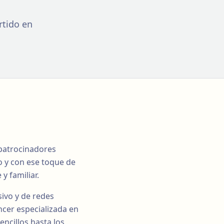
rtido en
patrocinadores
o y con ese toque de
y familiar.
sivo y de redes
ncer especializada en
ncillos hasta los