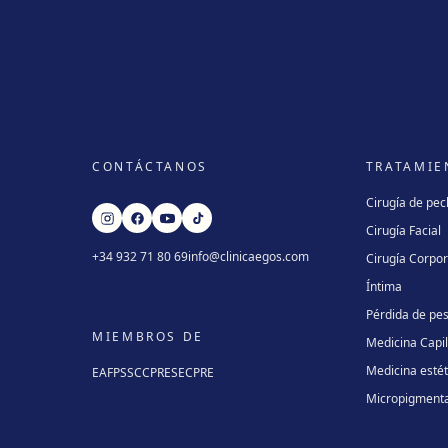
CONTÁCTANOS
TRATAMIE
Cirugía de pe
Cirugía Facial
+34 932 71 80 69
info@clinicaegos.com
Cirugía Corpor
Íntima
Pérdida de pe
MIEMBROS DE
Medicina Capi
Medicina estét
EAFPS
SCCPRE
SECPRE
Micropigment