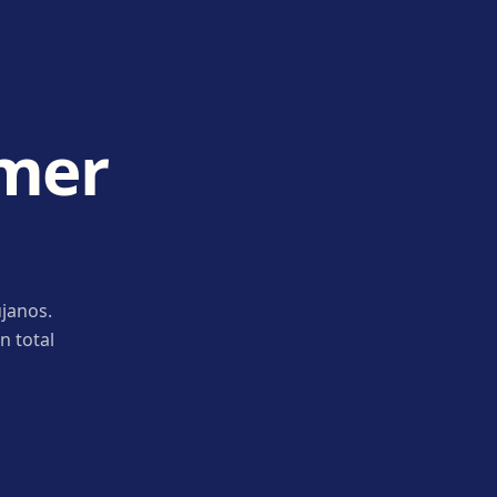
imer
janos.
n total