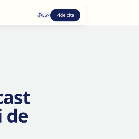
ES
Pide cita
cast
 de