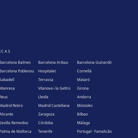
ICAS
Barcelona Balmes
Barcelona Aribau
Barcelona Guinardó
Barcelona Poblenou
Hospitalet
Cornellà
Sabadell
Terrassa
Mataró
Manresa
Vilanova i la Geltrú
Girona
Reus
Lleida
Andorra
Madrid Retiro
Madrid Castellana
Móstoles
Alicante
Zaragoza
Bilbao
Sevilla Remedios
Córdoba
Málaga
Palma de Mallorca
Tenerife
Portugal · Famalicão