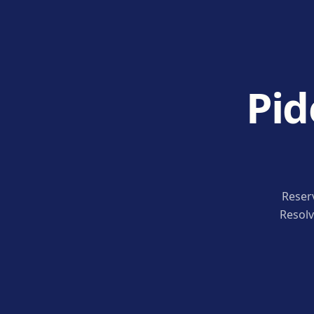
Pid
Reser
Resolv