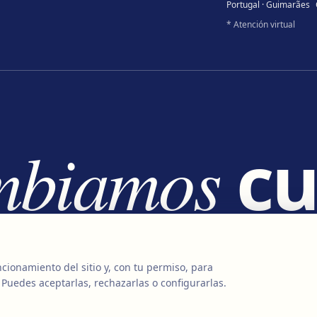
Portugal · Guimarães
* Atención virtual
mbiamos
cu
mbiamos
v
cionamiento del sitio y, con tu permiso, para
 Puedes aceptarlas, rechazarlas o configurarlas.