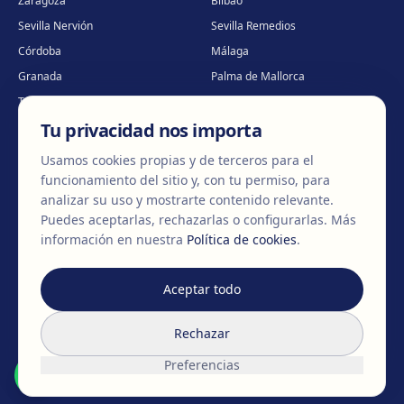
Zaragoza
Bilbao
Sevilla Nervión
Sevilla Remedios
Córdoba
Málaga
Granada
Palma de Mallorca
Tenerife
Portugal · Famalicão
Tu privacidad nos importa
Portugal · Guimarães
Clínica virtual
*
* Atención virtual
Usamos cookies propias y de terceros para el
funcionamiento del sitio y, con tu permiso, para
analizar su uso y mostrarte contenido relevante.
Puedes aceptarlas, rechazarlas o configurarlas.
Más
©
2026
Clínica EGOS — Cirugía plástica, estética y reparadora
.
información en nuestra
Política de cookies
.
Aviso Legal
Política de cookies
Política de Privacidad
Aceptar todo
Rechazar
Preferencias