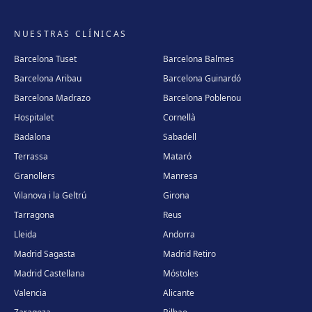
NUESTRAS CLÍNICAS
Barcelona Tuset
Barcelona Balmes
Barcelona Aribau
Barcelona Guinardó
Barcelona Madrazo
Barcelona Poblenou
Hospitalet
Cornellà
Badalona
Sabadell
Terrassa
Mataró
Granollers
Manresa
Vilanova i la Geltrú
Girona
Tarragona
Reus
Lleida
Andorra
Madrid Sagasta
Madrid Retiro
Madrid Castellana
Móstoles
Valencia
Alicante