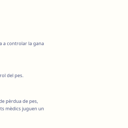
a a controlar la gana
rol del pes.
 de pèrdua de pes,
ents mèdics juguen un