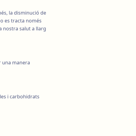
més, la disminució de
 no es tracta només
 nostra salut a llarg
er una manera
les i carbohidrats