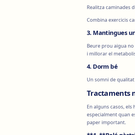
Realitza caminades dià
Combina exercicis c
3. Mantingues u
Beure prou aigua no 
i millorar el metabol
4. Dorm bé
Un somni de qualitat 
Tractaments m
En alguns casos, els 
especialment quan es
paper important.