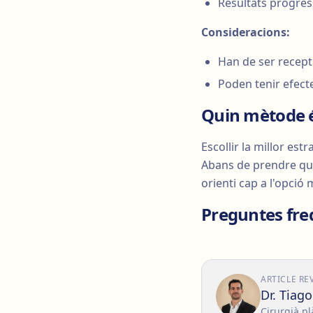
Resultats progress
Consideracions:
Han de ser recept
Poden tenir efect
Quin mètode é
Escollir la millor est
Abans de prendre qua
orienti cap a l'opci
Preguntes fre
ARTICLE RE
Dr. Tiag
Cirurgià pl