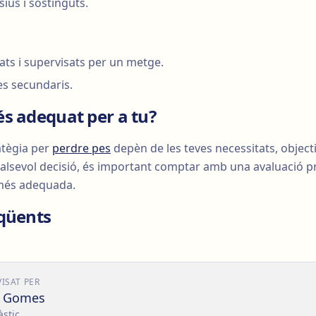
ius i sostinguts.
ats i supervisats per un metge.
es secundaris.
s adequat per a tu?
ratègia per
perdre pes
depèn de les teves necessitats, objectiu
lsevol decisió, és important comptar amb una avaluació p
ó més adequada.
qüents
VISAT PER
o Gomes
àstic