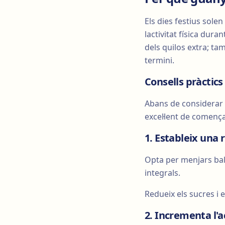
Els dies festius solen
lactivitat física dur
dels quilos extra; ta
termini.
Consells pràctic
Abans de considerar
excel·lent de comença
1. Estableix una 
Opta per menjars bala
integrals.
Redueix els sucres i 
2. Incrementa l'ac