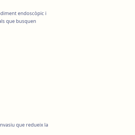
cediment endoscòpic i
 als que busquen
vasiu que redueix la