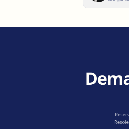
Deman
Reserv
Resole