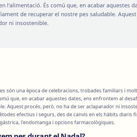
n l'alimentació. És comú que, en acabar aquestes da
iament de recuperar el nostre pes saludable. Aquest
or ni insostenible.
es són una època de celebracions, trobades familiars i mo
 comú que, en acabar aquestes dates, ens enfrontem al des
le. Aquest procés, però, no ha de ser aclaparador ni insost
todes efectius i segurs, des de canvis en els hàbits diaris f
 gàstrica, l'endomanga i opcions farmacològiques.
em pes durant el Nadal?