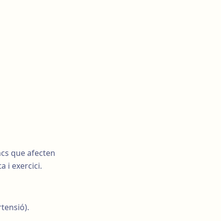
acs que afecten
 i exercici.
tensió).