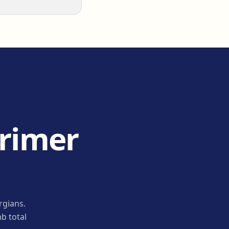
primer
rgians.
b total