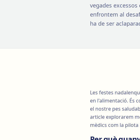
vegades excessos e
enfrontem al desaf
ha de ser aclaparad
Les festes nadalenqu
en l'alimentació. És
el nostre pes saludab
article explorarem mè
mèdics com la pilota
Per què guany