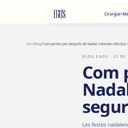
Salta al contingut
Cirurgia
Me
Inici
/
Blog
/
Com perdre pes després de Nadal: mètodes efectius i
BLOG EGOS
· 23 DE
Com p
Nadal
segur
Les festes nadalen