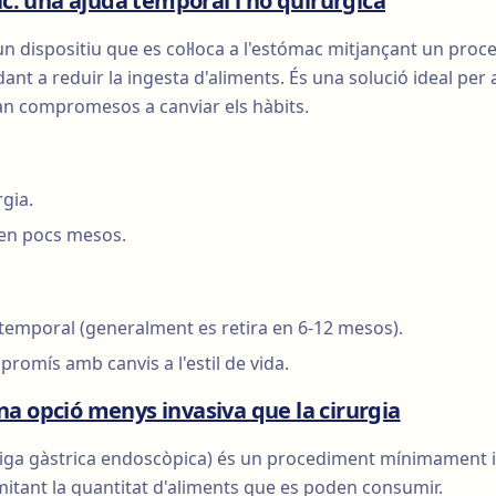
ic: una ajuda temporal i no quirúrgica
 un dispositiu que es col·loca a l'estómac mitjançant un pro
ant a reduir la ingesta d'aliments. És una solució ideal per
tan compromesos a canviar els hàbits.
gia.
s en pocs mesos.
temporal (generalment es retira en 6-12 mesos).
romís amb canvis a l'estil de vida.
 opció menys invasiva que la cirurgia
ga gàstrica endoscòpica) és un procediment mínimament in
mitant la quantitat d'aliments que es poden consumir.