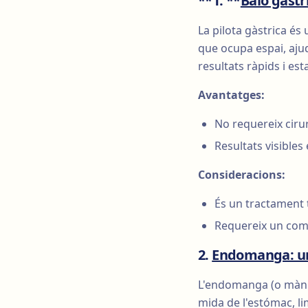
**1. **
Baló gàstr
La pilota gàstrica és
que ocupa espai, ajud
resultats ràpids i es
Avantatges:
No requereix cirur
Resultats visible
Consideracions:
És un tractament 
Requereix un comp
2.
Endomanga: una
L'endomanga (o màni
mida de l'estómac, li