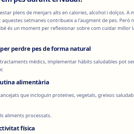
 estar plens de menjars alts en calories, alcohol i dolços. A 
ant aquestes setmanes contribueix a l'augment de pes. Però
mbé és un moment per reflexionar sobre com cuidar millor la
s per perdre pes de forma natural
 tractaments mèdics, implementar hàbits saludables pot s
r.
rutina alimentària
ncejats que incloguin proteïnes, vegetals, greixos saludab
els aliments processats.
tivitat física