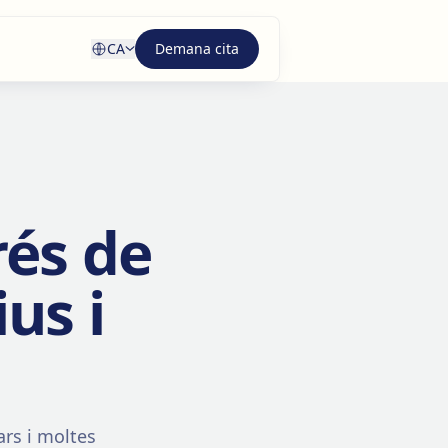
CA
Demana cita
és de
us i
ars i moltes