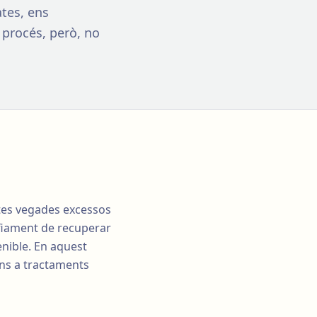
tes, ens
 procés, però, no
ltes vegades excessos
afiament de recuperar
enible. En aquest
ins a tractaments