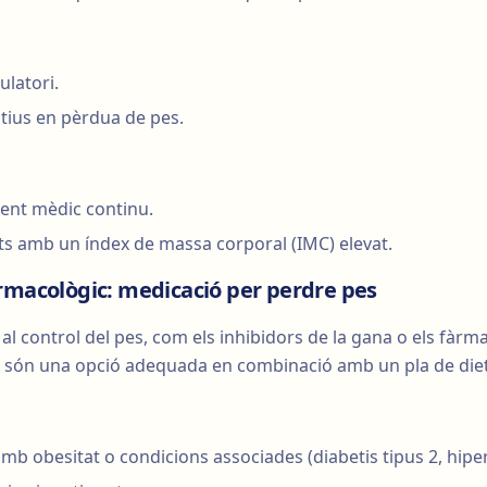
latori.
atius en pèrdua de pes.
ent mèdic continu.
nts amb un índex de massa corporal (IMC) elevat.
rmacològic: medicació per perdre pes
l control del pes, com els inhibidors de la gana o els fàrm
, són una opció adequada en combinació amb un pla de dieta
mb obesitat o condicions associades (diabetis tipus 2, hiper