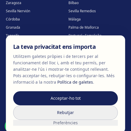
Zaragoza
Bilbao
Sevilla Nervión
Sevilla Remedios
Córdoba
Málaga
Granada
Palma de Mallorca
Tenerife
Portugal · Famalicão
Portugal · Guimarães
Clínica virtual
*
La teva privacitat ens importa
* Atenció virtual
Utilitzem galetes pròpies i de tercers per al
funcionament del lloc i, amb el teu permís, per
analitzar-ne l'ús i mostrar-te contingut rellevant.
Pots acceptar-les, rebutjar-les o configurar-les.
Més
©
2026
Clínica EGOS — Cirugía plástica, estética y reparadora
.
informació a la nostra
Política de galetes
.
Avís legal
Política de cookies
Política de privacitat
Acceptar-ho tot
No
canviem
cossos,
Rebutjar
canviem
vides
.
Preferències