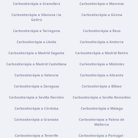
Carboxiteràpia a Granollers
Carboxiteràpia a Manresa
Com arribar
Veure clínica
Carboxiteràpia a Vilanova i la
Carboxiteràpia a Girona
Geltrú
Portugal · Guimarães
Carboxiteràpia a Tarragona
Carboxiteràpia a Reus
Rua do Pomardufe, 283, 4805-299 Guimarães, Portugal
Carboxiteràpia a Lleida
Carboxiteràpia a Andorra
Com arribar
Veure clínica
Carboxiteràpia a Madrid Sagasta
Carboxiteràpia a Madrid Retiro
Clínica virtual
Carboxiteràpia a Madrid Castellana
Carboxiteràpia a Móstoles
Videoconsulta · Atenció virtual
Carboxiteràpia a Valencia
Carboxiteràpia a Alicante
Com arribar
Veure clínica
Carboxiteràpia a Zaragoza
Carboxiteràpia a Bilbao
Carboxiteràpia a Sevilla Nervión
Carboxiteràpia a Sevilla Remedios
Carboxiteràpia a Córdoba
Carboxiteràpia a Málaga
Carboxiteràpia a Granada
Carboxiteràpia a Palma de
Mallorca
Carboxiteràpia a Tenerife
Carboxiteràpia a Portugal ·