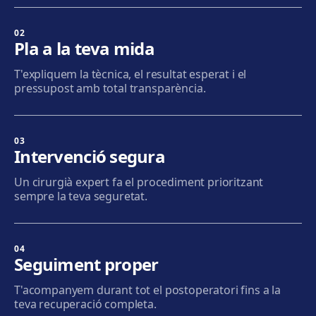
Sabadell
Calle Calderón, 44-48, Centro, 08206 Sabadell
02
Pla a la teva mida
Com arribar
Veure clínica
T'expliquem la tècnica, el resultat esperat i el
pressupost amb total transparència.
Terrassa
Carrer d'Arquímedes, 156, 08224 Terrassa
Com arribar
Veure clínica
03
Intervenció segura
Mataró
Un cirurgià expert fa el procediment prioritzant
Via Europa, 58, 08304 Mataró
sempre la teva seguretat.
Com arribar
Veure clínica
04
Granollers
Seguiment proper
Carrer de Joan Prim, 58, 08402 Granollers
T'acompanyem durant tot el postoperatori fins a la
Com arribar
Veure clínica
teva recuperació completa.