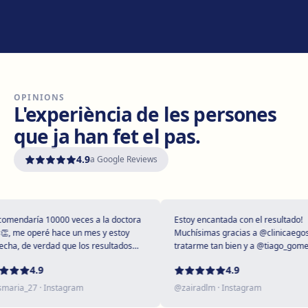
Manresa
Carretera de Vic, 149, 08243 Manresa
Com arribar
Veure clínica
OPINIONS
Vilanova i la Geltrú
L'experiència de les persones
Avinguda del Garraf, 69, 08800 Vilanova i la Geltrú
que ja han fet el pas.
Com arribar
Veure clínica
4.9
a Google Reviews
Girona
Plaça Poeta Marquina, 6, 17001 Girona
Com arribar
Veure clínica
mendaría 10000 veces a la doctora
Estoy encantada con el resultado!
, me operé hace un mes y estoy
Muchísimas gracias a @clinicaegos p
ha, de verdad que los resultados
tratarme tan bien y a @tiago_gomes 
upendos 😻
dejarme tan maravillosa, has supera
Tarragona
4.9
4.9
expectativas sin duda ❤️
Rambla President Francesc Macià, 10, 43005 Tarragona
aria_27
· Instagram
@
zairadlm
· Instagram
Com arribar
Veure clínica