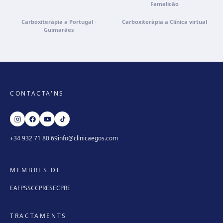
Famalicão
Carboxiteràpia a Portugal ·
Carboxiteràpia a Clínica virtual
Guimarães
CONTACTA'NS
+34 932 71 80 69
info@clinicaegos.com
MEMBRES DE
EAFPS
SCCPRE
SECPRE
TRACTAMENTS