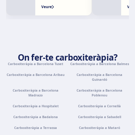
Veure
Veu
Granada
Avenida Constitución, 42, 1.º A, 18014 Granada
Com arribar
Veure clínica
Palma de Mallorca
Camí de la Vileta, 30, Policlínica Miramar, 07011 Palma,
On fer-te carboxiteràpia?
Illes Balears
Carboxiteràpia a Barcelona Tuset
Com arribar
Veure clínica
Carboxiteràpia a Barcelona Balmes
Carboxiteràpia a Barcelona Aribau
Carboxiteràpia a Barcelona
Guinardó
Tenerife
Calle Álvaro Rodríguez López, 30, 38005 Santa Cruz de
Carboxiteràpia a Barcelona
Carboxiteràpia a Barcelona
Tenerife
Madrazo
Poblenou
Com arribar
Veure clínica
Carboxiteràpia a Hospitalet
Carboxiteràpia a Cornellà
Carboxiteràpia a Badalona
Carboxiteràpia a Sabadell
Portugal · Famalicão
Carboxiteràpia a Terrassa
Carboxiteràpia a Mataró
Zona Industrial, Av. Santa Maria de Vermoim, Pavilhão
nº 1, 4770-269 Vermoim, Portugal