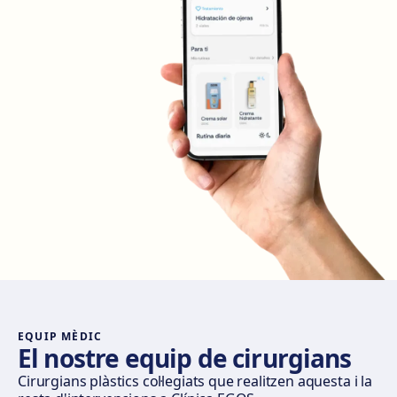
Com arribar
Veure clínica
Madrid Retiro
Calle del Doctor Castelo, 20, Retiro, 28009 Madrid
Com arribar
Veure clínica
Madrid Castellana
Av. del General Perón, 20, 28020 Madrid
Com arribar
Veure clínica
Móstoles
Av. del Alcalde de Móstoles, 8, 28933 Móstoles
Com arribar
Veure clínica
EQUIP MÈDIC
El nostre equip de cirurgians
Valencia
Cirurgians plàstics col·legiats que realitzen aquesta i la