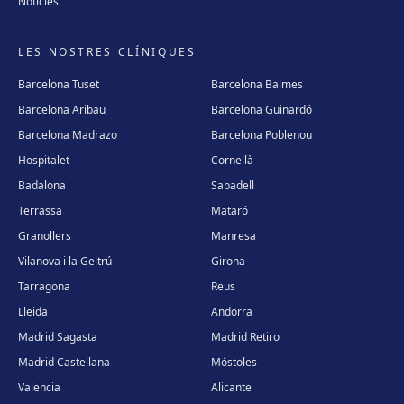
Notícies
LES NOSTRES CLÍNIQUES
Barcelona Tuset
Barcelona Balmes
Barcelona Aribau
Barcelona Guinardó
Barcelona Madrazo
Barcelona Poblenou
Hospitalet
Cornellà
Badalona
Sabadell
Terrassa
Mataró
Granollers
Manresa
Vilanova i la Geltrú
Girona
Tarragona
Reus
Lleida
Andorra
Madrid Sagasta
Madrid Retiro
Madrid Castellana
Móstoles
Valencia
Alicante