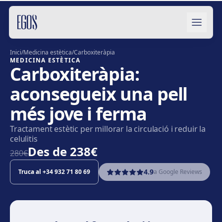
Salta al contingut
Inici
/
Medicina estètica
/
Carboxiteràpia
MEDICINA ESTÈTICA
Carboxiteràpia:
aconsegueix una pell
més jove i ferma
Tractament estètic per millorar la circulació i reduir la
celulitis
Des de
238€
280€̶
4.9
Truca al
+34 932 71 80 69
a Google Reviews