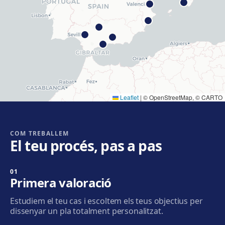
Com arribar
Veure clínica
Hospitalet
Rambla Just Oliveras, 63, 08901 L'Hospitalet de
Llobregat
Com arribar
Veure clínica
Leaflet
|
© OpenStreetMap, © CARTO
Cornellà
Carrer de Joaquim Rubió i Ors, 205, 08940 Cornellà de
Llobregat
COM TREBALLEM
El teu procés, pas a pas
Com arribar
Veure clínica
01
Badalona
Primera valoració
Plaça de l'Alcalde Xifré, 14, 08912 Badalona
Estudiem el teu cas i escoltem els teus objectius per
Com arribar
Veure clínica
dissenyar un pla totalment personalitzat.