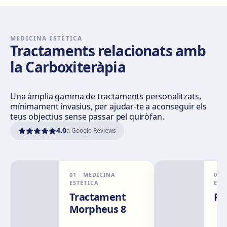
Sevilla Nervión
C/ Enramadilla, 8, 41018 Sevilla
Com arribar
Veure clínica
MEDICINA ESTÈTICA
Tractaments relacionats amb
la Carboxiteràpia
Sevilla Remedios
Virgen de Luján, 30 A, Edif. La Pérgola, 41011 Sevilla
Com arribar
Veure clínica
Una àmplia gamma de tractaments personalitzats,
mínimament invasius, per ajudar-te a aconseguir els
teus objectius sense passar pel quiròfan.
Córdoba
4.9
a Google Reviews
Calle El Nogal, 2, Nte. Sierra, 14006 Córdoba
Com arribar
Veure clínica
01
·
MEDICINA
02
Málaga
ESTÉTICA
EST
Calle Rachmaninov, 5, 29002 Málaga
Tractament
Pr
Morpheus 8
Com arribar
Veure clínica