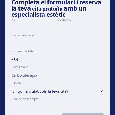
Completa el formulari i reserva
cita gratuïta
la teva
amb un
especialista estètic
Nom
Cognoms
Correu electrònic
Número de telèfon
Tractament
Clínica
Codi de descompte