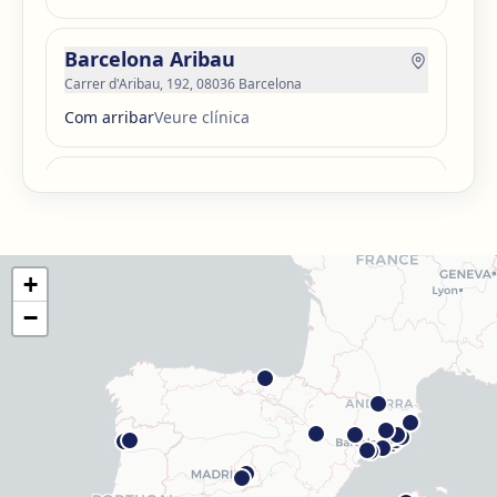
Barcelona Aribau
Carrer d'Aribau, 192, 08036 Barcelona
Com arribar
Veure clínica
Barcelona Guinardó
Carrer de Sardenya, 515, 08024 Barcelona
Com arribar
Veure clínica
+
Barcelona Madrazo
−
Carrer dels Madrazo, 60-66, Sarrià-Sant Gervasi, 08006
Barcelona
Com arribar
Veure clínica
Barcelona Poblenou
Av. Diagonal, 141, Sant Martí, 08018 Barcelona