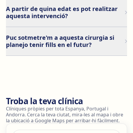
No. És una malformació estructural que només es pot
corregir quirúrgicament.
A partir de quina edat es pot realitzar
aquesta intervenció?
A partir dels 18 anys, quan el desenvolupament
mamari s'ha completat.
Puc sotmetre'm a aquesta cirurgia si
planejo tenir fills en el futur?
Sí, però és recomanable fer-la després de l'embaràs si
la pacient té intenció de tenir fills pròximament.
Troba la teva clínica
Clíniques pròpies per tota Espanya, Portugal i
Andorra. Cerca la teva ciutat, mira-les al mapa i obre
la ubicació a Google Maps per arribar-hi fàcilment.