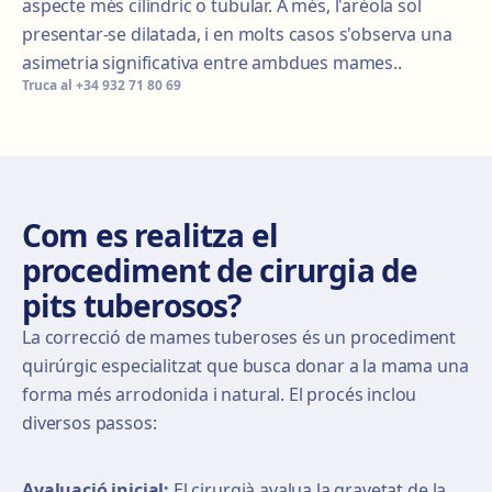
aspecte més cilíndric o tubular. A més, l'arèola sol
presentar-se dilatada, i en molts casos s'observa una
asimetria significativa entre ambdues mames..
Truca al
+34 932 71 80 69
Com es realitza el
procediment de cirurgia de
pits tuberosos?
La correcció de mames tuberoses és un procediment
quirúrgic especialitzat que busca donar a la mama una
forma més arrodonida i natural. El procés inclou
diversos passos:
Avaluació inicial:
El cirurgià avalua la gravetat de la