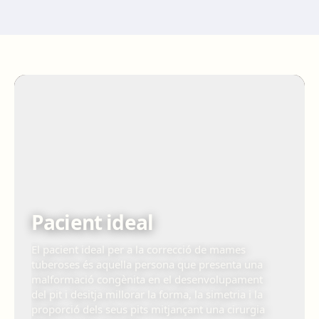
Pacient ideal
El pacient ideal per a la correcció de mames
tuberoses és aquella persona que presenta una
malformació congènita en el desenvolupament
del pit i desitja millorar la forma, la simetria i la
proporció dels seus pits mitjançant una cirurgia