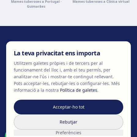
Mames tuberoses a Portugal ·
Mames tuberoses a Clínica virtual
Guimarães
CONTACTA'NS
La teva privacitat ens importa
Utilitzem galetes pròpies i de tercers per al
funcionament del lloc i, amb el teu permís, per
+34 932 71 80 69
info@clinicaegos.com
analitzar-ne l'ús i mostrar-te contingut rellevant.
Pots acceptar-les, rebutjar-les o configurar-les.
Més
informació a la nostra
Política de galetes
.
MEMBRES DE
EAFPS
SCCPRE
SECPRE
Acceptar-ho tot
TRACTAMENTS
Rebutjar
Cirurgia de pit
Preferències