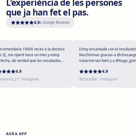
L'experiència de les persones
Avinguda del Garraf, 69, 08800 Vilanova i la Geltrú
que ja han fet el pas.
Com arribar
Veure clínica
4.9
a Google Reviews
Girona
Plaça Poeta Marquina, 6, 17001 Girona
Com arribar
Veure clínica
mendaría 10000 veces a la doctora
Estoy encantada con el resultado!
, me operé hace un mes y estoy
Muchísimas gracias a @clinicaegos 
cha, de verdad que los resultados
tratarme tan bien y a @tiago_gomes 
upendos 😻
dejarme tan maravillosa, has supera
Tarragona
4.9
4.9
expectativas sin duda ❤️
Rambla President Francesc Macià, 10, 43005 Tarragona
aria_27
· Instagram
@
zairadlm
· Instagram
Com arribar
Veure clínica
Reus
Carrer de Castellvell, 7, 43202 Reus
Com arribar
Veure clínica
AURA APP