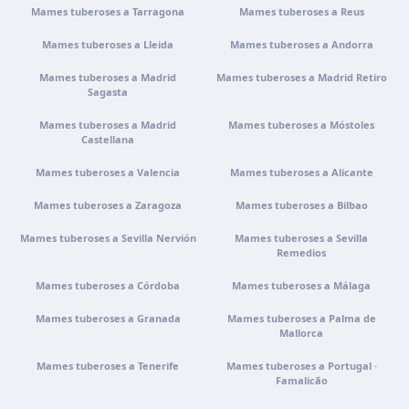
Mames tuberoses a Tarragona
Mames tuberoses a Reus
Clínica virtual
Mames tuberoses a Lleida
Mames tuberoses a Andorra
Videoconsulta · Atenció virtual
Mames tuberoses a Madrid
Mames tuberoses a Madrid Retiro
Sagasta
Com arribar
Veure clínica
Mames tuberoses a Madrid
Mames tuberoses a Móstoles
Castellana
Mames tuberoses a Valencia
Mames tuberoses a Alicante
Mames tuberoses a Zaragoza
Mames tuberoses a Bilbao
Mames tuberoses a Sevilla Nervión
Mames tuberoses a Sevilla
Remedios
Mames tuberoses a Córdoba
Mames tuberoses a Málaga
Mames tuberoses a Granada
Mames tuberoses a Palma de
Mallorca
Mames tuberoses a Tenerife
Mames tuberoses a Portugal ·
Famalicão