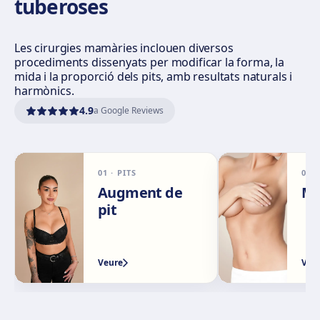
tuberoses
Com arribar
Veure clínica
Les cirurgies mamàries inclouen diversos
Córdoba
procediments dissenyats per modificar la forma, la
mida i la proporció dels pits, amb resultats naturals i
Calle El Nogal, 2, Nte. Sierra, 14006 Córdoba
harmònics.
Com arribar
Veure clínica
4.9
a Google Reviews
Málaga
Calle Rachmaninov, 5, 29002 Málaga
01
·
PITS
02
Com arribar
Veure clínica
Augment de
Ma
pit
Granada
Avenida Constitución, 42, 1.º A, 18014 Granada
Veure
Veu
Com arribar
Veure clínica
Palma de Mallorca