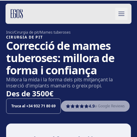
Salta al contingut
Inici
/
Cirurgia de pit
/
Mames tuberoses
CIRURGIA DE PIT
Correcció de mames
tuberoses: millora de
forma i confiança
Millora la mida i la forma dels pits mitjançant la
inserció d'implants mamaris o greix propi.
Des de
3500€
4.9
Truca al
+34 932 71 80 69
a Google Reviews