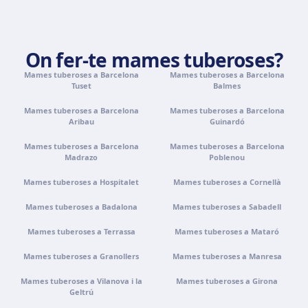
Camí de la Vileta, 30, Policlínica Miramar, 07011 Palma,
Illes Balears
Com arribar
Veure clínica
On fer-te mames tuberoses?
Mames tuberoses a Barcelona
Mames tuberoses a Barcelona
Tenerife
Tuset
Balmes
Calle Álvaro Rodríguez López, 30, 38005 Santa Cruz de
Tenerife
Mames tuberoses a Barcelona
Mames tuberoses a Barcelona
Aribau
Guinardó
Com arribar
Veure clínica
Mames tuberoses a Barcelona
Mames tuberoses a Barcelona
Madrazo
Poblenou
Portugal · Famalicão
Mames tuberoses a Hospitalet
Mames tuberoses a Cornellà
Zona Industrial, Av. Santa Maria de Vermoim, Pavilhão
nº 1, 4770-269 Vermoim, Portugal
Mames tuberoses a Badalona
Mames tuberoses a Sabadell
Com arribar
Veure clínica
Mames tuberoses a Terrassa
Mames tuberoses a Mataró
Mames tuberoses a Granollers
Mames tuberoses a Manresa
Portugal · Guimarães
Rua do Pomardufe, 283, 4805-299 Guimarães, Portugal
Mames tuberoses a Vilanova i la
Mames tuberoses a Girona
Geltrú
Com arribar
Veure clínica