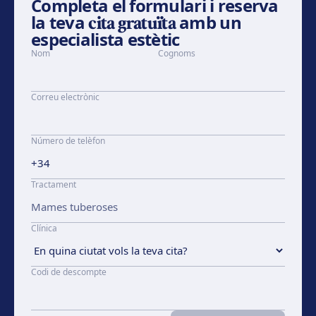
Completa el formulari i reserva
la teva
cita gratuïta
amb un
especialista estètic
Nom
Cognoms
Correu electrònic
Número de telèfon
Tractament
Clínica
Codi de descompte