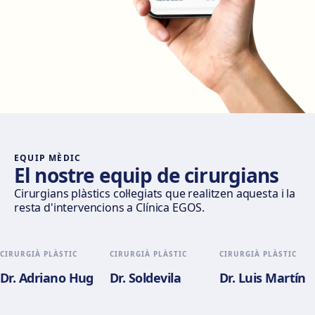
Madrid Castellana
Av. del General Perón, 20, 28020 Madrid
Com arribar
Veure clínica
Móstoles
Av. del Alcalde de Móstoles, 8, 28933 Móstoles
Com arribar
Veure clínica
EQUIP MÈDIC
El nostre equip de cirurgians
Valencia
Cirurgians plàstics col·legiats que realitzen aquesta i la
resta d'intervencions a Clínica EGOS.
Gran Via del Marqués del Túria, 82, L'Eixample, 46005
València
Com arribar
Veure clínica
CIRURGIÀ PLÀSTIC
CIRURGIÀ PLÀSTIC
CIRURGIÀ PLÀSTIC
Dr. Adriano Hug
Dr. Soldevila
Dr. Luis Martín
Alicante
Pl. del Alcalde Agatángelo Soler, 3, 03015 Alicante