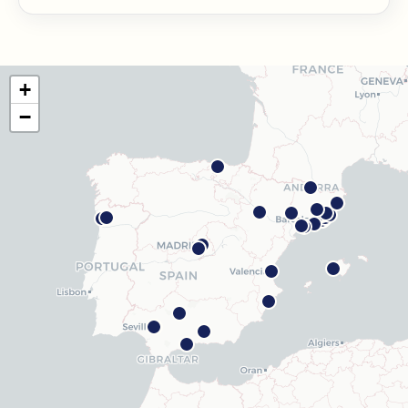
Barcelona Guinardó
Carrer de Sardenya, 515, 08024 Barcelona
Com arribar
Veure clínica
+
Barcelona Madrazo
−
Carrer dels Madrazo, 60-66, Sarrià-Sant Gervasi, 08006
Barcelona
Com arribar
Veure clínica
Barcelona Poblenou
Av. Diagonal, 141, Sant Martí, 08018 Barcelona
Com arribar
Veure clínica
Hospitalet
Rambla Just Oliveras, 63, 08901 L'Hospitalet de
Llobregat
Com arribar
Veure clínica