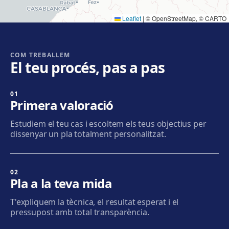
Leaflet
|
© OpenStreetMap, © CARTO
Cornellà
Carrer de Joaquim Rubió i Ors, 205, 08940 Cornellà de
Llobregat
COM TREBALLEM
El teu procés, pas a pas
Com arribar
Veure clínica
01
Badalona
Primera valoració
Plaça de l'Alcalde Xifré, 14, 08912 Badalona
Estudiem el teu cas i escoltem els teus objectius per
Com arribar
Veure clínica
dissenyar un pla totalment personalitzat.
Sabadell
Calle Calderón, 44-48, Centro, 08206 Sabadell
02
Pla a la teva mida
Com arribar
Veure clínica
T'expliquem la tècnica, el resultat esperat i el
pressupost amb total transparència.
Terrassa
Carrer d'Arquímedes, 156, 08224 Terrassa