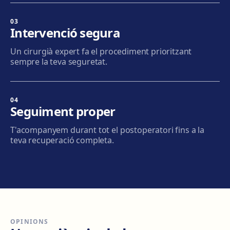
Com arribar
Veure clínica
03
Intervenció segura
Mataró
Un cirurgià expert fa el procediment prioritzant
Via Europa, 58, 08304 Mataró
sempre la teva seguretat.
Com arribar
Veure clínica
04
Granollers
Seguiment proper
Carrer de Joan Prim, 58, 08402 Granollers
T'acompanyem durant tot el postoperatori fins a la
Com arribar
Veure clínica
teva recuperació completa.
Manresa
Carretera de Vic, 149, 08243 Manresa
Com arribar
Veure clínica
OPINIONS
Vilanova i la Geltrú