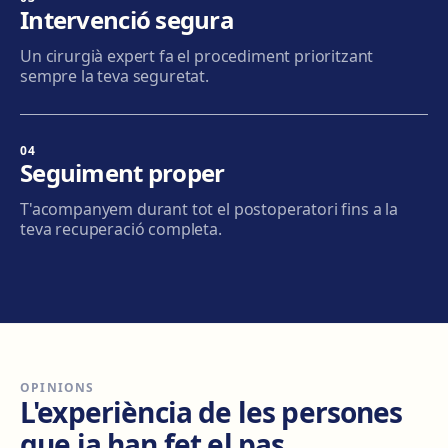
Intervenció segura
Mataró
Un cirurgià expert fa el procediment prioritzant
Via Europa, 58, 08304 Mataró
sempre la teva seguretat.
Com arribar
Veure clínica
04
Granollers
Seguiment proper
Carrer de Joan Prim, 58, 08402 Granollers
T'acompanyem durant tot el postoperatori fins a la
Com arribar
Veure clínica
teva recuperació completa.
Manresa
Carretera de Vic, 149, 08243 Manresa
Com arribar
Veure clínica
OPINIONS
Vilanova i la Geltrú
L'experiència de les persones
Avinguda del Garraf, 69, 08800 Vilanova i la Geltrú
que ja han fet el pas.
Com arribar
Veure clínica