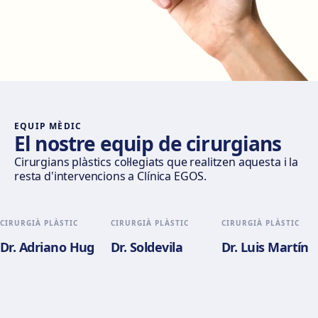
Av. del General Perón, 20, 28020 Madrid
Com arribar
Veure clínica
Móstoles
Av. del Alcalde de Móstoles, 8, 28933 Móstoles
Com arribar
Veure clínica
EQUIP MÈDIC
El nostre equip de cirurgians
Valencia
Cirurgians plàstics col·legiats que realitzen aquesta i la
resta d'intervencions a Clínica EGOS.
Gran Via del Marqués del Túria, 82, L'Eixample, 46005
València
Com arribar
Veure clínica
CIRURGIÀ PLÀSTIC
CIRURGIÀ PLÀSTIC
CIRURGIÀ PLÀSTIC
Dr. Adriano Hug
Dr. Soldevila
Dr. Luis Martín
Alicante
Pl. del Alcalde Agatángelo Soler, 3, 03015 Alicante
Com arribar
Veure clínica