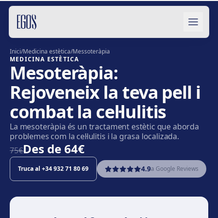
Salta al contingut
Inici
/
Medicina estètica
/
Messoteràpia
MEDICINA ESTÈTICA
Mesoteràpia:
Rejoveneix la teva pell i
combat la cel·lulitis
La mesoteràpia és un tractament estètic que aborda
problemes com la cel·lulitis i la grasa localizada.
Des de
64€
75€̶
4.9
Truca al
+34 932 71 80 69
a Google Reviews