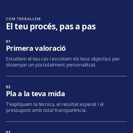
Cornellà
Carrer de Joaquim Rubió i Ors, 205, 08940 Cornellà de
Llobregat
COM TREBALLEM
El teu procés, pas a pas
Com arribar
Veure clínica
01
Badalona
Primera valoració
Plaça de l'Alcalde Xifré, 14, 08912 Badalona
Estudiem el teu cas i escoltem els teus objectius per
Com arribar
Veure clínica
dissenyar un pla totalment personalitzat.
Sabadell
Calle Calderón, 44-48, Centro, 08206 Sabadell
02
Pla a la teva mida
Com arribar
Veure clínica
T'expliquem la tècnica, el resultat esperat i el
pressupost amb total transparència.
Terrassa
Carrer d'Arquímedes, 156, 08224 Terrassa
Com arribar
Veure clínica
03