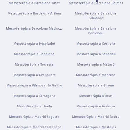
Messoteràpia a Barcelona Tuset
Com arribar
Veure clínica
Messoteràpia a Barcelona Balmes
Messoteràpia a Barcelona Aribau
Messoteràpia a Barcelona
Guinardó
Tenerife
Calle Álvaro Rodríguez López, 30, 38005 Santa Cruz de
Messoteràpia a Barcelona Madrazo
Messoteràpia a Barcelona
Tenerife
Poblenou
Com arribar
Veure clínica
Messoteràpia a Hospitalet
Messoteràpia a Cornellà
Messoteràpia a Badalona
Messoteràpia a Sabadell
Portugal · Famalicão
Messoteràpia a Terrassa
Messoteràpia a Mataró
Zona Industrial, Av. Santa Maria de Vermoim, Pavilhão
nº 1, 4770-269 Vermoim, Portugal
Messoteràpia a Granollers
Messoteràpia a Manresa
Com arribar
Veure clínica
Messoteràpia a Vilanova i la Geltrú
Messoteràpia a Girona
Messoteràpia a Tarragona
Messoteràpia a Reus
Portugal · Guimarães
Rua do Pomardufe, 283, 4805-299 Guimarães, Portugal
Messoteràpia a Lleida
Messoteràpia a Andorra
Com arribar
Veure clínica
Messoteràpia a Madrid Sagasta
Messoteràpia a Madrid Retiro
Messoteràpia a Madrid Castellana
Messoteràpia a Móstoles