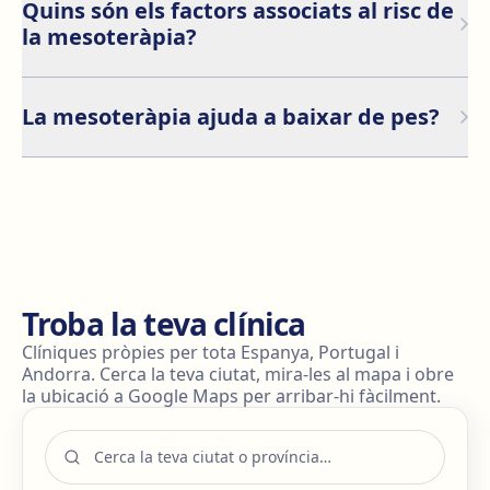
mesoteràpia, és necessari repetir-lo cada 3 a 6 mesos.
Quins són els factors associats al risc de
la mesoteràpia?
Els riscos associats a la mesoteràpia inclouen:
La mesoteràpia ajuda a baixar de pes?
La mesoteràpia corporal pot ajudar a reduir la grasa
localizada, però no substitueix una alimentació
saludable ni l'exercici físic.
Troba la teva clínica
Clíniques pròpies per tota Espanya, Portugal i
Andorra. Cerca la teva ciutat, mira-les al mapa i obre
la ubicació a Google Maps per arribar-hi fàcilment.