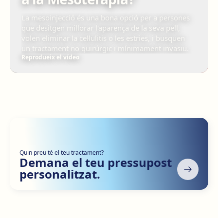
La mesoinjecció és una bona opció per a persones
que desitgen millorar l'aparença de la seva pell,
volen eliminar la cel·lulitis o les estries, i busquen
un tractament no quirúrgic i mínimament invasiu.
Reprodueix el vídeo
Quin preu té el teu tractament?
Demana el teu pressupost
personalitzat.