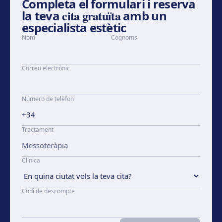
Completa el formulari i reserva
cita gratuïta
la teva
amb un
especialista estètic
Nom
Cognoms
Correu electrònic
Número de telèfon
Tractament
Clínica
Codi de descompte