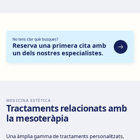
Zaragoza
C. de Escoriaza y Fabro, 7, Delicias, 50010 Zaragoza
Com arribar
Veure clínica
No tens clar què busques?
Bilbao
Reserva una primera cita amb
un dels nostres especialistes.
Gran Vía Don Diego López de Haro, 82, Bilbao
Com arribar
Veure clínica
Sevilla Nervión
C/ Enramadilla, 8, 41018 Sevilla
Com arribar
Veure clínica
MEDICINA ESTÈTICA
Tractaments relacionats amb
la mesoteràpia
Sevilla Remedios
Virgen de Luján, 30 A, Edif. La Pérgola, 41011 Sevilla
Com arribar
Veure clínica
Una àmplia gamma de tractaments personalitzats,