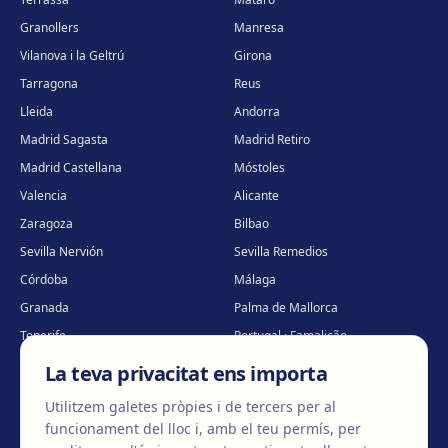
Granollers
Manresa
Vilanova i la Geltrú
Girona
Tarragona
Reus
Lleida
Andorra
Madrid Sagasta
Madrid Retiro
Madrid Castellana
Móstoles
Valencia
Alicante
Zaragoza
Bilbao
Sevilla Nervión
Sevilla Remedios
Córdoba
Málaga
Granada
Palma de Mallorca
Tenerife
Portugal · Famalicão
Portugal · Guimarães
Clínica virtual
*
La teva privacitat ens importa
* Atenció virtual
Utilitzem galetes pròpies i de tercers per al
funcionament del lloc i, amb el teu permís, per