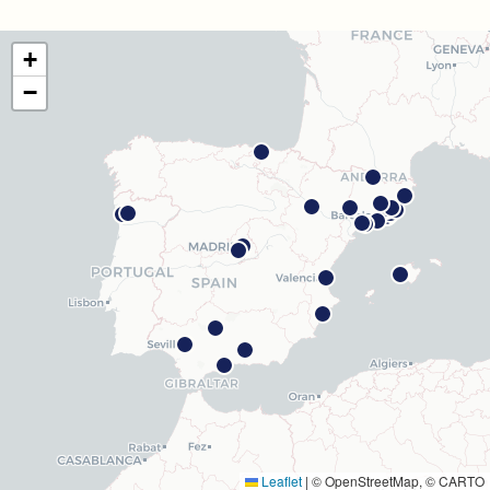
Com arribar
Veure clínica
+
Barcelona Madrazo
−
Carrer dels Madrazo, 60-66, Sarrià-Sant Gervasi, 08006
Barcelona
Com arribar
Veure clínica
Barcelona Poblenou
Av. Diagonal, 141, Sant Martí, 08018 Barcelona
Com arribar
Veure clínica
Hospitalet
Rambla Just Oliveras, 63, 08901 L'Hospitalet de
Llobregat
Com arribar
Veure clínica
Leaflet
|
© OpenStreetMap, © CARTO