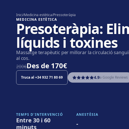
Inici
/
Medicina estètica
/
Pressoteràpia
MEDICINA ESTÈTICA
Presoteràpia: Eli
líquids i toxines
Massatge terapèutic per millorar la circulació sanguín
al cos.
Des de
170€
200€̶
4.9
Truca al
+34 932 71 80 69
a Google Reviews
TEMPS D'INTERVENCIÓ
ANESTÈSIA
Entre 30 i 60
-
minuts