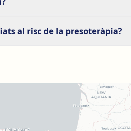
a?
les persones troben el tractament relaxant i agradable.
iats al risc de la presoteràpia?
nims, poden incloure: