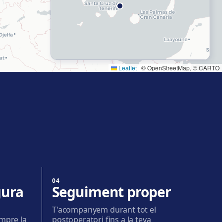
Leaflet
|
© OpenStreetMap, © CARTO
04
gura
Seguiment proper
T'acompanyem durant tot el
mpre la
postoperatori fins a la teva