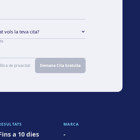
te
ítica de privacitat
Demana Cita Gratuïta
RESULTATS
MARCA
Fins a 10 dies
-