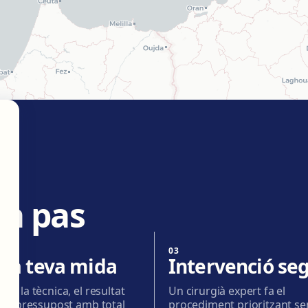
 a pas
03
a la teva mida
Intervenció se
em la tècnica, el resultat
Un cirurgià expert fa el
i el pressupost amb total
procediment prioritzant se