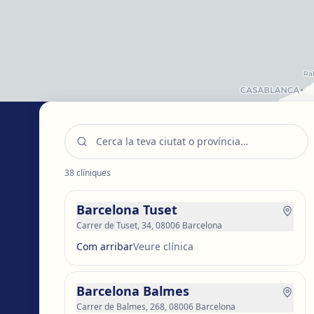
38
clíniques
COM TREBALLEM
El teu procés, pas
Barcelona Tuset
Carrer de Tuset, 34, 08006 Barcelona
Com arribar
Veure clínica
01
02
Primera valoració
Pla 
Barcelona Balmes
Estudiem el teu cas i escoltem els
T'expliqu
Carrer de Balmes, 268, 08006 Barcelona
teus objectius per dissenyar un pla
esperat 