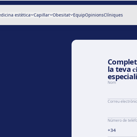
dicina estètica
Capil·lar
Obesitat
Equip
Opinions
Clíniques
Completa
c
la teva
especiali
Nom
Correu electròni
Número de telèf