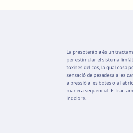
La presoteràpia és un tractame
per estimular el sistema limfàti
toxines del cos, la qual cosa pot
sensació de pesadesa a les ca
a pressió a les botes o a l'ab
manera seqüencial. El tractam
indolore.