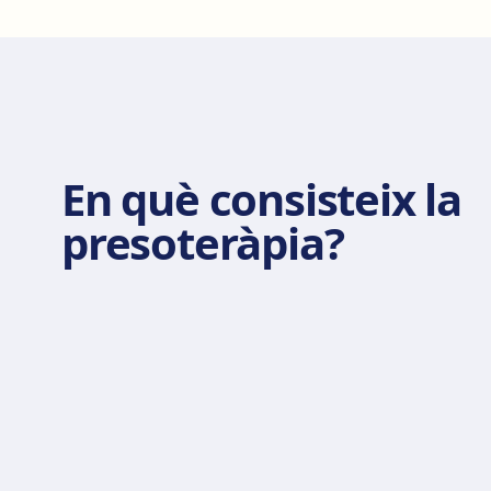
En què consisteix la
presoteràpia?