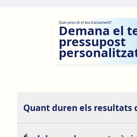
Quin preu té el teu tractament?
Demana el t
pressupost
personalitzat
Quant duren els resultats 
Els resultats de la presoteràpia vascular solen ser 
realitzar un tractament de presoteràpia de manera