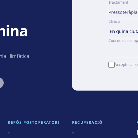
Tractament
Clínica
mina
Codi de descomp
ia i limfàtica
Accepto la pol
REPÒS POSTOPERATORI
RECUPERACIÓ
-
-