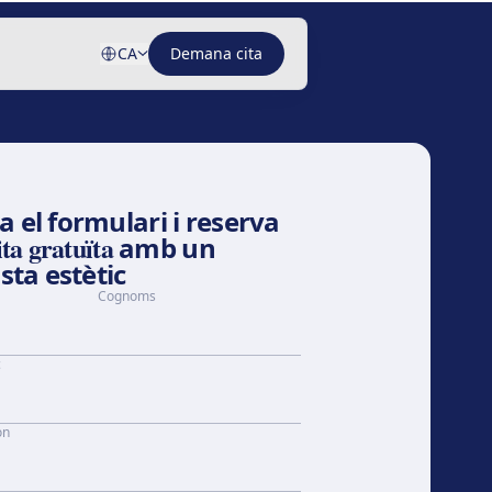
CA
Demana cita
 el formulari i reserva
ita gratuïta
amb un
sta estètic
Cognoms
c
on