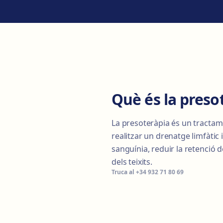
Què és la preso
La presoteràpia és un tractamen
realitzar un drenatge limfàtic 
sanguínia, reduir la retenció de
dels teixits.
Truca al
+34 932 71 80 69