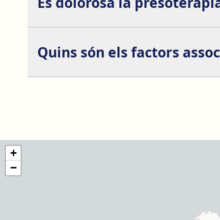
És dolorosa la presoteràpi
No, la presoteràpia no és dolorosa. La majoria de 
Quins són els factors assoc
Els riscos associats a la presoteràpia, tot i ser mí
+
−