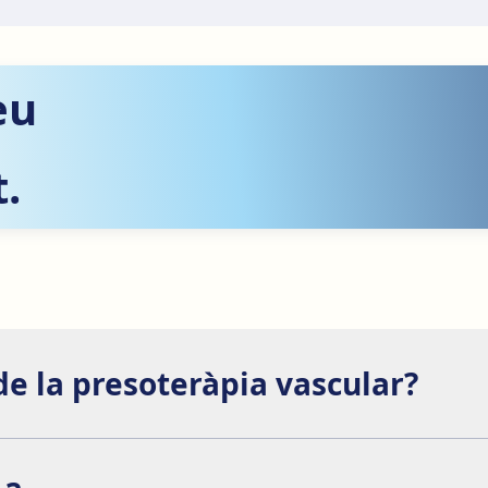
eu
.
de la presoteràpia vascular?
visibles després de la primera sessió i duren entre 2 i 3 dies.
 regular.