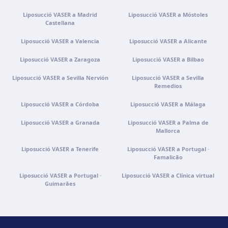
Clínica virtual
Liposucció VASER a Madrid
Liposucció VASER a Móstoles
Videoconsulta · Atenció virtual
Castellana
Com arribar
Veure clínica
Liposucció VASER a Valencia
Liposucció VASER a Alicante
Liposucció VASER a Zaragoza
Liposucció VASER a Bilbao
Liposucció VASER a Sevilla Nervión
Liposucció VASER a Sevilla
Remedios
Liposucció VASER a Córdoba
Liposucció VASER a Málaga
Liposucció VASER a Granada
Liposucció VASER a Palma de
Mallorca
Liposucció VASER a Tenerife
Liposucció VASER a Portugal ·
Famalicão
Liposucció VASER a Portugal ·
Liposucció VASER a Clínica virtual
Guimarães