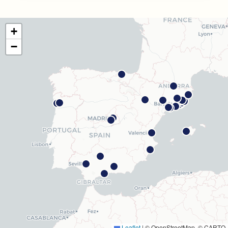
Com arribar
Veure clínica
+
Barcelona Madrazo
−
Carrer dels Madrazo, 60-66, Sarrià-Sant Gervasi, 08006
Barcelona
Com arribar
Veure clínica
Barcelona Poblenou
Av. Diagonal, 141, Sant Martí, 08018 Barcelona
Com arribar
Veure clínica
Hospitalet
Rambla Just Oliveras, 63, 08901 L'Hospitalet de
Llobregat
Com arribar
Veure clínica
Leaflet
|
© OpenStreetMap, © CARTO