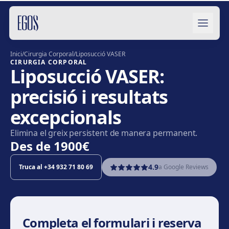
Salta al contingut
Inici
/
Cirurgia Corporal
/
Liposucció VASER
CIRURGIA CORPORAL
Liposucció VASER:
precisió i resultats
excepcionals
Elimina el greix persistent de manera permanent.
Des de
1900€
4.9
Truca al
+34 932 71 80 69
a Google Reviews
Completa el formulari i reserva