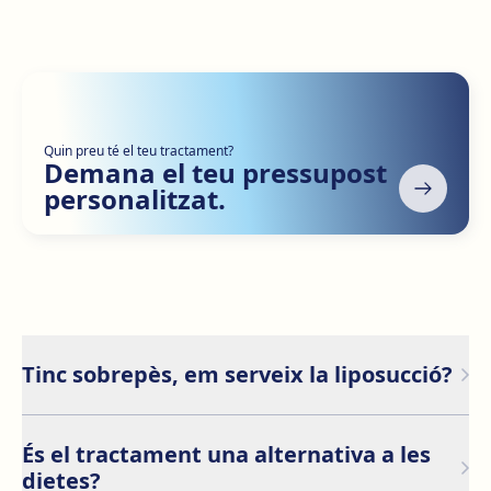
Quin preu té el teu tractament?
Demana el teu pressupost
personalitzat.
Tinc sobrepès, em serveix la liposucció?
Una intervenció de liposucció no és un tractament
contra l'obesitat, ja que el seu objectiu no és abaixar el
És el tractament una alternativa a les
pes del pacient. Per tant, és important entendre que el
dietes?