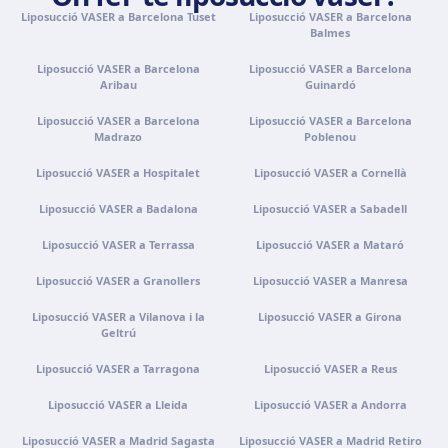
Liposucció VASER a Barcelona Tuset
Com arribar
Veure clínica
Liposucció VASER a Barcelona
Balmes
Liposucció VASER a Barcelona
Liposucció VASER a Barcelona
Tenerife
Aribau
Guinardó
Calle Álvaro Rodríguez López, 30, 38005 Santa Cruz de
Tenerife
Liposucció VASER a Barcelona
Liposucció VASER a Barcelona
Madrazo
Poblenou
Com arribar
Veure clínica
Liposucció VASER a Hospitalet
Liposucció VASER a Cornellà
Liposucció VASER a Badalona
Liposucció VASER a Sabadell
Portugal · Famalicão
Zona Industrial, Av. Santa Maria de Vermoim, Pavilhão
Liposucció VASER a Terrassa
Liposucció VASER a Mataró
nº 1, 4770-269 Vermoim, Portugal
Liposucció VASER a Granollers
Com arribar
Veure clínica
Liposucció VASER a Manresa
Liposucció VASER a Vilanova i la
Liposucció VASER a Girona
Geltrú
Portugal · Guimarães
Rua do Pomardufe, 283, 4805-299 Guimarães, Portugal
Liposucció VASER a Tarragona
Liposucció VASER a Reus
Com arribar
Veure clínica
Liposucció VASER a Lleida
Liposucció VASER a Andorra
Liposucció VASER a Madrid Sagasta
Liposucció VASER a Madrid Retiro