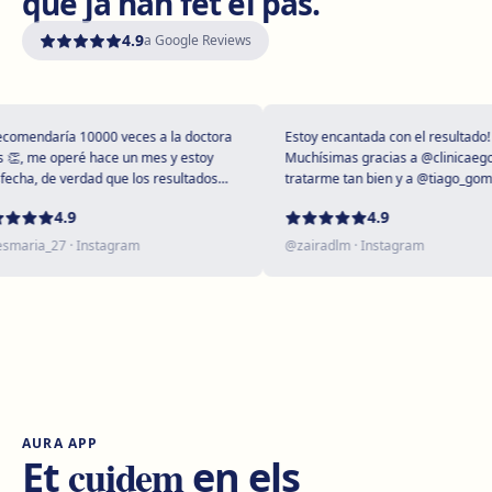
que ja han fet el pas.
Com arribar
Veure clínica
4.9
a Google Reviews
Girona
Plaça Poeta Marquina, 6, 17001 Girona
Com arribar
Veure clínica
mendaría 10000 veces a la doctora
Estoy encantada con el resultado!
, me operé hace un mes y estoy
Muchísimas gracias a @clinicaegos p
ha, de verdad que los resultados
tratarme tan bien y a @tiago_gomes 
upendos 😻
dejarme tan maravillosa, has supera
Tarragona
4.9
4.9
expectativas sin duda ❤️
Rambla President Francesc Macià, 10, 43005 Tarragona
aria_27
· Instagram
@
zairadlm
· Instagram
Com arribar
Veure clínica
Reus
Carrer de Castellvell, 7, 43202 Reus
Com arribar
Veure clínica
AURA APP
Lleida
cuidem
Et
en els
Carrer Enric Granados, 4, 25006 Lleida