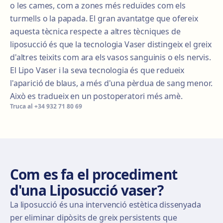
o les cames, com a zones més reduïdes com els
turmells o la papada. El gran avantatge que ofereix
aquesta tècnica respecte a altres tècniques de
liposucció és que la tecnologia Vaser distingeix el greix
d'altres teixits com ara els vasos sanguinis o els nervis.
El Lipo Vaser i la seva tecnologia és que redueix
l'aparició de blaus, a més d'una pèrdua de sang menor.
Això es tradueix en un postoperatori més amè.
Truca al
+34 932 71 80 69
Com es fa el procediment
d'una Liposucció vaser?
La liposucció és una intervenció estètica dissenyada
per eliminar dipòsits de greix persistents que