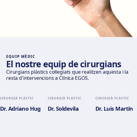
Madrid Castellana
Av. del General Perón, 20, 28020 Madrid
Com arribar
Veure clínica
Móstoles
Av. del Alcalde de Móstoles, 8, 28933 Móstoles
Com arribar
Veure clínica
EQUIP MÈDIC
El nostre equip de cirurgians
Valencia
Cirurgians plàstics col·legiats que realitzen aquesta i la
resta d'intervencions a Clínica EGOS.
Gran Via del Marqués del Túria, 82, L'Eixample, 46005
València
Com arribar
Veure clínica
CIRURGIÀ PLÀSTIC
CIRURGIÀ PLÀSTIC
CIRURGIÀ PLÀSTIC
Dr. Adriano Hug
Dr. Soldevila
Dr. Luis Martín
Alicante
Pl. del Alcalde Agatángelo Soler, 3, 03015 Alicante
Com arribar
Veure clínica