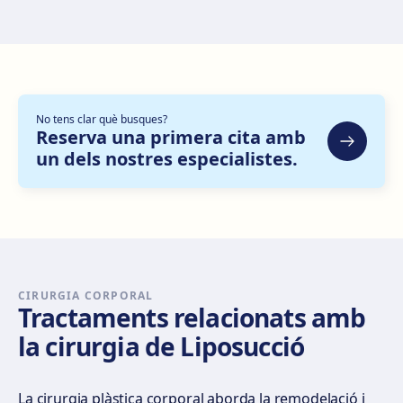
Zaragoza
C. de Escoriaza y Fabro, 7, Delicias, 50010 Zaragoza
Com arribar
Veure clínica
No tens clar què busques?
Bilbao
Reserva una primera cita amb
un dels nostres especialistes.
Gran Vía Don Diego López de Haro, 82, Bilbao
Com arribar
Veure clínica
Sevilla Nervión
C/ Enramadilla, 8, 41018 Sevilla
Com arribar
Veure clínica
CIRURGIA CORPORAL
Tractaments relacionats amb
la cirurgia de Liposucció
Sevilla Remedios
Virgen de Luján, 30 A, Edif. La Pérgola, 41011 Sevilla
Com arribar
Veure clínica
La cirurgia plàstica corporal aborda la remodelació i