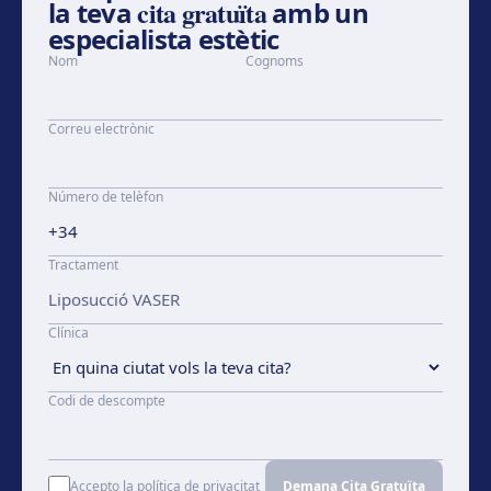
cita gratuïta
la teva
amb un
especialista estètic
Nom
Cognoms
Correu electrònic
Número de telèfon
Tractament
Clínica
Codi de descompte
Accepto la política de privacitat
Demana Cita Gratuïta