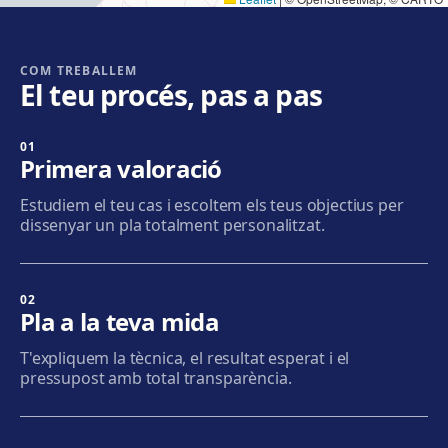
Cornellà
Carrer de Joaquim Rubió i Ors, 205, 08940 Cornellà de
Llobregat
COM TREBALLEM
El teu procés, pas a pas
Com arribar
Veure clínica
01
Badalona
Primera valoració
Plaça de l'Alcalde Xifré, 14, 08912 Badalona
Estudiem el teu cas i escoltem els teus objectius per
Com arribar
Veure clínica
dissenyar un pla totalment personalitzat.
Sabadell
Calle Calderón, 44-48, Centro, 08206 Sabadell
02
Pla a la teva mida
Com arribar
Veure clínica
T'expliquem la tècnica, el resultat esperat i el
pressupost amb total transparència.
Terrassa
Carrer d'Arquímedes, 156, 08224 Terrassa
Com arribar
Veure clínica