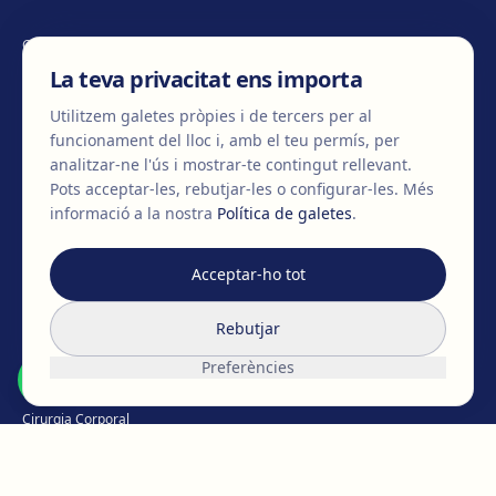
CONTACTA'NS
La teva privacitat ens importa
Utilitzem galetes pròpies i de tercers per al
funcionament del lloc i, amb el teu permís, per
+34 932 71 80 69
info@clinicaegos.com
analitzar-ne l'ús i mostrar-te contingut rellevant.
Pots acceptar-les, rebutjar-les o configurar-les.
Més
informació a la nostra
Política de galetes
.
MEMBRES DE
EAFPS
SCCPRE
SECPRE
Acceptar-ho tot
TRACTAMENTS
Rebutjar
Cirurgia de pit
Preferències
Cirurgia Facial
Cirurgia Corporal
Íntima
Pèrdua de pes