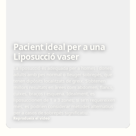
Pacient ideal per a una
Liposucció vaser
La liposucció és adequada per a homes i dones
adults amb pes normal o lleuger sobrepès, que
tenen dipòsits localitzats de greix. S'obtenen
millors resultats en àrees com abdomen, flancs,
cuixes, braços i esquena. Idealment, es
liposuccionen de 1 a 3 zones; si se'n requereixen
més, es podrien considerar mètodes alternatius
per a casos de sobrepès significatiu.
Reprodueix el vídeo