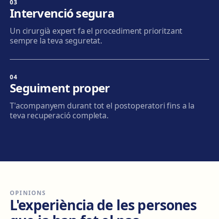
03
Intervenció segura
Mataró
Un cirurgià expert fa el procediment prioritzant
Via Europa, 58, 08304 Mataró
sempre la teva seguretat.
Com arribar
Veure clínica
04
Granollers
Seguiment proper
Carrer de Joan Prim, 58, 08402 Granollers
T'acompanyem durant tot el postoperatori fins a la
Com arribar
Veure clínica
teva recuperació completa.
Manresa
Carretera de Vic, 149, 08243 Manresa
Com arribar
Veure clínica
OPINIONS
Vilanova i la Geltrú
L'experiència de les persones
Avinguda del Garraf, 69, 08800 Vilanova i la Geltrú