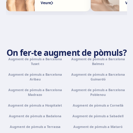
Granada
Veure
Veu
Avenida Constitución, 42, 1.º A, 18014 Granada
Com arribar
Veure clínica
Palma de Mallorca
Camí de la Vileta, 30, Policlínica Miramar, 07011 Palma,
On fer-te augment de pòmuls?
Illes Balears
Com arribar
Veure clínica
Augment de pòmuls a Barcelona
Augment de pòmuls a Barcelona
Tuset
Balmes
Augment de pòmuls a Barcelona
Augment de pòmuls a Barcelona
Tenerife
Aribau
Guinardó
Calle Álvaro Rodríguez López, 30, 38005 Santa Cruz de
Tenerife
Augment de pòmuls a Barcelona
Augment de pòmuls a Barcelona
Madrazo
Poblenou
Com arribar
Veure clínica
Augment de pòmuls a Hospitalet
Augment de pòmuls a Cornellà
Portugal · Famalicão
Augment de pòmuls a Badalona
Augment de pòmuls a Sabadell
Zona Industrial, Av. Santa Maria de Vermoim, Pavilhão
Augment de pòmuls a Terrassa
Augment de pòmuls a Mataró
nº 1, 4770-269 Vermoim, Portugal