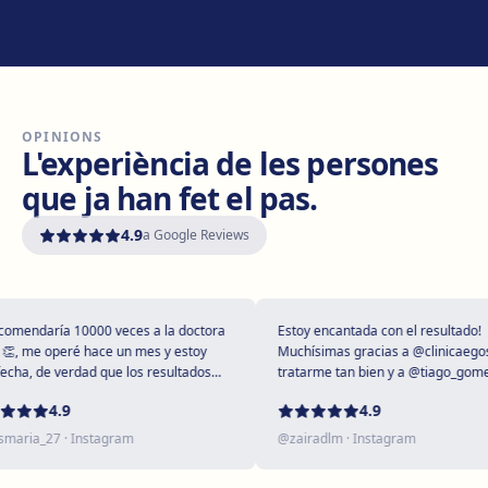
Manresa
Carretera de Vic, 149, 08243 Manresa
Com arribar
Veure clínica
OPINIONS
Vilanova i la Geltrú
L'experiència de les persones
Avinguda del Garraf, 69, 08800 Vilanova i la Geltrú
que ja han fet el pas.
Com arribar
Veure clínica
4.9
a Google Reviews
Girona
Plaça Poeta Marquina, 6, 17001 Girona
Com arribar
Veure clínica
mendaría 10000 veces a la doctora
Estoy encantada con el resultado!
, me operé hace un mes y estoy
Muchísimas gracias a @clinicaegos p
ha, de verdad que los resultados
tratarme tan bien y a @tiago_gomes 
upendos 😻
dejarme tan maravillosa, has supera
Tarragona
4.9
4.9
expectativas sin duda ❤️
Rambla President Francesc Macià, 10, 43005 Tarragona
aria_27
· Instagram
@
zairadlm
· Instagram
Com arribar
Veure clínica