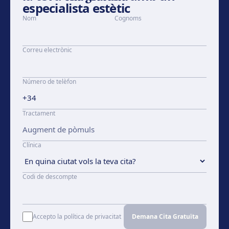
especialista estètic
Nom
Cognoms
Correu electrònic
Número de telèfon
Tractament
Clínica
Codi de descompte
Accepto la política de privacitat
Demana Cita Gratuïta