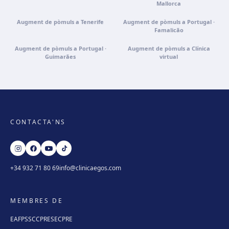
Mallorca
Augment de pòmuls a Tenerife
Augment de pòmuls a Portugal ·
Famalicão
Augment de pòmuls a Portugal ·
Augment de pòmuls a Clínica
Guimarães
virtual
CONTACTA'NS
+34 932 71 80 69
info@clinicaegos.com
MEMBRES DE
EAFPS
SCCPRE
SECPRE