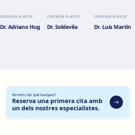
València
Com arribar
Veure clínica
CIRURGIÀ PLÀSTIC
CIRURGIÀ PLÀSTIC
CIRURGIÀ PLÀSTIC
Dr. Adriano Hug
Dr. Soldevila
Dr. Luis Martín
Alicante
Pl. del Alcalde Agatángelo Soler, 3, 03015 Alicante
Com arribar
Veure clínica
Zaragoza
C. de Escoriaza y Fabro, 7, Delicias, 50010 Zaragoza
Com arribar
Veure clínica
No tens clar què busques?
Bilbao
Reserva una primera cita amb
Gran Vía Don Diego López de Haro, 82, Bilbao
un dels nostres especialistes.
Com arribar
Veure clínica
Sevilla Nervión