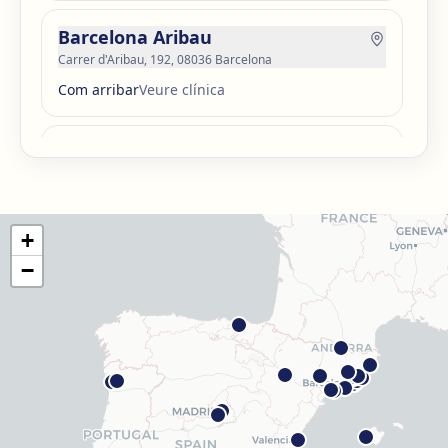
Barcelona Aribau
Carrer d'Aribau, 192, 08036 Barcelona
Com arribar
Veure clínica
Barcelona Guinardó
Carrer de Sardenya, 515, 08024 Barcelona
Com arribar
Veure clínica
+
Barcelona Madrazo
−
Carrer dels Madrazo, 60-66, Sarrià-Sant Gervasi, 08006
Barcelona
Com arribar
Veure clínica
Barcelona Poblenou
Av. Diagonal, 141, Sant Martí, 08018 Barcelona