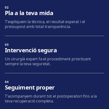
Sabadell
Calle Calderón, 44-48, Centro, 08206 Sabadell
02
Pla a la teva mida
Com arribar
Veure clínica
T'expliquem la tècnica, el resultat esperat i el
pressupost amb total transparència.
Terrassa
Carrer d'Arquímedes, 156, 08224 Terrassa
Com arribar
Veure clínica
03
Intervenció segura
Mataró
Un cirurgià expert fa el procediment prioritzant
Via Europa, 58, 08304 Mataró
sempre la teva seguretat.
Com arribar
Veure clínica
04
Granollers
Seguiment proper
Carrer de Joan Prim, 58, 08402 Granollers
T'acompanyem durant tot el postoperatori fins a la
Com arribar
Veure clínica
teva recuperació completa.