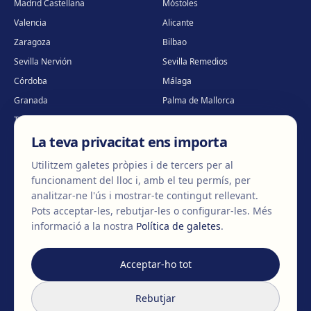
Madrid Castellana
Móstoles
Valencia
Alicante
Zaragoza
Bilbao
Sevilla Nervión
Sevilla Remedios
Córdoba
Málaga
Granada
Palma de Mallorca
Tenerife
Portugal · Famalicão
La teva privacitat ens importa
Portugal · Guimarães
Clínica virtual
*
* Atenció virtual
Utilitzem galetes pròpies i de tercers per al
funcionament del lloc i, amb el teu permís, per
analitzar-ne l'ús i mostrar-te contingut rellevant.
Pots acceptar-les, rebutjar-les o configurar-les.
Més
©
2026
Clínica EGOS — Cirugía plástica, estética y reparadora
.
informació a la nostra
Política de galetes
.
Avís legal
Política de cookies
Política de privacitat
Acceptar-ho tot
Rebutjar