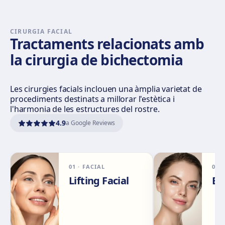
C/ Enramadilla, 8, 41018 Sevilla
Com arribar
Veure clínica
CIRURGIA FACIAL
Tractaments relacionats amb
la cirurgia de bichectomia
Sevilla Remedios
Virgen de Luján, 30 A, Edif. La Pérgola, 41011 Sevilla
Com arribar
Veure clínica
Les cirurgies facials inclouen una àmplia varietat de
procediments destinats a millorar l'estètica i
l'harmonia de les estructures del rostre.
Córdoba
4.9
a Google Reviews
Calle El Nogal, 2, Nte. Sierra, 14006 Córdoba
Com arribar
Veure clínica
01
·
FACIAL
02
Málaga
Lifting Facial
Bi
Calle Rachmaninov, 5, 29002 Málaga
Com arribar
Veure clínica