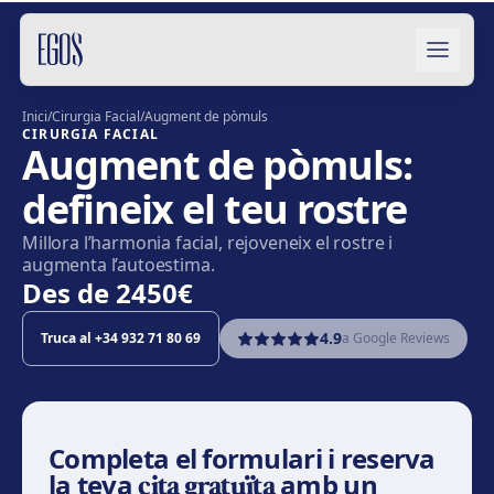
Salta al contingut
Inici
/
Cirurgia Facial
/
Augment de pòmuls
CIRURGIA FACIAL
Augment de pòmuls:
defineix el teu rostre
Millora l’harmonia facial, rejoveneix el rostre i
augmenta l’autoestima.
Des de
2450€
4.9
Truca al
+34 932 71 80 69
a Google Reviews
Completa el formulari i reserva
la teva
cita gratuïta
amb un