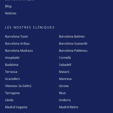
Blog
Notícies
LES NOSTRES CLÍNIQUES
Barcelona Tuset
Barcelona Balmes
Barcelona Aribau
Barcelona Guinardó
Barcelona Madrazo
Barcelona Poblenou
Hospitalet
Cornellà
Badalona
Sabadell
Terrassa
Mataró
Granollers
Manresa
Vilanova i la Geltrú
Girona
Tarragona
Reus
Lleida
Andorra
Madrid Sagasta
Madrid Retiro