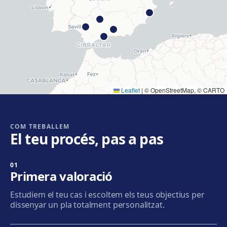
Com arribar
Veure clínica
Hospitalet
Rambla Just Oliveras, 63, 08901 L'Hospitalet de
Llobregat
Com arribar
Veure clínica
Leaflet
|
© OpenStreetMap, © CARTO
Cornellà
Carrer de Joaquim Rubió i Ors, 205, 08940 Cornellà de
Llobregat
COM TREBALLEM
El teu procés, pas a pas
Com arribar
Veure clínica
01
Badalona
Primera valoració
Plaça de l'Alcalde Xifré, 14, 08912 Badalona
Estudiem el teu cas i escoltem els teus objectius per
Com arribar
Veure clínica
dissenyar un pla totalment personalitzat.