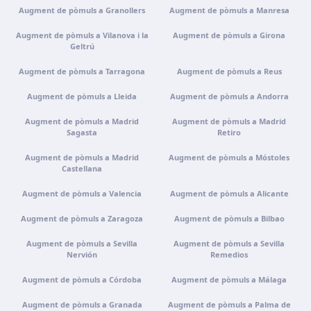
Com arribar
Veure clínica
Augment de pòmuls a Granollers
Augment de pòmuls a Manresa
Augment de pòmuls a Vilanova i la
Augment de pòmuls a Girona
Geltrú
Portugal · Guimarães
Rua do Pomardufe, 283, 4805-299 Guimarães, Portugal
Augment de pòmuls a Tarragona
Augment de pòmuls a Reus
Com arribar
Veure clínica
Augment de pòmuls a Lleida
Augment de pòmuls a Andorra
Augment de pòmuls a Madrid
Augment de pòmuls a Madrid
Clínica virtual
Sagasta
Retiro
Videoconsulta · Atenció virtual
Augment de pòmuls a Madrid
Augment de pòmuls a Móstoles
Castellana
Com arribar
Veure clínica
Augment de pòmuls a Valencia
Augment de pòmuls a Alicante
Augment de pòmuls a Zaragoza
Augment de pòmuls a Bilbao
Augment de pòmuls a Sevilla
Augment de pòmuls a Sevilla
Nervión
Remedios
Augment de pòmuls a Córdoba
Augment de pòmuls a Málaga
Augment de pòmuls a Granada
Augment de pòmuls a Palma de