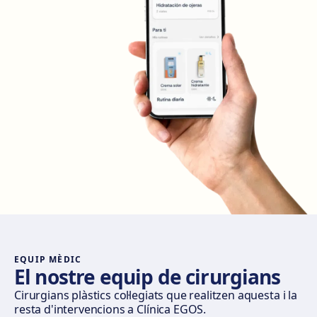
Com arribar
Veure clínica
Madrid Retiro
Calle del Doctor Castelo, 20, Retiro, 28009 Madrid
Com arribar
Veure clínica
Madrid Castellana
Av. del General Perón, 20, 28020 Madrid
Com arribar
Veure clínica
Móstoles
Av. del Alcalde de Móstoles, 8, 28933 Móstoles
Com arribar
Veure clínica
EQUIP MÈDIC
El nostre equip de cirurgians
Valencia
Cirurgians plàstics col·legiats que realitzen aquesta i la
resta d'intervencions a Clínica EGOS.
Gran Via del Marqués del Túria, 82, L'Eixample, 46005