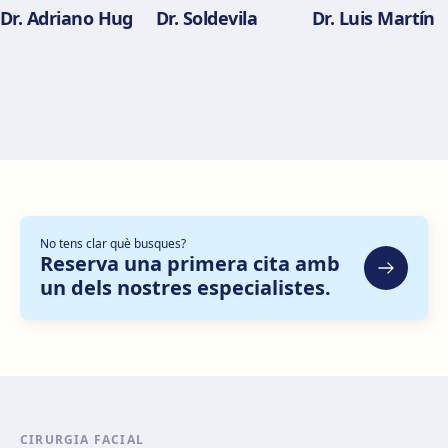
Dr. Adriano Hug
Dr. Soldevila
Dr. Luis Martín
Alicante
Pl. del Alcalde Agatángelo Soler, 3, 03015 Alicante
Com arribar
Veure clínica
Zaragoza
C. de Escoriaza y Fabro, 7, Delicias, 50010 Zaragoza
Com arribar
Veure clínica
No tens clar què busques?
Bilbao
Reserva una primera cita amb
Gran Vía Don Diego López de Haro, 82, Bilbao
un dels nostres especialistes.
Com arribar
Veure clínica
Sevilla Nervión
C/ Enramadilla, 8, 41018 Sevilla
Com arribar
Veure clínica
CIRURGIA FACIAL