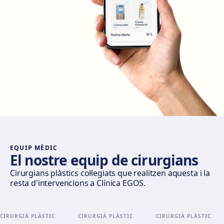
Calle del Doctor Castelo, 20, Retiro, 28009 Madrid
Com arribar
Veure clínica
Madrid Castellana
Av. del General Perón, 20, 28020 Madrid
Com arribar
Veure clínica
Móstoles
Av. del Alcalde de Móstoles, 8, 28933 Móstoles
Com arribar
Veure clínica
EQUIP MÈDIC
El nostre equip de cirurgians
Valencia
Cirurgians plàstics col·legiats que realitzen aquesta i la
resta d'intervencions a Clínica EGOS.
Gran Via del Marqués del Túria, 82, L'Eixample, 46005
València
Com arribar
Veure clínica
CIRURGIÀ PLÀSTIC
CIRURGIÀ PLÀSTIC
CIRURGIÀ PLÀSTIC