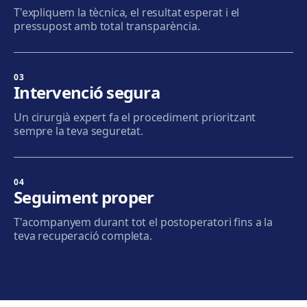
T'expliquem la tècnica, el resultat esperat i el
pressupost amb total transparència.
Terrassa
Carrer d'Arquímedes, 156, 08224 Terrassa
Com arribar
Veure clínica
03
Intervenció segura
Mataró
Un cirurgià expert fa el procediment prioritzant
Via Europa, 58, 08304 Mataró
sempre la teva seguretat.
Com arribar
Veure clínica
04
Granollers
Seguiment proper
Carrer de Joan Prim, 58, 08402 Granollers
T'acompanyem durant tot el postoperatori fins a la
Com arribar
Veure clínica
teva recuperació completa.
Manresa
Carretera de Vic, 149, 08243 Manresa
Com arribar
Veure clínica