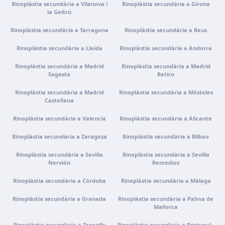
Portugal · Guimarães
Rinoplàstia secundària a Vilanova i
Rinoplàstia secundària a Girona
la Geltrú
Rua do Pomardufe, 283, 4805-299 Guimarães, Portugal
Com arribar
Veure clínica
Rinoplàstia secundària a Tarragona
Rinoplàstia secundària a Reus
Rinoplàstia secundària a Lleida
Rinoplàstia secundària a Andorra
Clínica virtual
Rinoplàstia secundària a Madrid
Rinoplàstia secundària a Madrid
Videoconsulta · Atenció virtual
Sagasta
Retiro
Com arribar
Veure clínica
Rinoplàstia secundària a Madrid
Rinoplàstia secundària a Móstoles
Castellana
Rinoplàstia secundària a Valencia
Rinoplàstia secundària a Alicante
Rinoplàstia secundària a Zaragoza
Rinoplàstia secundària a Bilbao
Rinoplàstia secundària a Sevilla
Rinoplàstia secundària a Sevilla
Nervión
Remedios
Rinoplàstia secundària a Córdoba
Rinoplàstia secundària a Málaga
Rinoplàstia secundària a Granada
Rinoplàstia secundària a Palma de
Mallorca
Rinoplàstia secundària a Tenerife
Rinoplàstia secundària a Portugal ·