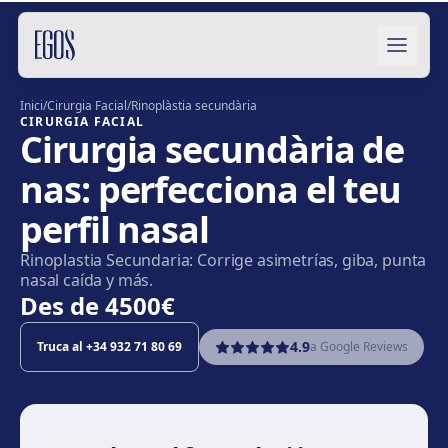
Salta al contingut
Inici
/
Cirurgia Facial
/
Rinoplàstia secundària
CIRURGIA FACIAL
Cirurgia secundària de
nas: perfecciona el teu
perfil nasal
Rinoplastia Secundaria: Corrige asimetrías, giba, punta
nasal caída y más.
Des de
4500€
4.9
Truca al
+34 932 71 80 69
a Google Reviews