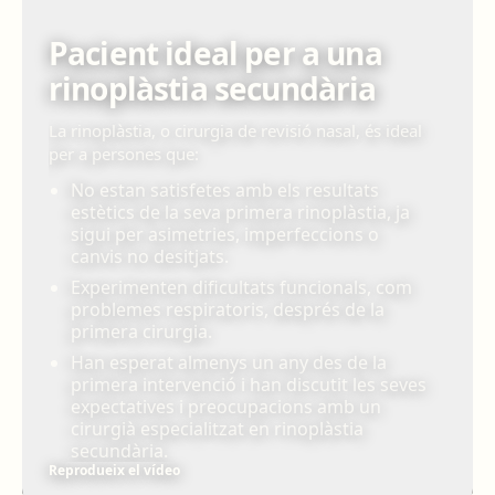
Pacient ideal per a una
rinoplàstia secundària
La rinoplàstia, o cirurgia de revisió nasal, és ideal
per a persones que:
No estan satisfetes amb els resultats
estètics de la seva primera rinoplàstia, ja
sigui per asimetries, imperfeccions o
canvis no desitjats.
Experimenten dificultats funcionals, com
problemes respiratoris, després de la
primera cirurgia.
Han esperat almenys un any des de la
primera intervenció i han discutit les seves
expectatives i preocupacions amb un
cirurgià especialitzat en rinoplàstia
secundària.
Reprodueix el vídeo