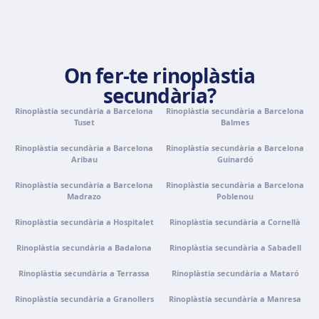
Palma de Mallorca
Camí de la Vileta, 30, Policlínica Miramar, 07011 Palma,
On fer-te rinoplàstia
Illes Balears
secundària?
Com arribar
Veure clínica
Rinoplàstia secundària a Barcelona
Rinoplàstia secundària a Barcelona
Tuset
Balmes
Tenerife
Rinoplàstia secundària a Barcelona
Rinoplàstia secundària a Barcelona
Calle Álvaro Rodríguez López, 30, 38005 Santa Cruz de
Aribau
Guinardó
Tenerife
Com arribar
Veure clínica
Rinoplàstia secundària a Barcelona
Rinoplàstia secundària a Barcelona
Madrazo
Poblenou
Rinoplàstia secundària a Hospitalet
Rinoplàstia secundària a Cornellà
Portugal · Famalicão
Zona Industrial, Av. Santa Maria de Vermoim, Pavilhão
Rinoplàstia secundària a Badalona
Rinoplàstia secundària a Sabadell
nº 1, 4770-269 Vermoim, Portugal
Rinoplàstia secundària a Terrassa
Rinoplàstia secundària a Mataró
Com arribar
Veure clínica
Rinoplàstia secundària a Granollers
Rinoplàstia secundària a Manresa