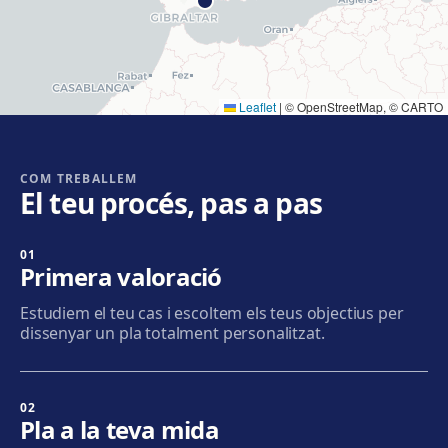
Rambla Just Oliveras, 63, 08901 L'Hospitalet de
Llobregat
Com arribar
Veure clínica
Leaflet
|
© OpenStreetMap, © CARTO
Cornellà
Carrer de Joaquim Rubió i Ors, 205, 08940 Cornellà de
Llobregat
COM TREBALLEM
El teu procés, pas a pas
Com arribar
Veure clínica
01
Badalona
Primera valoració
Plaça de l'Alcalde Xifré, 14, 08912 Badalona
Estudiem el teu cas i escoltem els teus objectius per
Com arribar
Veure clínica
dissenyar un pla totalment personalitzat.
Sabadell
Calle Calderón, 44-48, Centro, 08206 Sabadell
02
Pla a la teva mida
Com arribar
Veure clínica