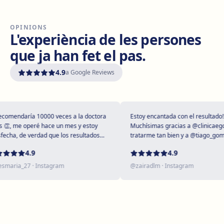
OPINIONS
Vilanova i la Geltrú
L'experiència de les persones
Avinguda del Garraf, 69, 08800 Vilanova i la Geltrú
que ja han fet el pas.
Com arribar
Veure clínica
4.9
a Google Reviews
Girona
Plaça Poeta Marquina, 6, 17001 Girona
Com arribar
Veure clínica
mendaría 10000 veces a la doctora
Estoy encantada con el resultado!
, me operé hace un mes y estoy
Muchísimas gracias a @clinicaegos p
ha, de verdad que los resultados
tratarme tan bien y a @tiago_gomes 
upendos 😻
dejarme tan maravillosa, has supera
Tarragona
4.9
4.9
expectativas sin duda ❤️
Rambla President Francesc Macià, 10, 43005 Tarragona
aria_27
· Instagram
@
zairadlm
· Instagram
Com arribar
Veure clínica
Reus
Carrer de Castellvell, 7, 43202 Reus