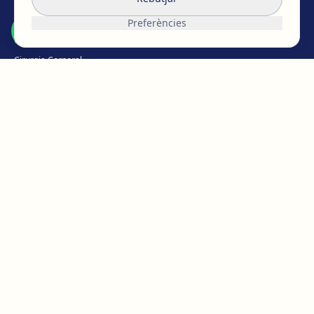
Cirurgia de pit
Preferències
Cirurgia Facial
Cirurgia Corporal
Íntima
Pèrdua de pes
Medicina Capil·lar
Medicina estètica
Micropigmentació
CONEIX EGOS
L'equip d'EGOS
Treballa amb nosaltres
Opinions i ressenyes
Les nostres clíniques
Blog