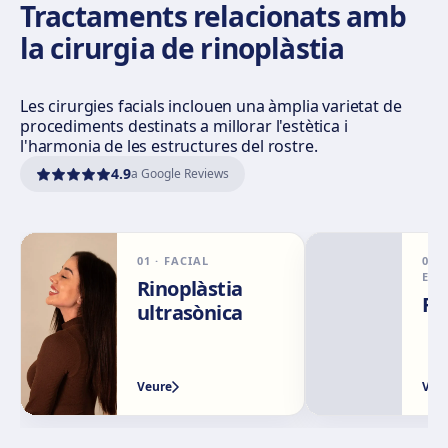
Tractaments relacionats amb
la cirurgia de rinoplàstia
Sevilla Remedios
Virgen de Luján, 30 A, Edif. La Pérgola, 41011 Sevilla
Com arribar
Veure clínica
Les cirurgies facials inclouen una àmplia varietat de
procediments destinats a millorar l'estètica i
l'harmonia de les estructures del rostre.
Córdoba
4.9
a Google Reviews
Calle El Nogal, 2, Nte. Sierra, 14006 Córdoba
Com arribar
Veure clínica
01
·
FACIAL
02
Málaga
EST
Rinoplàstia
Calle Rachmaninov, 5, 29002 Málaga
Ri
ultrasònica
Com arribar
Veure clínica
Granada
Veure
Veu
Avenida Constitución, 42, 1.º A, 18014 Granada
Com arribar
Veure clínica