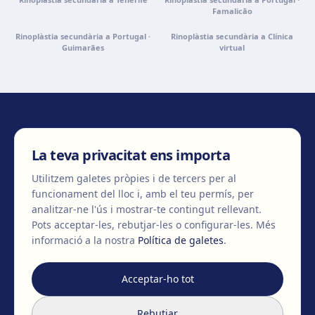
Famalicão
Rinoplàstia secundària a Portugal ·
Rinoplàstia secundària a Clínica
Guimarães
virtual
CONTACTA'NS
La teva privacitat ens importa
Utilitzem galetes pròpies i de tercers per al
funcionament del lloc i, amb el teu permís, per
+34 932 71 80 69
info@clinicaegos.com
analitzar-ne l'ús i mostrar-te contingut rellevant.
Pots acceptar-les, rebutjar-les o configurar-les.
Més
informació a la nostra
Política de galetes
.
MEMBRES DE
EAFPS
SCCPRE
SECPRE
Acceptar-ho tot
TRACTAMENTS
Rebutjar