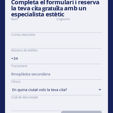
Completa el formulari i reserva
la teva
cita gratuïta
amb un
especialista estètic
Nom
Cognoms
Correu electrònic
Número de telèfon
Tractament
Clínica
Codi de descompte