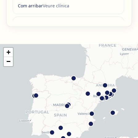
Com arribar
Veure clínica
Barcelona Guinardó
Carrer de Sardenya, 515, 08024 Barcelona
Com arribar
Veure clínica
+
Barcelona Madrazo
−
Carrer dels Madrazo, 60-66, Sarrià-Sant Gervasi, 08006
Barcelona
Com arribar
Veure clínica
Barcelona Poblenou
Av. Diagonal, 141, Sant Martí, 08018 Barcelona
Com arribar
Veure clínica
Hospitalet