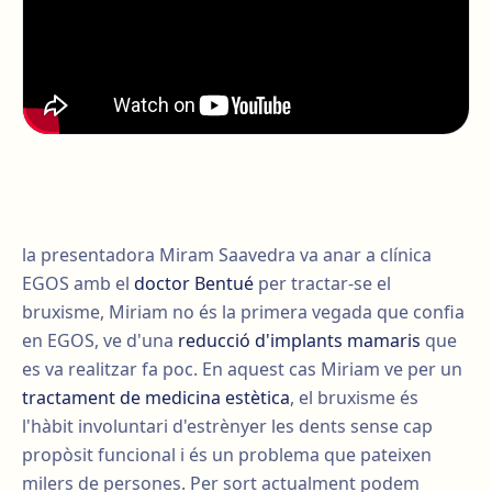
la presentadora Miram Saavedra va anar a clínica
EGOS amb el
doctor Bentué
per tractar-se el
bruxisme, Miriam no és la primera vegada que confia
en EGOS, ve d'una
reducció d'implants mamaris
que
es va realitzar fa poc. En aquest cas Miriam ve per un
tractament de medicina estètica
, el bruxisme és
l'hàbit involuntari d'estrènyer les dents sense cap
propòsit funcional i és un problema que pateixen
milers de persones. Per sort actualment podem