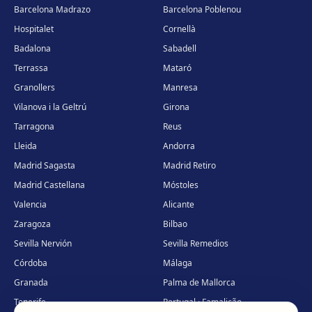
Barcelona Madrazo
Barcelona Poblenou
Hospitalet
Cornellà
Badalona
Sabadell
Terrassa
Mataró
Granollers
Manresa
Vilanova i la Geltrú
Girona
Tarragona
Reus
Lleida
Andorra
Madrid Sagasta
Madrid Retiro
Madrid Castellana
Móstoles
Valencia
Alicante
Zaragoza
Bilbao
Sevilla Nervión
Sevilla Remedios
Córdoba
Málaga
Granada
Palma de Mallorca
Tenerife
Portugal · Famalicão