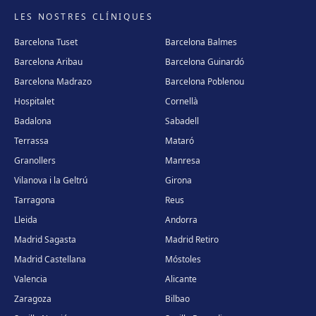
LES NOSTRES CLÍNIQUES
Barcelona Tuset
Barcelona Balmes
Barcelona Aribau
Barcelona Guinardó
Barcelona Madrazo
Barcelona Poblenou
Hospitalet
Cornellà
Badalona
Sabadell
Terrassa
Mataró
Granollers
Manresa
Vilanova i la Geltrú
Girona
Tarragona
Reus
Lleida
Andorra
Madrid Sagasta
Madrid Retiro
Madrid Castellana
Móstoles
Valencia
Alicante
Zaragoza
Bilbao