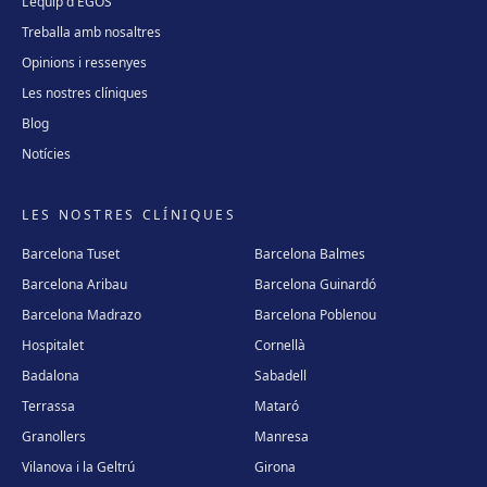
L'equip d'EGOS
Treballa amb nosaltres
Opinions i ressenyes
Les nostres clíniques
Blog
Notícies
LES NOSTRES CLÍNIQUES
Barcelona Tuset
Barcelona Balmes
Barcelona Aribau
Barcelona Guinardó
Barcelona Madrazo
Barcelona Poblenou
Hospitalet
Cornellà
Badalona
Sabadell
Terrassa
Mataró
Granollers
Manresa
Vilanova i la Geltrú
Girona