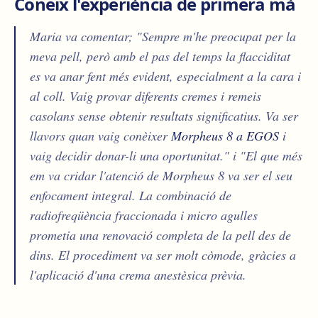
Coneix l'experiència de primera mà
Maria va comentar; "Sempre m'he preocupat per la
meva pell, però amb el pas del temps la flacciditat
es va anar fent més evident, especialment a la cara i
al coll. Vaig provar diferents cremes i remeis
casolans sense obtenir resultats significatius. Va ser
llavors quan vaig conèixer
Morpheus 8 a EGOS
i
vaig decidir donar-li una oportunitat." i "El que més
em va cridar l'atenció de Morpheus 8 va ser el seu
enfocament integral. La combinació de
radiofreqüència fraccionada i micro agulles
prometia una renovació completa de la pell des de
dins. El procediment va ser molt còmode, gràcies a
l'aplicació d'una crema anestèsica prèvia.