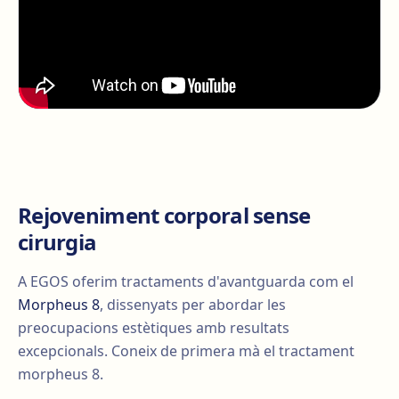
Rejoveniment corporal sense
cirurgia
A EGOS oferim tractaments d'avantguarda com el
Morpheus 8
, dissenyats per abordar les
preocupacions estètiques amb resultats
excepcionals. Coneix de primera mà el tractament
morpheus 8.