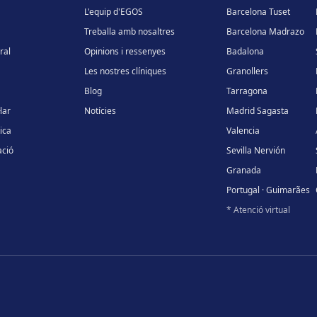
L'equip d'EGOS
Barcelona Tuset
Treballa amb nosaltres
Barcelona Madrazo
ral
Opinions i ressenyes
Badalona
Les nostres clíniques
Granollers
Blog
Tarragona
lar
Notícies
Madrid Sagasta
ica
Valencia
ció
Sevilla Nervión
Granada
Portugal · Guimarães
* Atenció virtual