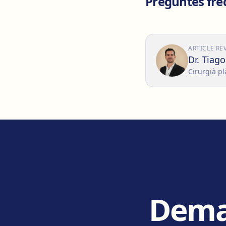
Preguntes freq
ARTICLE RE
Dr. Tiag
Cirurgià pl
Deman