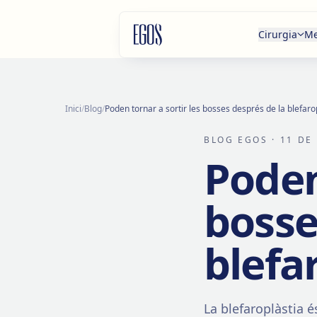
Salta al contingut
Cirurgia
Me
Inici
/
Blog
/
Poden tornar a sortir les bosses després de la blefaro
BLOG EGOS
· 11 DE
Poden
bosse
blefa
La blefaroplàstia é