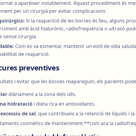
 tornat a aparèixer notablement. Aquest procediment és me
ment per un cirurgià per evitar complicacions.
uirúrgics:
Si la reaparició de les borses és lleu, alguns pr
arciment amb àcid hialurònic, radiofreqüència o ultrasò pod
ls sense cirurgia.
udable:
Com es va esmentar, mantenir un estil de vida saluda
abilitat de reaparició.
 cures preventives
ultats i evitar que les bosses reapareguin, els pacients pod
lar
diàriament a la zona dels ulls.
na hidratació
i dieta rica en antioxidants.
excessiu de sal
, que contribueix a la retenció de líquids i la 
ctaments cosmètics de manteniment **com ara la radiofreq