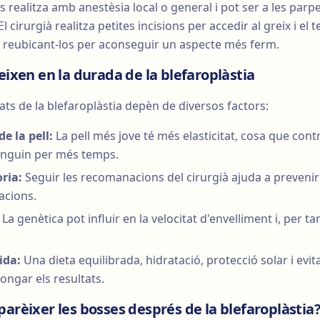
Es realitza amb anestèsia local o general i pot ser a les parp
l cirurgià realitza petites incisions per accedir al greix i el 
 o reubicant-los per aconseguir un aspecte més ferm.
eixen en la durada de la blefaroplàstia
ats de la blefaroplàstia depèn de diversos factors:
de la pell:
La pell més jove té més elasticitat, cosa que contr
inguin per més temps.
ria:
Seguir les recomanacions del cirurgià ajuda a prevenir 
acions.
La genètica pot influir en la velocitat d'envelliment i, per ta
vida:
Una dieta equilibrada, hidratació, protecció solar i evit
ongar els resultats.
arèixer les bosses després de la blefaroplàstia