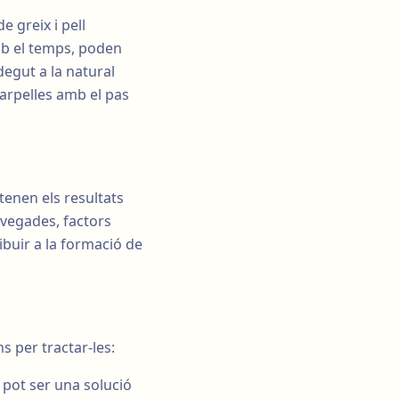
e greix i pell
amb el temps, poden
egut a la natural
 parpelles amb el pas
tenen els resultats
 vegades, factors
ibuir a la formació de
s per tractar-les:
 pot ser una solució