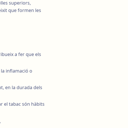
elles superiors,
teixit que formen les
ibueix a fer que els
la inflamació o
nt, en la durada dels
ar el tabac són hàbits
?