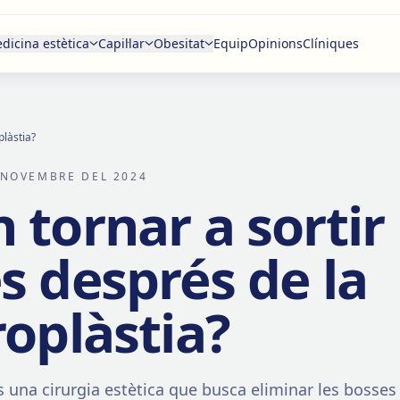
dicina estètica
Capil·lar
Obesitat
Equip
Opinions
Clíniques
plàstia?
 NOVEMBRE DEL 2024
 tornar a sortir 
s després de la
roplàstia?
s una cirurgia estètica que busca eliminar les bosses i