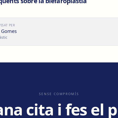
üents sobre la blefaroplàstia
VISAT PER
o Gomes
àstic
SENSE COMPROMÍS
a cita i fes el 