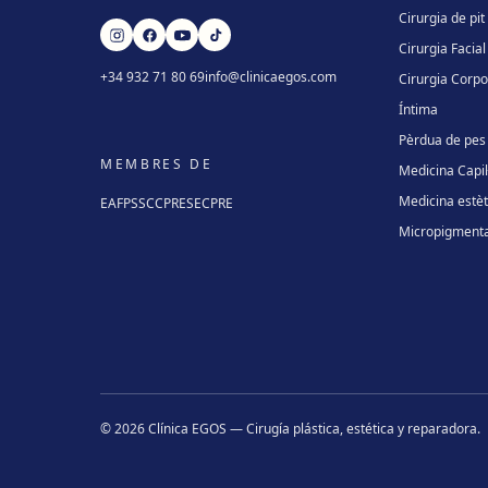
Cirurgia de pit
Cirurgia Facial
+34 932 71 80 69
info@clinicaegos.com
Cirurgia Corpo
Íntima
Pèrdua de pes
MEMBRES DE
Medicina Capil·
Medicina estèt
EAFPS
SCCPRE
SECPRE
Micropigmenta
©
2026
Clínica EGOS — Cirugía plástica, estética y reparadora
.