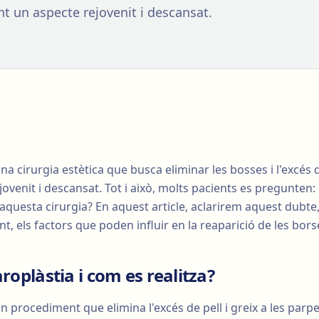
int un aspecte rejovenit i descansat.
na cirurgia estètica que busca eliminar les bosses i l'excés d
jovenit i descansat. Tot i això, molts pacients es pregunten:
aquesta cirurgia? En aquest article, aclarirem aquest dubte
nt, els factors que poden influir en la reaparició de les bor
aroplàstia i com es realitza?
n procediment que elimina l'excés de pell i greix a les parpe