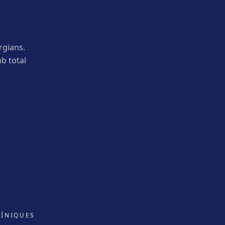
rgians.
b total
LÍNIQUES