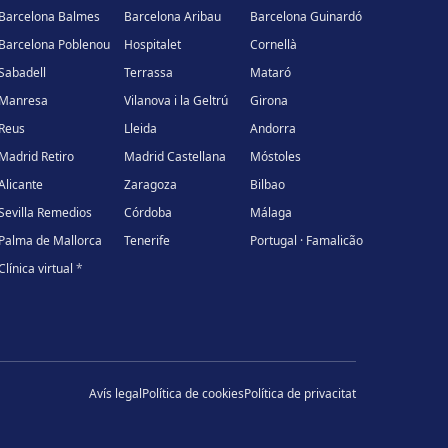
Barcelona Balmes
Barcelona Aribau
Barcelona Guinardó
Barcelona Poblenou
Hospitalet
Cornellà
Sabadell
Terrassa
Mataró
Manresa
Vilanova i la Geltrú
Girona
Reus
Lleida
Andorra
Madrid Retiro
Madrid Castellana
Móstoles
Alicante
Zaragoza
Bilbao
Sevilla Remedios
Córdoba
Málaga
Palma de Mallorca
Tenerife
Portugal · Famalicão
Clínica virtual
*
Avís legal
Política de cookies
Política de privacitat