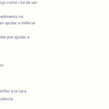
nys comú i ha de ser
ocediments no
en ajudar a millorar
ble pot ajudar a
en:
inflor a la cara.
üència.