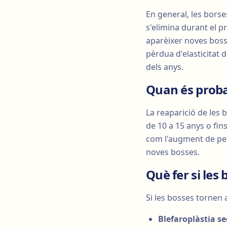
En general, les borse
s'elimina durant el p
aparèixer noves bosse
pèrdua d'elasticitat d
dels anys.
Quan és proba
La reaparició de les 
de 10 a 15 anys o fin
com l'augment de pes,
noves bosses.
Què fer si les
Si les bosses tornen 
Blefaroplàstia s