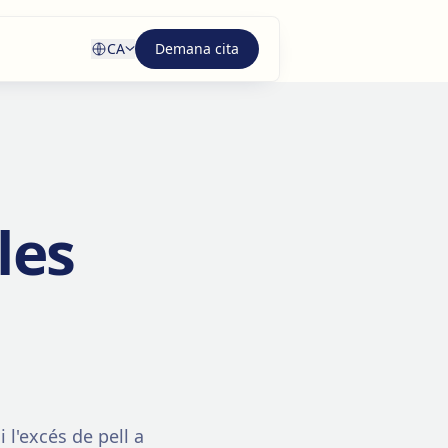
CA
Demana cita
les
 l'excés de pell a