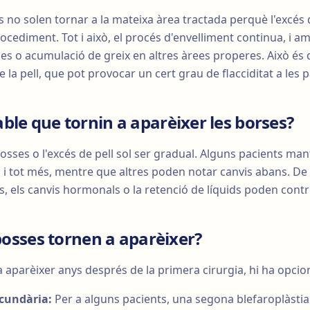
s no solen tornar a la mateixa àrea tractada perquè l'excés d
rocediment. Tot i això, el procés d'envelliment continua, i 
s o acumulació de greix en altres àrees properes. Això és d
e la pell, que pot provocar un cert grau de flacciditat a les
ble que tornin a aparèixer les borses?
bosses o l'excés de pell sol ser gradual. Alguns pacients man
s i tot més, mentre que altres poden notar canvis abans. De
 els canvis hormonals o la retenció de líquids poden contr
 bosses tornen a aparèixer?
a aparèixer anys després de la primera cirurgia, hi ha opcion
ecundària:
Per a alguns pacients, una segona blefaroplàstia