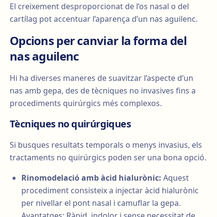
El creixement desproporcionat de l’os nasal o del
cartílag pot accentuar l’aparença d’un nas aguilenc.
Opcions per canviar la forma del
nas aguilenc
Hi ha diverses maneres de suavitzar l’aspecte d’un
nas amb gepa, des de tècniques no invasives fins a
procediments quirúrgics més complexos.
Tècniques no quirúrgiques
Si busques resultats temporals o menys invasius, els
tractaments no quirúrgics poden ser una bona opció.
Rinomodelació amb àcid hialurònic:
Aquest
procediment consisteix a injectar àcid hialurònic
per nivellar el pont nasal i camuflar la gepa.
Avantatges: Ràpid, indolor i sense necessitat de