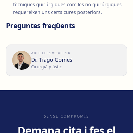
tècniques quirúrgiques com les no quirúrgiques
requereixen uns certs cures posteriors.
Preguntes freqüents
ARTICLE REVISAT PER
Dr. Tiago Gomes
Cirurgià plàstic
SENSE COMPROMÍS
Demana cita i fes el