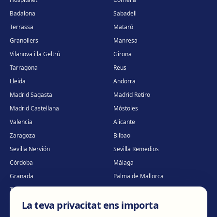
Badalona
Sabadell
Terrassa
Mataró
Granollers
Manresa
Vilanova i la Geltrú
Girona
Tarragona
Reus
Lleida
Andorra
Madrid Sagasta
Madrid Retiro
Madrid Castellana
Móstoles
Valencia
Alicante
Zaragoza
Bilbao
Sevilla Nervión
Sevilla Remedios
Córdoba
Málaga
Granada
Palma de Mallorca
Tenerife
Portugal · Famalicão
La teva privacitat ens importa
Portugal · Guimarães
Clínica virtual
*
* Atenció virtual