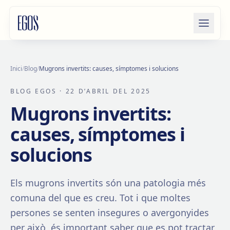
Salta al contingut
Inici
/
Blog
/
Mugrons invertits: causes, símptomes i solucions
BLOG EGOS
· 22 D’ABRIL DEL 2025
Mugrons invertits:
causes, símptomes i
solucions
Els mugrons invertits són una patologia més
comuna del que es creu. Tot i que moltes
persones se senten insegures o avergonyides
per això, és important saber que es pot tractar