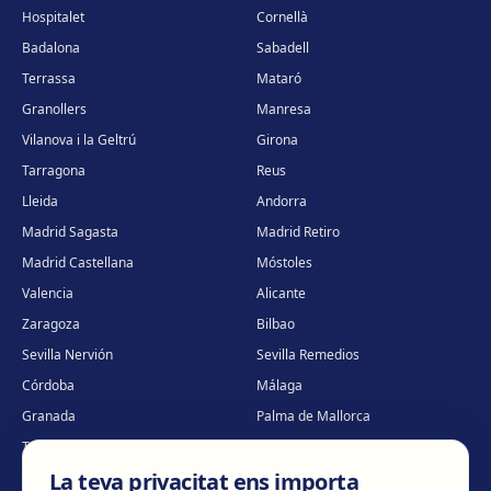
Hospitalet
Cornellà
Badalona
Sabadell
Terrassa
Mataró
Granollers
Manresa
Vilanova i la Geltrú
Girona
Tarragona
Reus
Lleida
Andorra
Madrid Sagasta
Madrid Retiro
Madrid Castellana
Móstoles
Valencia
Alicante
Zaragoza
Bilbao
Sevilla Nervión
Sevilla Remedios
Córdoba
Málaga
Granada
Palma de Mallorca
Tenerife
Portugal · Famalicão
La teva privacitat ens importa
Portugal · Guimarães
Clínica virtual
*