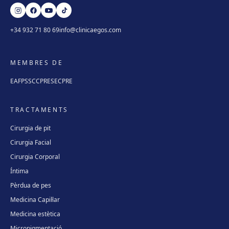
+34 932 71 80 69
info@clinicaegos.com
MEMBRES DE
EAFPS
SCCPRE
SECPRE
TRACTAMENTS
Cirurgia de pit
Cirurgia Facial
Cirurgia Corporal
Íntima
Pèrdua de pes
Medicina Capil·lar
Medicina estètica
Micropigmentació