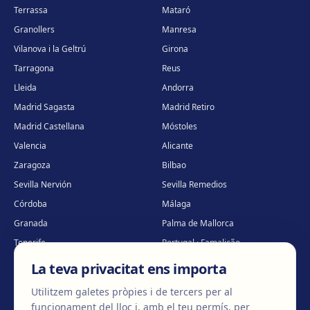
Terrassa
Mataró
Granollers
Manresa
Vilanova i la Geltrú
Girona
Tarragona
Reus
Lleida
Andorra
Madrid Sagasta
Madrid Retiro
Madrid Castellana
Móstoles
Valencia
Alicante
Zaragoza
Bilbao
Sevilla Nervión
Sevilla Remedios
Córdoba
Málaga
Granada
Palma de Mallorca
Tenerife
Portugal · Famalicão
Portugal · Guimarães
Clínica virtual
*
La teva privacitat ens importa
* Atenció virtual
Utilitzem galetes pròpies i de tercers per al
funcionament del lloc i, amb el teu permís, per