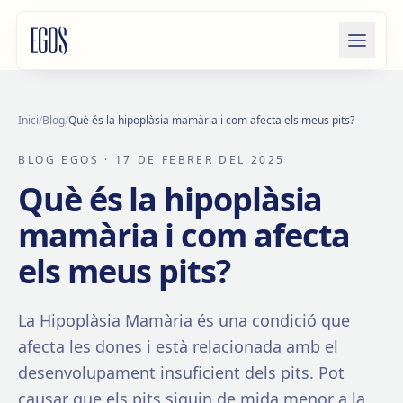
Salta al contingut
Inici
/
Blog
/
Què és la hipoplàsia mamària i com afecta els meus pits?
BLOG EGOS
· 17 DE FEBRER DEL 2025
Què és la hipoplàsia
mamària i com afecta
els meus pits?
La Hipoplàsia Mamària és una condició que
afecta les dones i està relacionada amb el
desenvolupament insuficient dels pits. Pot
causar que els pits siguin de mida menor a la