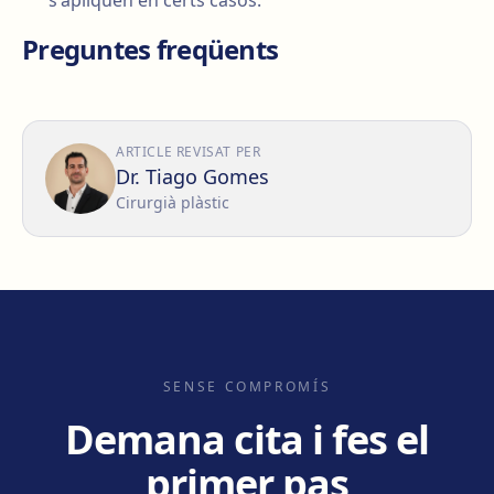
s'apliquen en certs casos.
Preguntes freqüents
ARTICLE REVISAT PER
Dr. Tiago Gomes
Cirurgià plàstic
SENSE COMPROMÍS
Demana cita i fes el
primer pas