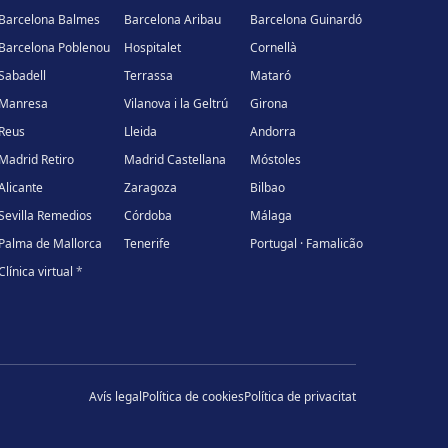
Barcelona Balmes
Barcelona Aribau
Barcelona Guinardó
Barcelona Poblenou
Hospitalet
Cornellà
Sabadell
Terrassa
Mataró
Manresa
Vilanova i la Geltrú
Girona
Reus
Lleida
Andorra
Madrid Retiro
Madrid Castellana
Móstoles
Alicante
Zaragoza
Bilbao
Sevilla Remedios
Córdoba
Málaga
Palma de Mallorca
Tenerife
Portugal · Famalicão
Clínica virtual
*
Avís legal
Política de cookies
Política de privacitat