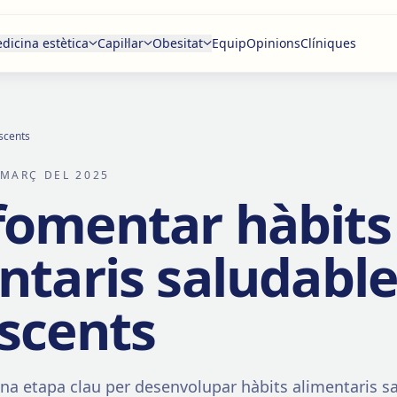
dicina estètica
Capil·lar
Obesitat
Equip
Opinions
Clíniques
scents
 MARÇ DEL 2025
omentar hàbits
ntaris saludable
scents
una etapa clau per desenvolupar hàbits alimentaris s