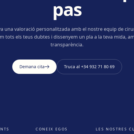
pas
a una valoració personalitzada amb el nostre equip de ciru
m tots els teus dubtes i dissenyem un pla a la teva mida, am
transparència.
Demana cita
Truca al
+34 932 71 80 69
ENTS
CONEIX EGOS
LES NOSTRES C