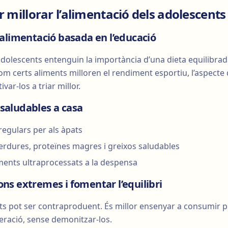
r millorar l’alimentació dels adolescents
alimentació basada en l’educació
adolescents entenguin la importància d’una dieta equilibrada
com certs aliments milloren el rendiment esportiu, l’aspecte d
ar-los a triar millor.
s saludables a casa
regulars per als àpats
verdures, proteïnes magres i greixos saludables
liments ultraprocessats a la despensa
ions extremes i fomentar l’equilibri
nts pot ser contraproduent. És millor ensenyar a consumir
ració, sense demonitzar-los.