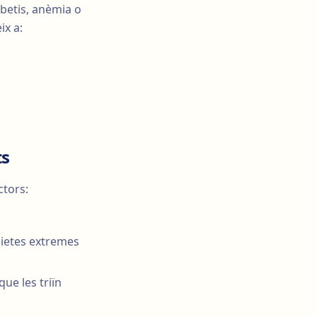
betis, anèmia o
ix a:
ts
ctors:
 dietes extremes
ue les triïn