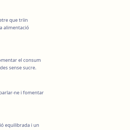
tre que triïn
a alimentació
fomentar el consum
ades sense sucre.
 parlar-ne i fomentar
ió equilibrada i un