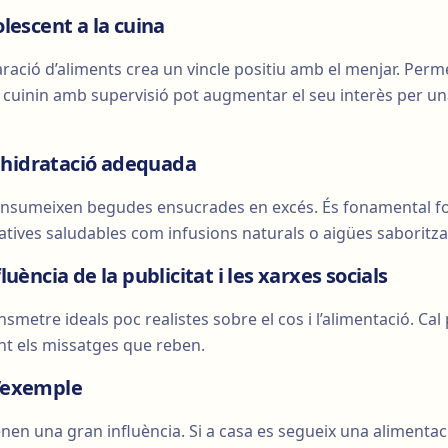
olescent a la cuina
aració d’aliments crea un vincle positiu amb el menjar. Perme
i cuinin amb supervisió pot augmentar el seu interès per un
 hidratació adequada
onsumeixen begudes ensucrades en excés. És fonamental 
rnatives saludables com infusions naturals o aigües saboritz
fluència de la publicitat i les xarxes socials
smetre ideals poc realistes sobre el cos i l’alimentació. Cal
ant els missatges que reben.
l’exemple
tenen una gran influència. Si a casa es segueix una alimentac