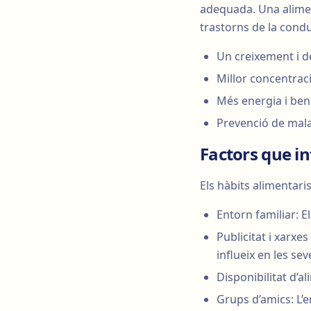
adequada. Una alimen
trastorns de la condu
Un creixement i 
Millor concentrac
Més energia i be
Prevenció de malal
Factors que in
Els hàbits alimentari
Entorn familiar: E
Publicitat i xarxe
influeix en les se
Disponibilitat d’a
Grups d’amics: L’e