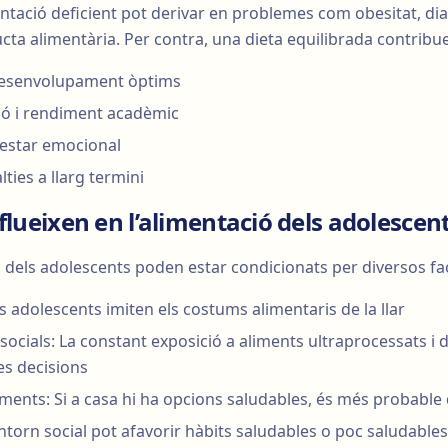
tació deficient pot derivar en problemes com obesitat, dia
cta alimentària. Per contra, una dieta equilibrada contribue
desenvolupament òptims
ió i rendiment acadèmic
nestar emocional
ties a llarg termini
flueixen en l’alimentació dels adolescen
s dels adolescents poden estar condicionats per diversos fa
ls adolescents imiten els costums alimentaris de la llar
s socials: La constant exposició a aliments ultraprocessats i
ves decisions
liments: Si a casa hi ha opcions saludables, és més probable q
ntorn social pot afavorir hàbits saludables o poc saludables