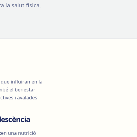
 la salut física,
que influiran en la
ambé el benestar
ctives i avalades
lescència
xen una nutrició