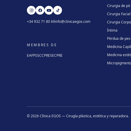
Cirurgia de pit
Cirurgia Facial
+34 932 71 80 69
info@clinicaegos.com
Cirurgia Corpo
Íntima
Pèrdua de pes
MEMBRES DE
Medicina Capil·
Medicina estèt
EAFPS
SCCPRE
SECPRE
Micropigmenta
©
2026
Clínica EGOS — Cirugía plástica, estética y reparadora
.