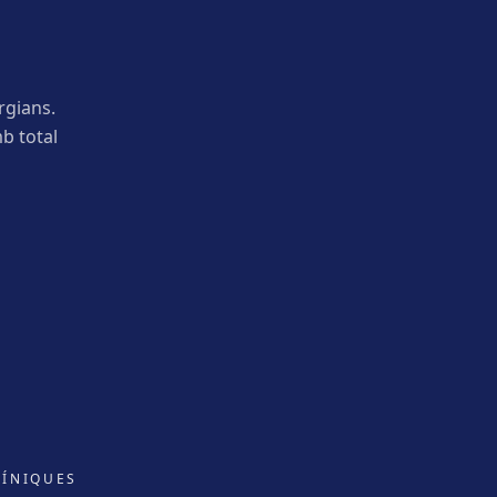
rgians.
b total
LÍNIQUES