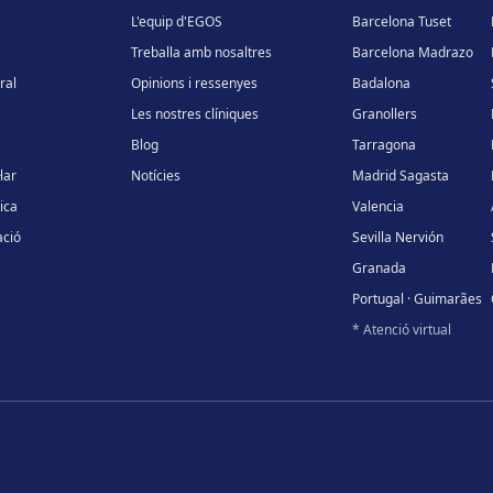
L'equip d'EGOS
Barcelona Tuset
Treballa amb nosaltres
Barcelona Madrazo
ral
Opinions i ressenyes
Badalona
Les nostres clíniques
Granollers
Blog
Tarragona
lar
Notícies
Madrid Sagasta
ica
Valencia
ció
Sevilla Nervión
Granada
Portugal · Guimarães
* Atenció virtual