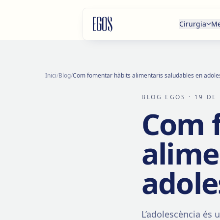
Salta al contingut
Cirurgia
Me
Inici
/
Blog
/
Com fomentar hàbits alimentaris saludables en adole
BLOG EGOS
· 19 DE
Com f
alime
adole
L’adolescència és 