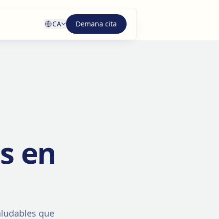
CA
Demana cita
s en
aludables que