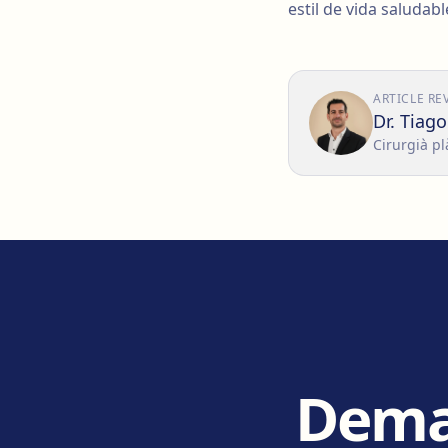
estil de vida saludabl
ARTICLE RE
Dr. Tiag
Cirurgià pl
Deman