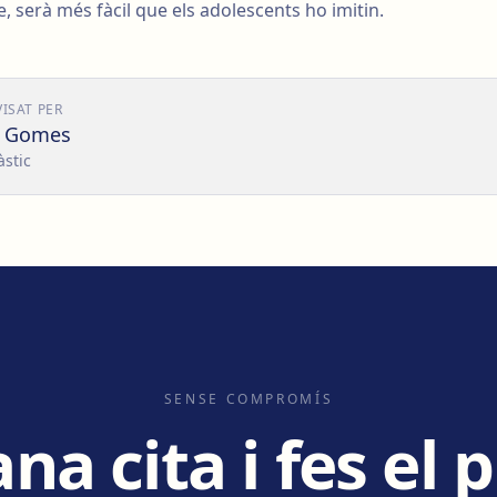
e, serà més fàcil que els adolescents ho imitin.
VISAT PER
o Gomes
àstic
SENSE COMPROMÍS
a cita i fes el 