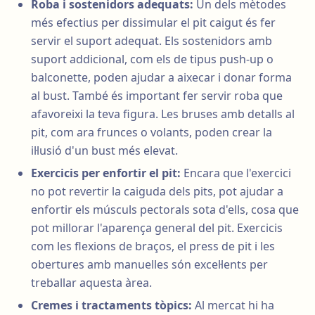
Roba i sostenidors adequats:
Un dels mètodes
més efectius per dissimular el pit caigut és fer
servir el suport adequat. Els sostenidors amb
suport addicional, com els de tipus push-up o
balconette, poden ajudar a aixecar i donar forma
al bust. També és important fer servir roba que
afavoreixi la teva figura. Les bruses amb detalls al
pit, com ara frunces o volants, poden crear la
il·lusió d'un bust més elevat.
Exercicis per enfortir el pit:
Encara que l'exercici
no pot revertir la caiguda dels pits, pot ajudar a
enfortir els músculs pectorals sota d'ells, cosa que
pot millorar l'aparença general del pit. Exercicis
com les flexions de braços, el press de pit i les
obertures amb manuelles són excel·lents per
treballar aquesta àrea.
Cremes i tractaments tòpics:
Al mercat hi ha