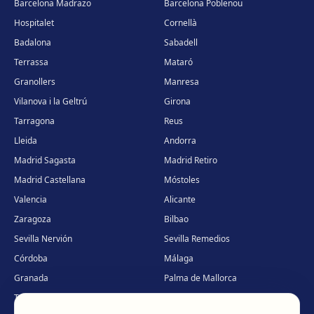
Barcelona Madrazo
Barcelona Poblenou
Hospitalet
Cornellà
Badalona
Sabadell
Terrassa
Mataró
Granollers
Manresa
Vilanova i la Geltrú
Girona
Tarragona
Reus
Lleida
Andorra
Madrid Sagasta
Madrid Retiro
Madrid Castellana
Móstoles
Valencia
Alicante
Zaragoza
Bilbao
Sevilla Nervión
Sevilla Remedios
Córdoba
Málaga
Granada
Palma de Mallorca
Tenerife
Portugal · Famalicão