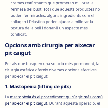
cremes reafirmants que prometen millorar la
fermesa del bust. Tot i que aquests productes no
poden fer miracles, alguns ingredients com el
col·lagen i l'elastina poden ajudar a millorar la
textura de la pell i donar-li un aspecte més
tonificat.
Opcions amb cirurgia per aixecar
pit caigut
Per als que busquen una solució més permanent, la
cirurgia estètica ofereix diverses opcions efectives
per aixecar el pit caigut:
1. Mastopèxia (lifting de pits)
La
mastopèxia és el procediment quirúrgic més comú
per aixecar el pit caigut
. Durant aquesta operació, el