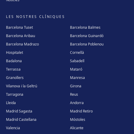
LES NOSTRES CLÍNIQUES
Barcelona Tuset
Barcelona Balmes
Barcelona Aribau
Barcelona Guinardó
Barcelona Madrazo
Barcelona Poblenou
Hospitalet
Cornellà
Badalona
Sabadell
Terrassa
Mataró
Granollers
Manresa
Vilanova i la Geltrú
Girona
Tarragona
Reus
Lleida
Andorra
Madrid Sagasta
Madrid Retiro
Madrid Castellana
Móstoles
Valencia
Alicante