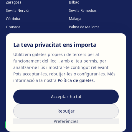
Zaragoza
Bilbao
Sevilla Nervión
Sevilla Remedios
Córdoba
Málaga
Granada
Palma de Mallorca
Tenerife
Portugal · Famalicão
La teva privacitat ens importa
Portugal · Guimarães
Clínica virtual
*
* Atenció virtual
Utilitzem galetes pròpies i de tercers per al
funcionament del lloc i, amb el teu permís, per
analitzar-ne l'ús i mostrar-te contingut rellevant.
Pots acceptar-les, rebutjar-les o configurar-les.
Més
©
2026
Clínica EGOS — Cirugía plástica, estética y reparadora
.
informació a la nostra
Política de galetes
.
Avís legal
Política de cookies
Política de privacitat
Acceptar-ho tot
Rebutjar
Preferències