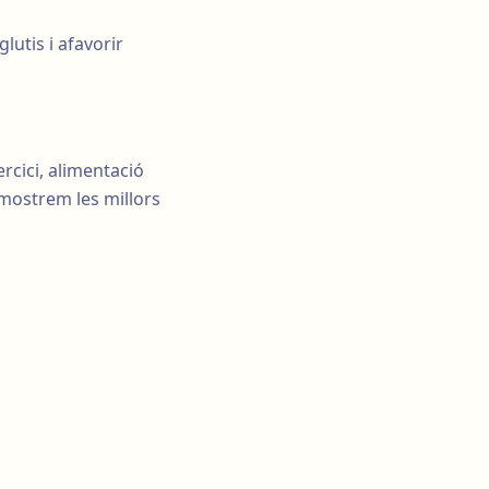
lutis i afavorir
rcici, alimentació
 mostrem les millors