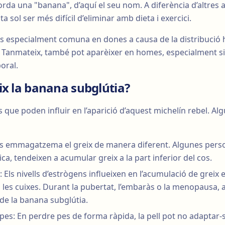
orda una "banana", d’aquí el seu nom. A diferència d’altres
a sol ser més difícil d’eliminar amb dieta i exercici.
és especialment comuna en dones a causa de la distribució
l. Tanmateix, també pot aparèixer en homes, especialment si
oral.
ix la banana subglútia?
s que poden influir en l’aparició d’aquest michelín rebel. Al
s emmagatzema el greix de manera diferent. Algunes perso
a, tendeixen a acumular greix a la part inferior del cos.
Els nivells d’estrògens influeixen en l’acumulació de greix
 i les cuixes. Durant la pubertat, l’embaràs o la menopausa,
ó de la banana subglútia.
pes: En perdre pes de forma ràpida, la pell pot no adapta