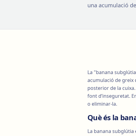
una acumulació de g
La "banana subglútia
acumulació de greix q
posterior de la cuixa
font d’inseguretat. E
o eliminar-la.
Què és la ban
La banana subglútia é