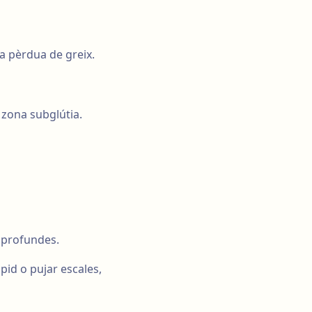
la pèrdua de greix.
a zona subglútia.
s profundes.
id o pujar escales,