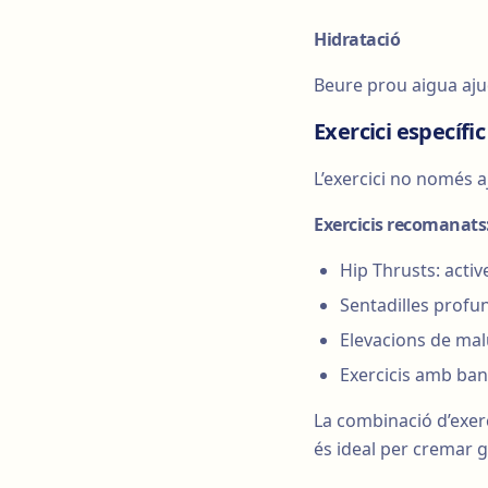
Hidratació
Beure prou aigua ajuda
Exercici específic
L’exercici no només aj
Exercicis recomanats
Hip Thrusts: activ
Sentadilles profund
Elevacions de maluc
Exercicis amb band
La combinació d’exer
és ideal per cremar g