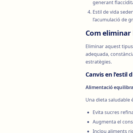
generant flaccidit
Estil de vida sede
l’acumulació de g
Com eliminar 
Eliminar aquest tipu
adequada, constància 
estratègies.
Canvis en l’estil 
Alimentació equilibr
Una dieta saludable és
Evita sucres refina
Augmenta el consu
Inclou aliments ric