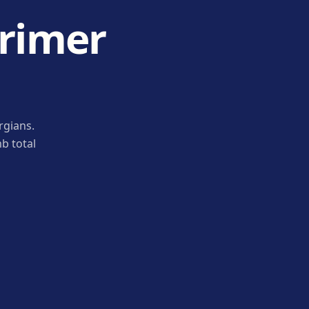
primer
rgians.
b total