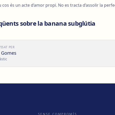
 cos és un acte d’amor propi. No es tracta d’assolir la perfec
qüents sobre la banana subglútia
VISAT PER
o Gomes
àstic
SENSE COMPROMÍS