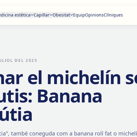
dicina estètica
Capil·lar
Obesitat
Equip
Opinions
Clíniques
JULIOL DEL 2025
nar el michelín 
lutis: Banana
útia
ia", també coneguda com a banana roll fat o michelín