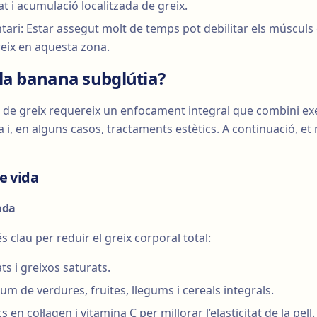
at i acumulació localitzada de greix.
ntari: Estar assegut molt de temps pot debilitar els músculs g
reix en aquesta zona.
la banana subglútia?
s de greix requereix un enfocament integral que combini exe
i, en alguns casos, tractaments estètics. A continuació, et
de vida
ada
 clau per reduir el greix corporal total:
ts i greixos saturats.
m de verdures, fruites, llegums i cereals integrals.
s en col·lagen i vitamina C per millorar l’elasticitat de la pell.