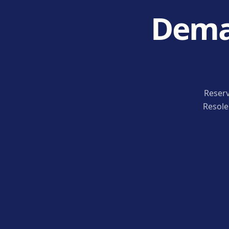
Deman
Reserv
Resole