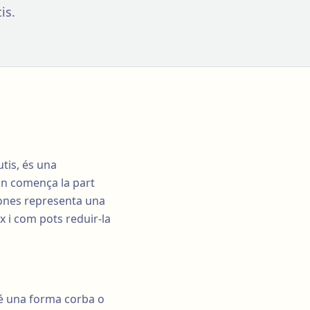
is.
tis, és una
 on comença la part
sones representa una
x i com pots reduir-la
 Té una forma corba o