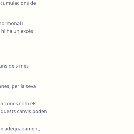
 acumulacions de
 hormonal i
 hi ha un excés
guns dels més
nes, per la seva
 en zones com els
 aquests canvis poden
r-se adequadament,