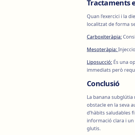
Tractaments es
Quan l’exercici i la d
localitzat de forma s
Carboxiteràpia:
Consis
Mesoteràpia:
Injecci
Liposucció:
És una op
immediats però reque
Conclusió
La banana subglútia 
obstacle en la seva 
d’hàbits saludables f
informació clara i un
glutis.