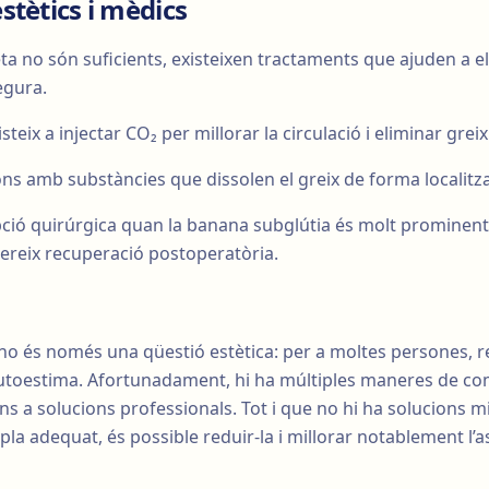
tètics i mèdics
ieta no són suficients, existeixen tractaments que ajuden a el
egura.
teix a injectar CO₂ per millorar la circulació i eliminar greix 
ons amb substàncies que dissolen el greix de forma localitz
ció quirúrgica quan la banana subglútia és molt prominent.
reix recuperació postoperatòria.
no és només una qüestió estètica: per a moltes persones, 
autoestima. Afortunadament, hi ha múltiples maneres de co
ins a solucions professionals. Tot i que no hi ha solucions 
 pla adequat, és possible reduir-la i millorar notablement l’