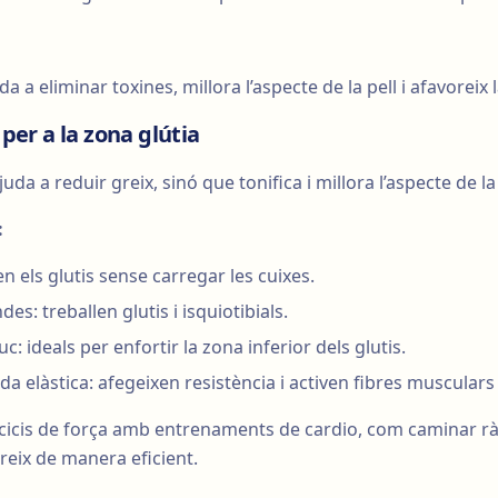
 a eliminar toxines, millora l’aspecte de la pell i afavoreix 
 per a la zona glútia
uda a reduir greix, sinó que tonifica i millora l’aspecte de l
:
en els glutis sense carregar les cuixes.
es: treballen glutis i isquiotibials.
: ideals per enfortir la zona inferior dels glutis.
a elàstica: afegeixen resistència i activen fibres muscular
cicis de força amb entrenaments de cardio, com caminar ràp
reix de manera eficient.