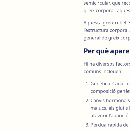
semicircular, que rec
greix corporal, aquest
Aquesta greix rebel 
l’estructura corpora
general de greix corp
Per què apare
Hi ha diversos factor
comuns inclouen:
Genètica: Cada co
composició genètic
Canvis hormonals: 
malucs, els glutis
afavorir l’aparici
Pèrdua ràpida de 