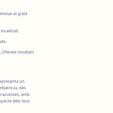
iminar el greix
localitzat.
ada.
 Ofereix resultats
representa un
mbatre-la, des
miraculoses, amb
aspecte dels teus