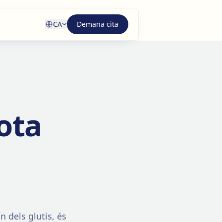
CA
Demana cita
sota
 dels glutis, és