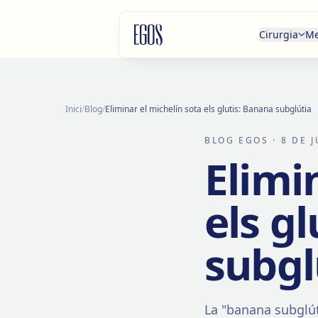
Salta al contingut
Cirurgia
Me
Inici
/
Blog
/
Eliminar el michelín sota els glutis: Banana subglútia
BLOG EGOS
· 8 DE 
Elimi
els g
subgl
La "banana subglút