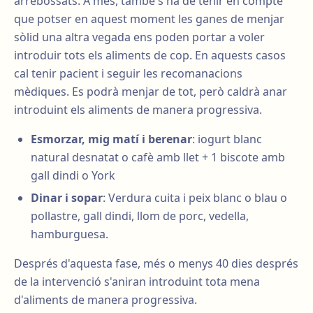
arrebossats. A més, també s'ha de tenir en compte
que potser en aquest moment les ganes de menjar
sòlid una altra vegada ens poden portar a voler
introduir tots els aliments de cop. En aquests casos
cal tenir pacient i seguir les recomanacions
mèdiques. Es podrà menjar de tot, però caldrà anar
introduint els aliments de manera progressiva.
Esmorzar, mig matí i berenar
: iogurt blanc
natural desnatat o cafè amb llet + 1 biscote amb
gall dindi o York
Dinar i sopar
: Verdura cuita i peix blanc o blau o
pollastre, gall dindi, llom de porc, vedella,
hamburguesa.
Després d'aquesta fase, més o menys 40 dies després
de la intervenció s'aniran introduint tota mena
d'aliments de manera progressiva.