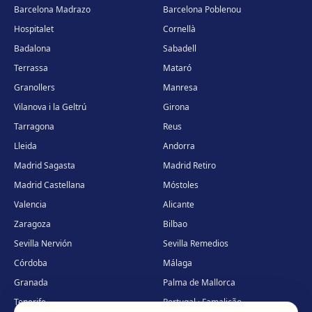
Barcelona Madrazo
Barcelona Poblenou
Hospitalet
Cornellà
Badalona
Sabadell
Terrassa
Mataró
Granollers
Manresa
Vilanova i la Geltrú
Girona
Tarragona
Reus
Lleida
Andorra
Madrid Sagasta
Madrid Retiro
Madrid Castellana
Móstoles
Valencia
Alicante
Zaragoza
Bilbao
Sevilla Nervión
Sevilla Remedios
Córdoba
Málaga
Granada
Palma de Mallorca
Tenerife
Portugal · Famalicão