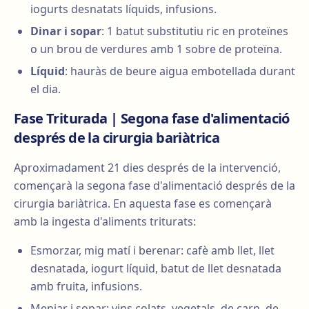
iogurts desnatats líquids, infusions.
Dinar i sopar
: 1 batut substitutiu ric en proteïnes
o un brou de verdures amb 1 sobre de proteïna.
Líquid
: hauràs de beure aigua embotellada durant
el dia.
Fase Triturada | Segona fase d'alimentació
després de la cirurgia bariàtrica
Aproximadament 21 dies després de la intervenció,
començarà la segona fase d'alimentació després de la
cirurgia bariàtrica. En aquesta fase es començarà
amb la ingesta d'aliments triturats:
Esmorzar, mig matí i berenar: cafè amb llet, llet
desnatada, iogurt líquid, batut de llet desnatada
amb fruita, infusions.
Menjar i sopar: vins colats, vegetals, de carn, de