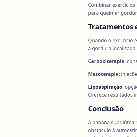
Combinar exercícios 
para queimar gordura
Tratamentos e
Quando o exercício e
a gordura localizada
Carboxiterapia
: con
Mesoterapia
: injeç
Lipoaspiração
: opçã
Oferece resultados i
Conclusão
A banana subglútea 
obstáculo à autoesti