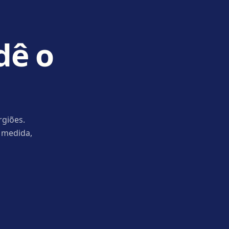
dê o
rgiões.
 medida,