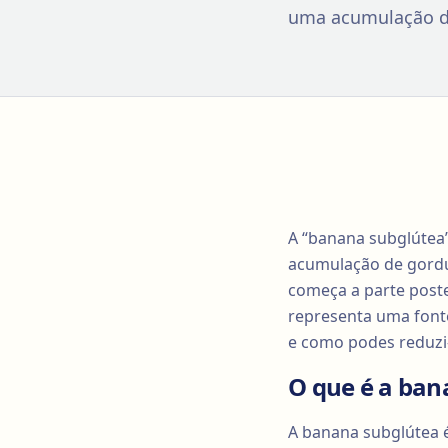
uma acumulação de
A “banana subglútea”
acumulação de gordur
começa a parte post
representa uma fonte
e como podes reduzi-
O que é a ban
A banana subglútea 