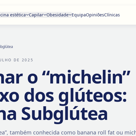
cina estética
Capilar
Obesidade
Equipa
Opiniões
Clínicas
ubglútea
JULHO DE 2025
nar o “michelin”
xo dos glúteos:
na Subglútea
ea”, também conhecida como banana roll fat ou miche