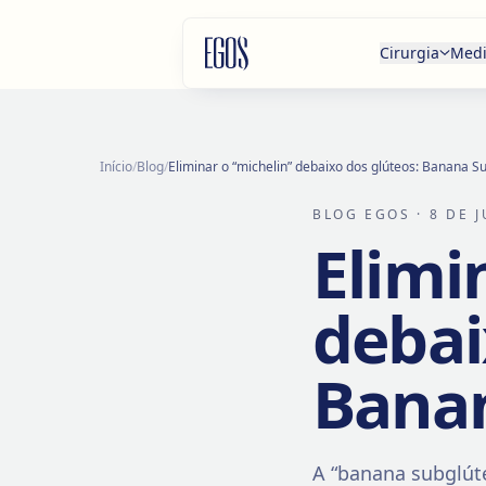
Saltar para o conteúdo
Cirurgia
Medi
Início
/
Blog
/
Eliminar o “michelin” debaixo dos glúteos: Banana S
BLOG EGOS
· 8 DE 
Elimi
debai
Bana
A “banana subglút