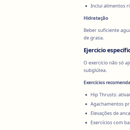
Inclui alimentos r
Hidratação
Beber suficiente agua
de grasa.
Ejercicio específ
O exercício não só a
subglútea.
Exercícios recomend
Hip Thrusts: ativ
Agachamentos prof
Elevações de anca:
Exercícios com ba