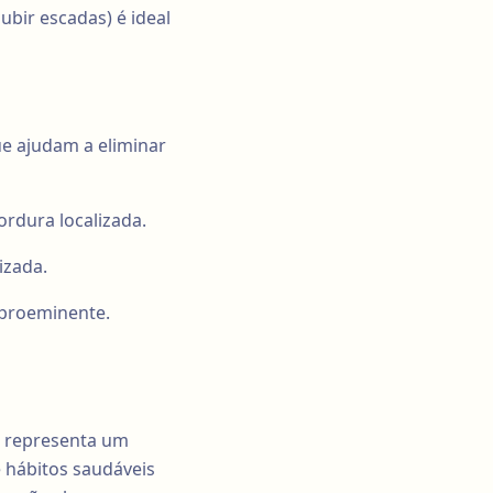
bir escadas) é ideal
ue ajudam a eliminar
ordura localizada.
izada.
 proeminente.
, representa um
e hábitos saudáveis