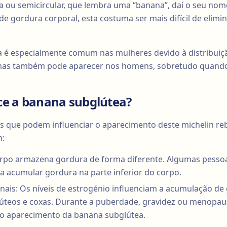
ou semicircular, que lembra uma “banana”, daí o seu nome
e gordura corporal, esta costuma ser mais difícil de elimi
a é especialmente comum nas mulheres devido à distribuiç
 mas também pode aparecer nos homens, sobretudo quando
ce a banana subglútea?
es que podem influenciar o aparecimento deste michelin re
m:
orpo armazena gordura de forma diferente. Algumas pessoa
a acumular gordura na parte inferior do corpo.
nais: Os níveis de estrogénio influenciam a acumulação d
úteos e coxas. Durante a puberdade, gravidez ou menopaus
o aparecimento da banana subglútea.