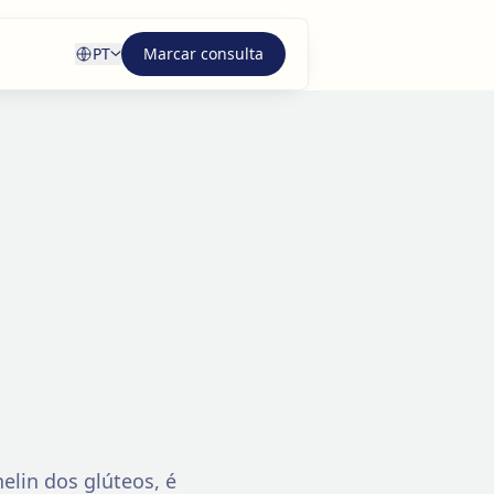
PT
Marcar consulta
lin dos glúteos, é