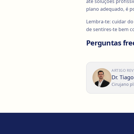
até soluções profiss
plano adequado, é po
Lembra-te: cuidar do
de sentires-te bem 
Perguntas fre
ARTIGO REV
Dr. Tiag
Cirujano pl