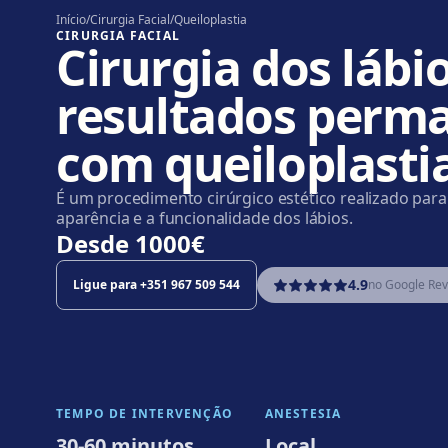
Início
/
Cirurgia Facial
/
Queiloplastia
CIRURGIA FACIAL
Cirurgia dos lábio
resultados perm
com queiloplasti
É um procedimento cirúrgico estético realizado par
aparência e a funcionalidade dos lábios.
Desde
1000€
4.9
Ligue para
+351 967 509 544
no Google Re
TEMPO DE INTERVENÇÃO
ANESTESIA
30-60 minutos
Local