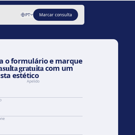
PT
Marcar consulta
a o formulário e marque
nsulta gratuita
com um
ista estético
Apelido
o
one