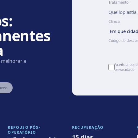
Tratamento
s:
Clínica
anentes
Código de desco
a
a melhorar a
Aceito a polít
privacidade
views
REPOUSO PÓS-
RECUPERAÇÃO
OPERATÓRIO
15 dias