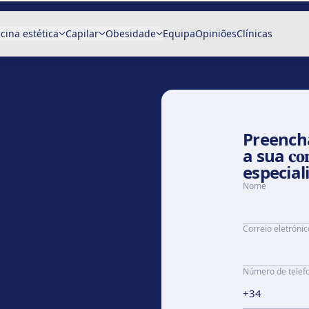
cina estética
Capilar
Obesidade
Equipa
Opiniões
Clínicas
Preench
a sua
co
especial
Nome
Correio eletrónic
Número de telef