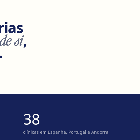
rias
de si
,
.
38
clínicas em Espanha, Portugal e Andorra