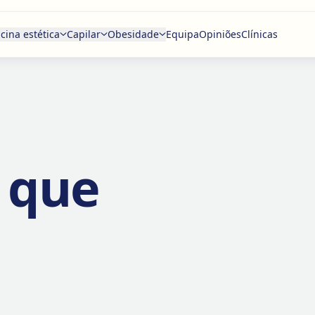
cina estética
Capilar
Obesidade
Equipa
Opiniões
Clínicas
 que