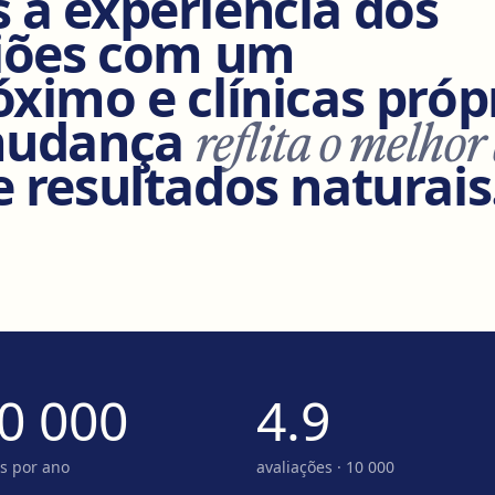
a experiência dos
giões com um
ximo e clínicas próp
mudança
reflita o melhor 
 resultados naturais
0 000
4.9
s por ano
avaliações · 10 000