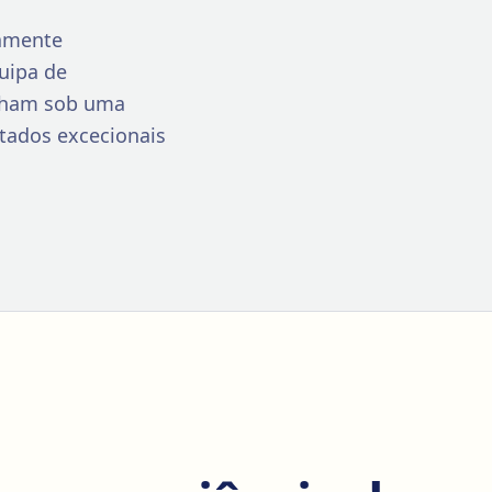
tamente
quipa de
lham sob uma
ltados excecionais