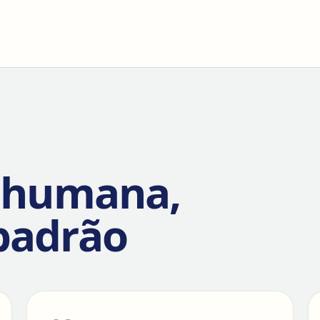
 humana,
padrão