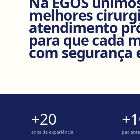
Na EGOS unimos 
melhores cirur
atendimento pró
para que cada 
com segurança e
+20
+1
anos de experiência
paciente