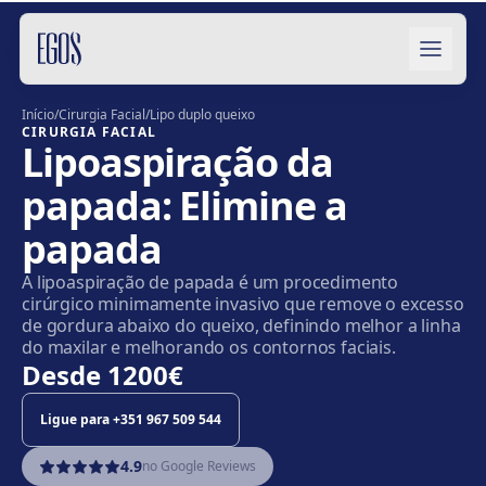
Saltar para o conteúdo
Início
/
Cirurgia Facial
/
Lipo duplo queixo
CIRURGIA FACIAL
Lipoaspiração da
papada: Elimine a
papada
A lipoaspiração de papada é um procedimento
cirúrgico minimamente invasivo que remove o excesso
de gordura abaixo do queixo, definindo melhor a linha
do maxilar e melhorando os contornos faciais.
Desde
1200€
Ligue para
+351 967 509 544
4.9
no Google Reviews