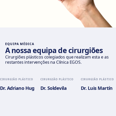
Av. del General Perón, 20, 28020 Madrid
Como chegar
Ver clínica
Móstoles
Av. del Alcalde de Móstoles, 8, 28933 Móstoles
Como chegar
Ver clínica
EQUIPA MÉDICA
A nossa equipa de cirurgiões
Valencia
Cirurgiões plásticos colegiados que realizam esta e as
restantes intervenções na Clínica EGOS.
Gran Via del Marqués del Túria, 82, L'Eixample, 46005
València
Como chegar
Ver clínica
CIRURGIÃO PLÁSTICO
CIRURGIÃO PLÁSTICO
CIRURGIÃO PLÁSTICO
Dr. Adriano Hug
Dr. Soldevila
Dr. Luis Martín
Alicante
Pl. del Alcalde Agatángelo Soler, 3, 03015 Alicante
Como chegar
Ver clínica