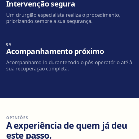
Intervenção segura
Mataró
Um cirurgião especialista realiza o procedimento,
Via Europa, 58, 08304 Mataró
priorizando sempre a sua segurança.
Como chegar
Ver clínica
04
Granollers
Acompanhamento próximo
Carrer de Joan Prim, 58, 08402 Granollers
Acompanhamo-lo durante todo o pós-operatório até à
Como chegar
Ver clínica
sua recuperação completa.
Manresa
Carretera de Vic, 149, 08243 Manresa
Como chegar
Ver clínica
OPINIÕES
Vilanova i la Geltrú
A experiência de quem já deu
Avinguda del Garraf, 69, 08800 Vilanova i la Geltrú
este passo.
Como chegar
Ver clínica