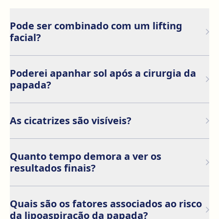
Pode ser combinado com um lifting
facial?
Sim, se houver flacidez ou excesso de pele nesta zona,
pode ser necessário acompanhar este procedimento
Poderei apanhar sol após a cirurgia da
com um lifting facial.
papada?
Para obter uma boa cicatrização, é recomendável não
apanhar sol nas primeiras semanas.
As cicatrizes são visíveis?
As incisões são pequenas e feitas em zonas discretas,
pelo que a cicatriz é geralmente mínima e
Quanto tempo demora a ver os
impercetível.
resultados finais?
Embora os resultados iniciais sejam visíveis logo após
a cirurgia, os resultados finais podem demorar três a
Quais são os fatores associados ao risco
seis meses a serem totalmente apreciados, depois de
da lipoaspiração da papada?