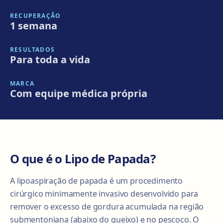
RECUPERAÇÃO
1 semana
RESULTADOS
Para toda a vida
MARCA
Com equipe médica própria
O que é o Lipo de Papada?
A lipoaspiração de papada é um procedimento
cirúrgico minimamente invasivo desenvolvido para
remover o excesso de gordura acumulada na região
submentoniana (abaixo do queixo) e no pescoço. O