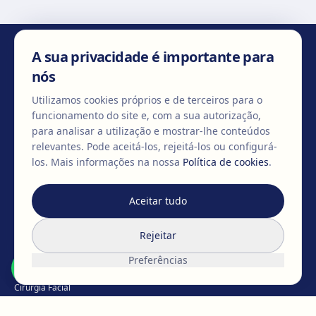
A sua privacidade é importante para
CONTACTE-NOS
nós
Utilizamos cookies próprios e de terceiros para o
funcionamento do site e, com a sua autorização,
para analisar a utilização e mostrar-lhe conteúdos
+351 967 509 544
info@clinicaegos.com
relevantes. Pode aceitá-los, rejeitá-los ou configurá-
los.
Mais informações na nossa
Política de cookies
.
MEMBROS DE
Aceitar tudo
EAFPS
SCCPRE
SECPRE
Rejeitar
TRATAMENTOS
Preferências
Cirurgia mamária
Cirurgia Facial
Cirurgia Corporal