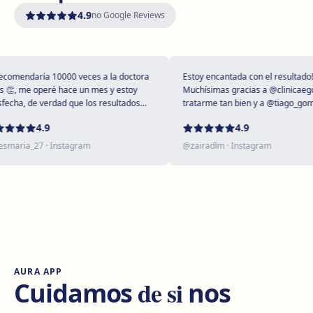
4.9
no Google Reviews
Girona
Plaça Poeta Marquina, 6, 17001 Girona
Como chegar
Ver clínica
mendaría 10000 veces a la doctora
Estoy encantada con el resultado!
, me operé hace un mes y estoy
Muchísimas gracias a @clinicaegos 
cha, de verdad que los resultados
tratarme tan bien y a @tiago_gomes
tupendos 😻
dejarme tan maravillosa, has super
Tarragona
4.9
4.9
expectativas sin duda ❤️
Rambla President Francesc Macià, 10, 43005 Tarragona
aria_27
· Instagram
@
zairadlm
· Instagram
Como chegar
Ver clínica
Reus
Carrer de Castellvell, 7, 43202 Reus
Como chegar
Ver clínica
AURA APP
Lleida
de si
Cuidamos
nos
Carrer Enric Granados, 4, 25006 Lleida