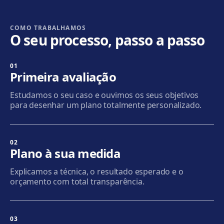
Cornellà
Carrer de Joaquim Rubió i Ors, 205, 08940 Cornellà de
Llobregat
COMO TRABALHAMOS
O seu processo, passo a passo
Como chegar
Ver clínica
01
Badalona
Primeira avaliação
Plaça de l'Alcalde Xifré, 14, 08912 Badalona
Estudamos o seu caso e ouvimos os seus objetivos
Como chegar
Ver clínica
para desenhar um plano totalmente personalizado.
Sabadell
Calle Calderón, 44-48, Centro, 08206 Sabadell
02
Plano à sua medida
Como chegar
Ver clínica
Explicamos a técnica, o resultado esperado e o
orçamento com total transparência.
Terrassa
Carrer d'Arquímedes, 156, 08224 Terrassa
Como chegar
Ver clínica
03