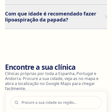
resultados.
Sim, é um procedimento seguro quando realizado por
um cirurgião plástico certificado. Como qualquer
Com que idade é recomendado fazer
cirurgia, existem riscos que devem ser discutidos
lipoaspiração da papada?
durante a consulta.
Não existe uma idade específica, mas é geralmente
realizado em pessoas entre os 20 e os 50 anos, uma
vez que a sua pele tem maior capacidade de retração.
Em pacientes mais velhos, com pele menos elástica,
pode ser necessário combiná-lo com outros
procedimentos para melhorar os resultados.
Encontre a sua clínica
Clínicas próprias por toda a Espanha, Portugal e
Andorra. Procure a sua cidade, veja-as no mapa e
abra a localização no Google Maps para chegar
facilmente.