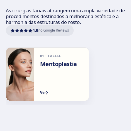
Córdoba
As cirurgias faciais abrangem uma ampla variedade de
procedimentos destinados a melhorar a estética e a
Calle El Nogal, 2, Nte. Sierra, 14006 Córdoba
harmonia das estruturas do rosto.
Como chegar
Ver clínica
4.9
no Google Reviews
Málaga
Calle Rachmaninov, 5, 29002 Málaga
01
·
FACIAL
Como chegar
Ver clínica
Mentoplastia
Granada
Avenida Constitución, 42, 1.º A, 18014 Granada
Ver
Como chegar
Ver clínica
Palma de Mallorca
Camí de la Vileta, 30, Policlínica Miramar, 07011 Palma,
Illes Balears