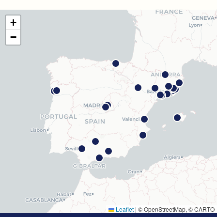
Como chegar
Ver clínica
+
Barcelona Madrazo
−
Carrer dels Madrazo, 60-66, Sarrià-Sant Gervasi, 08006
Barcelona
Como chegar
Ver clínica
Barcelona Poblenou
Av. Diagonal, 141, Sant Martí, 08018 Barcelona
Como chegar
Ver clínica
Hospitalet
Rambla Just Oliveras, 63, 08901 L'Hospitalet de
Llobregat
Como chegar
Ver clínica
Leaflet
|
© OpenStreetMap, © CARTO