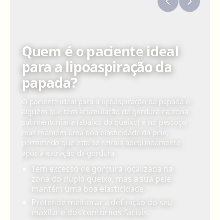
Quem é o paciente ideal
para a lipoaspiração da
papada?
O paciente ideal para a lipoaspiração da papada é
alguém que tem acumulação de gordura na zona
submentoniana (abaixo do queixo) e no pescoço,
mas mantém uma boa elasticidade da pele,
permitindo que esta se retraia adequadamente
após a extração da gordura.
Tem excesso de gordura localizada na
zona do duplo queixo, mas a sua pele
mantém uma boa elasticidade.
Pretende melhorar a definição do seu
maxilar e dos contornos faciais.