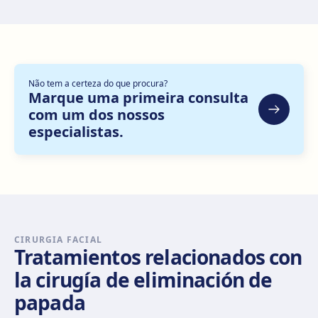
Zaragoza
C. de Escoriaza y Fabro, 7, Delicias, 50010 Zaragoza
Como chegar
Ver clínica
Não tem a certeza do que procura?
Bilbao
Marque uma primeira consulta
com um dos nossos
Gran Vía Don Diego López de Haro, 82, Bilbao
especialistas.
Como chegar
Ver clínica
Sevilla Nervión
C/ Enramadilla, 8, 41018 Sevilla
Como chegar
Ver clínica
CIRURGIA FACIAL
Tratamientos relacionados con
Sevilla Remedios
la cirugía de eliminación de
Virgen de Luján, 30 A, Edif. La Pérgola, 41011 Sevilla
papada
Como chegar
Ver clínica