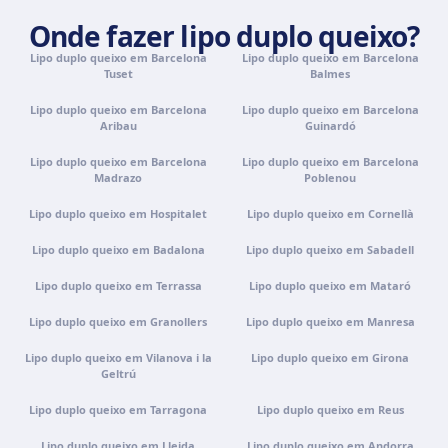
Como chegar
Ver clínica
Onde fazer lipo duplo queixo?
Lipo duplo queixo em Barcelona
Lipo duplo queixo em Barcelona
Tenerife
Tuset
Balmes
Calle Álvaro Rodríguez López, 30, 38005 Santa Cruz de
Tenerife
Lipo duplo queixo em Barcelona
Lipo duplo queixo em Barcelona
Aribau
Guinardó
Como chegar
Ver clínica
Lipo duplo queixo em Barcelona
Lipo duplo queixo em Barcelona
Madrazo
Poblenou
Portugal · Famalicão
Lipo duplo queixo em Hospitalet
Lipo duplo queixo em Cornellà
Zona Industrial, Av. Santa Maria de Vermoim, Pavilhão
nº 1, 4770-269 Vermoim, Portugal
Lipo duplo queixo em Badalona
Lipo duplo queixo em Sabadell
Como chegar
Ver clínica
Lipo duplo queixo em Terrassa
Lipo duplo queixo em Mataró
Lipo duplo queixo em Granollers
Lipo duplo queixo em Manresa
Portugal · Guimarães
Rua do Pomardufe, 283, 4805-299 Guimarães, Portugal
Lipo duplo queixo em Vilanova i la
Lipo duplo queixo em Girona
Geltrú
Como chegar
Ver clínica
Lipo duplo queixo em Tarragona
Lipo duplo queixo em Reus
Clínica virtual
Lipo duplo queixo em Lleida
Lipo duplo queixo em Andorra