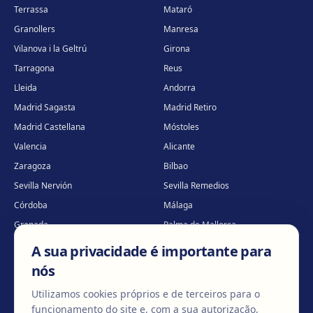
Terrassa
Mataró
Granollers
Manresa
Vilanova i la Geltrú
Girona
Tarragona
Reus
Lleida
Andorra
Madrid Sagasta
Madrid Retiro
Madrid Castellana
Móstoles
Valencia
Alicante
Zaragoza
Bilbao
Sevilla Nervión
Sevilla Remedios
Córdoba
Málaga
Granada
Palma de Mallorca
Tenerife
Portugal · Famalicão
A sua privacidade é importante para
Portugal · Guimarães
Clínica virtual
*
nós
* Atendimento virtual
Utilizamos cookies próprios e de terceiros para o
funcionamento do site e, com a sua autorização,