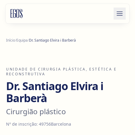
Saltar para o conteúdo
Início
/
Equipa
/
Dr. Santiago Elvira i Barberà
UNIDADE DE CIRURGIA PLÁSTICA, ESTÉTICA E
RECONSTRUTIVA
Dr. Santiago Elvira i
Barberà
Cirurgião plástico
Nº de inscrição
:
49756
Barcelona