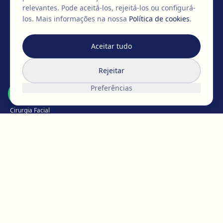
+351 967 509 544
info@clinicaegos.com
relevantes. Pode aceitá-los, rejeitá-los ou configurá-
los.
Mais informações na nossa
Política de cookies
.
MEMBROS DE
Aceitar tudo
EAFPS
SCCPRE
SECPRE
Rejeitar
TRATAMENTOS
Preferências
Cirurgia mamária
Cirurgia Facial
Cirurgia Corporal
Íntima
Perda de peso
Medicina Capilar
Medicina estética
Micropigmentação
CONHEÇA A EGOS