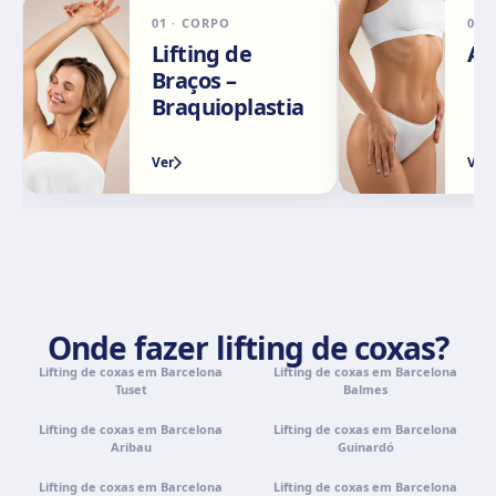
Málaga
01
·
CORPO
02
Calle Rachmaninov, 5, 29002 Málaga
Lifting de
Ab
Como chegar
Ver clínica
Braços –
Braquioplastia
Granada
Ver
Ver
Avenida Constitución, 42, 1.º A, 18014 Granada
Como chegar
Ver clínica
Palma de Mallorca
Camí de la Vileta, 30, Policlínica Miramar, 07011 Palma,
Illes Balears
Onde fazer lifting de coxas?
Como chegar
Ver clínica
Lifting de coxas em Barcelona
Lifting de coxas em Barcelona
Tuset
Balmes
Tenerife
Lifting de coxas em Barcelona
Lifting de coxas em Barcelona
Calle Álvaro Rodríguez López, 30, 38005 Santa Cruz de
Aribau
Guinardó
Tenerife
Lifting de coxas em Barcelona
Lifting de coxas em Barcelona
Como chegar
Ver clínica