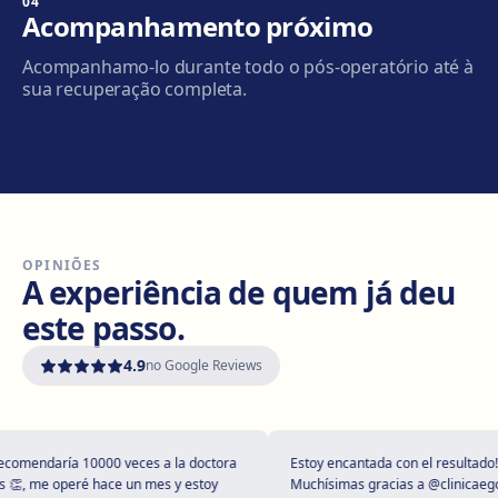
04
Granollers
Acompanhamento próximo
Carrer de Joan Prim, 58, 08402 Granollers
Acompanhamo-lo durante todo o pós-operatório até à
Como chegar
Ver clínica
sua recuperação completa.
Manresa
Carretera de Vic, 149, 08243 Manresa
Como chegar
Ver clínica
OPINIÕES
Vilanova i la Geltrú
A experiência de quem já deu
Avinguda del Garraf, 69, 08800 Vilanova i la Geltrú
este passo.
Como chegar
Ver clínica
4.9
no Google Reviews
Girona
Plaça Poeta Marquina, 6, 17001 Girona
Como chegar
Ver clínica
mendaría 10000 veces a la doctora
Estoy encantada con el resultado!
, me operé hace un mes y estoy
Muchísimas gracias a @clinicaegos 