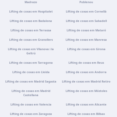
Madrazo
Poblenou
Lifting de coxas em Hospitalet
Lifting de coxas em Cornellà
Portugal · Famalicão
Lifting de coxas em Badalona
Zona Industrial, Av. Santa Maria de Vermoim, Pavilhão
Lifting de coxas em Sabadell
nº 1, 4770-269 Vermoim, Portugal
Lifting de coxas em Terrassa
Lifting de coxas em Mataró
Como chegar
Ver clínica
Lifting de coxas em Granollers
Lifting de coxas em Manresa
Portugal · Guimarães
Lifting de coxas em Vilanova i la
Lifting de coxas em Girona
Geltrú
Rua do Pomardufe, 283, 4805-299 Guimarães, Portugal
Lifting de coxas em Tarragona
Lifting de coxas em Reus
Como chegar
Ver clínica
Lifting de coxas em Lleida
Lifting de coxas em Andorra
Clínica virtual
Lifting de coxas em Madrid Sagasta
Lifting de coxas em Madrid Retiro
Videoconsulta · Atendimento virtual
Lifting de coxas em Madrid
Lifting de coxas em Móstoles
Como chegar
Ver clínica
Castellana
Lifting de coxas em Valencia
Lifting de coxas em Alicante
Lifting de coxas em Zaragoza
Lifting de coxas em Bilbao