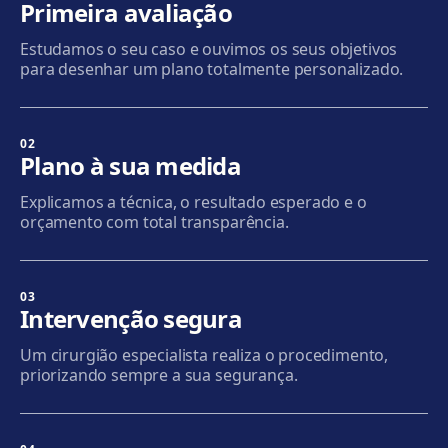
Primeira avaliação
Plaça de l'Alcalde Xifré, 14, 08912 Badalona
Estudamos o seu caso e ouvimos os seus objetivos
Como chegar
Ver clínica
para desenhar um plano totalmente personalizado.
Sabadell
Calle Calderón, 44-48, Centro, 08206 Sabadell
02
Plano à sua medida
Como chegar
Ver clínica
Explicamos a técnica, o resultado esperado e o
orçamento com total transparência.
Terrassa
Carrer d'Arquímedes, 156, 08224 Terrassa
Como chegar
Ver clínica
03
Intervenção segura
Mataró
Um cirurgião especialista realiza o procedimento,
Via Europa, 58, 08304 Mataró
priorizando sempre a sua segurança.
Como chegar
Ver clínica