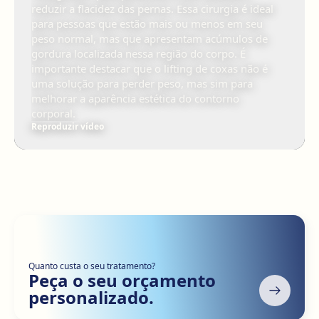
reduzir a flacidez das pernas. Essa cirurgia é ideal
para pessoas que estão mais ou menos em seu
peso normal, mas que apresentam acúmulos de
gordura localizada nessa região do corpo. É
importante destacar que o lifting de coxas não é
uma solução para perder peso, mas sim para
melhorar a aparência estética do contorno
corporal.
Reproduzir vídeo
Quanto custa o seu tratamento?
Peça o seu orçamento
personalizado.