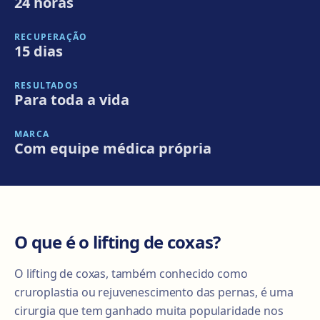
24 horas
RECUPERAÇÃO
15 dias
RESULTADOS
Para toda a vida
MARCA
Com equipe médica própria
O que é o lifting de coxas?
O lifting de coxas, também conhecido como
cruroplastia ou rejuvenescimento das pernas, é uma
cirurgia que tem ganhado muita popularidade nos