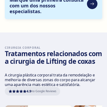
Gran Vía Don Diego López de Haro, 82, Bilbao
com um dos nossos
especialistas.
Como chegar
Ver clínica
Sevilla Nervión
C/ Enramadilla, 8, 41018 Sevilla
Como chegar
Ver clínica
CIRURGIA CORPORAL
Tratamentos relacionados com
Sevilla Remedios
a cirurgia de Lifting de coxas
Virgen de Luján, 30 A, Edif. La Pérgola, 41011 Sevilla
Como chegar
Ver clínica
A cirurgia plástica corporal trata da remodelação e
melhoria de diversas zonas do corpo para alcançar
Córdoba
uma aparência mais estética e satisfatória.
Calle El Nogal, 2, Nte. Sierra, 14006 Córdoba
4.9
no Google Reviews
Como chegar
Ver clínica