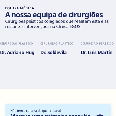
Como chegar
Ver clínica
EQUIPA MÉDICA
A nossa equipa de cirurgiões
Valencia
Cirurgiões plásticos colegiados que realizam esta e as
restantes intervenções na Clínica EGOS.
Gran Via del Marqués del Túria, 82, L'Eixample, 46005
València
Como chegar
Ver clínica
CIRURGIÃO PLÁSTICO
CIRURGIÃO PLÁSTICO
CIRURGIÃO PLÁSTICO
Dr. Adriano Hug
Dr. Soldevila
Dr. Luis Martín
Alicante
Pl. del Alcalde Agatángelo Soler, 3, 03015 Alicante
Como chegar
Ver clínica
Zaragoza
C. de Escoriaza y Fabro, 7, Delicias, 50010 Zaragoza
Como chegar
Ver clínica
Não tem a certeza do que procura?
Bilbao
Marque uma primeira consulta