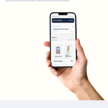
Madrid Sagasta
Calle de Sagasta, 3, 28004 Madrid
Como chegar
Ver clínica
Madrid Retiro
Calle del Doctor Castelo, 20, Retiro, 28009 Madrid
Como chegar
Ver clínica
Madrid Castellana
Av. del General Perón, 20, 28020 Madrid
Como chegar
Ver clínica
Móstoles
Av. del Alcalde de Móstoles, 8, 28933 Móstoles