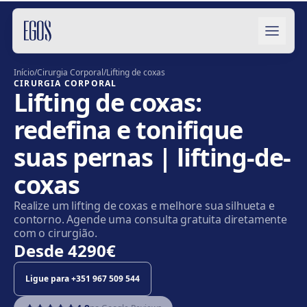
Saltar para o conteúdo
Início
/
Cirurgia Corporal
/
Lifting de coxas
CIRURGIA CORPORAL
Lifting de coxas:
redefina e tonifique
suas pernas | lifting-de-
coxas
Realize um lifting de coxas e melhore sua silhueta e
contorno. Agende uma consulta gratuita diretamente
com o cirurgião.
Desde
4290€
Ligue para
+351 967 509 544