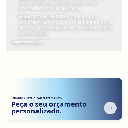
sem condições médicas que possam
interferir com a recuperação.
Expectativas realistas:
Aqueles que
compreendem o que o procedimento pode
alcançar e têm expectativas realistas sobre
os resultados.
Estado da pele:
Indivíduos com pele do
Reproduzir vídeo
rosto e pescoço que perdeu elasticidade e
apresenta flacidez notória.
Uma consulta com um cirurgião plástico
certificado irá ajudá-lo a determinar se este
procedimento é adequado para si e a melhor
técnica para atingir os seus objetivos estéticos.
Quanto custa o seu tratamento?
Peça o seu orçamento
personalizado.