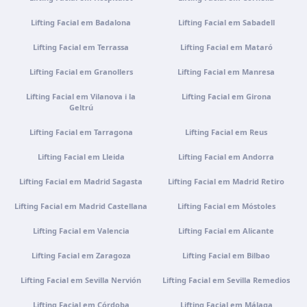
Portugal · Famalicão
Lifting Facial em Badalona
Lifting Facial em Sabadell
Zona Industrial, Av. Santa Maria de Vermoim, Pavilhão
nº 1, 4770-269 Vermoim, Portugal
Lifting Facial em Terrassa
Lifting Facial em Mataró
Como chegar
Ver clínica
Lifting Facial em Granollers
Lifting Facial em Manresa
Lifting Facial em Vilanova i la
Lifting Facial em Girona
Portugal · Guimarães
Geltrú
Rua do Pomardufe, 283, 4805-299 Guimarães, Portugal
Lifting Facial em Tarragona
Lifting Facial em Reus
Como chegar
Ver clínica
Lifting Facial em Lleida
Lifting Facial em Andorra
Lifting Facial em Madrid Sagasta
Lifting Facial em Madrid Retiro
Clínica virtual
Videoconsulta · Atendimento virtual
Lifting Facial em Madrid Castellana
Lifting Facial em Móstoles
Como chegar
Ver clínica
Lifting Facial em Valencia
Lifting Facial em Alicante
Lifting Facial em Zaragoza
Lifting Facial em Bilbao
Lifting Facial em Sevilla Nervión
Lifting Facial em Sevilla Remedios
Lifting Facial em Córdoba
Lifting Facial em Málaga