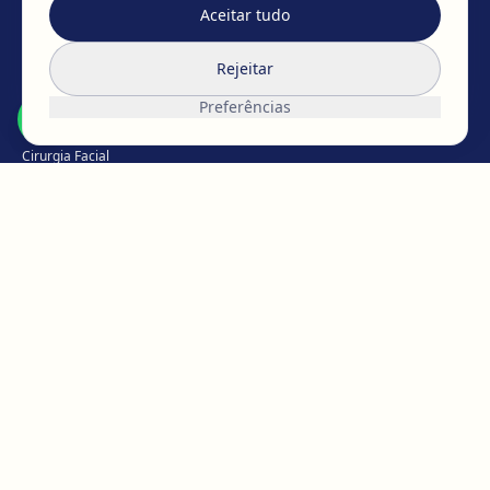
Aceitar tudo
EAFPS
SCCPRE
SECPRE
Rejeitar
TRATAMENTOS
Preferências
Cirurgia mamária
Cirurgia Facial
Cirurgia Corporal
Íntima
Perda de peso
Medicina Capilar
Medicina estética
Micropigmentação
CONHEÇA A EGOS
A equipa da EGOS
Trabalhe connosco