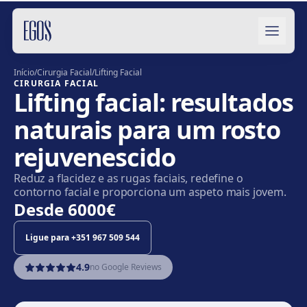
Saltar para o conteúdo
Início
/
Cirurgia Facial
/
Lifting Facial
CIRURGIA FACIAL
Lifting facial: resultados
naturais para um rosto
rejuvenescido
Reduz a flacidez e as rugas faciais, redefine o
contorno facial e proporciona um aspeto mais jovem.
Desde
6000€
Ligue para
+351 967 509 544
4.9
no Google Reviews