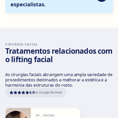
especialistas.
Como chegar
Ver clínica
Sevilla Nervión
C/ Enramadilla, 8, 41018 Sevilla
Como chegar
Ver clínica
CIRURGIA FACIAL
Tratamentos relacionados com
Sevilla Remedios
o lifting facial
Virgen de Luján, 30 A, Edif. La Pérgola, 41011 Sevilla
Como chegar
Ver clínica
As cirurgias faciais abrangem uma ampla variedade de
procedimentos destinados a melhorar a estética e a
Córdoba
harmonia das estruturas do rosto.
Calle El Nogal, 2, Nte. Sierra, 14006 Córdoba
4.9
no Google Reviews
Como chegar
Ver clínica
Málaga
01
·
FACIAL