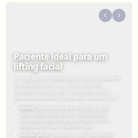
Paciente ideal para um
lifting facial
O lifting facial é indicado para homens e mulheres
que desejam reverter os sinais visíveis de
envelhecimento no rosto. Os pacientes ideais
geralmente atendem às seguintes características:
Idade:
Geralmente entre os 40 e os 65
anos, embora possa ser realizado em
indivíduos mais jovens ou mais velhos,
dependendo da condição facial.
Saúde geral:
Indivíduos com boa saúde,