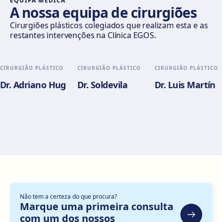
EQUIPA MÉDICA
A nossa equipa de cirurgiões
Valencia
Cirurgiões plásticos colegiados que realizam esta e as
restantes intervenções na Clínica EGOS.
Gran Via del Marqués del Túria, 82, L'Eixample, 46005
València
Como chegar
Ver clínica
CIRURGIÃO PLÁSTICO
CIRURGIÃO PLÁSTICO
CIRURGIÃO PLÁSTICO
Dr. Adriano Hug
Dr. Soldevila
Dr. Luis Martín
Alicante
Pl. del Alcalde Agatángelo Soler, 3, 03015 Alicante
Como chegar
Ver clínica
Zaragoza
C. de Escoriaza y Fabro, 7, Delicias, 50010 Zaragoza
Como chegar
Ver clínica
Não tem a certeza do que procura?
Bilbao
Marque uma primeira consulta
Gran Vía Don Diego López de Haro, 82, Bilbao
com um dos nossos