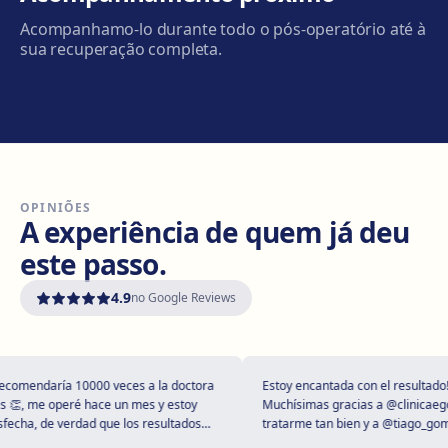
Carrer de Joan Prim, 58, 08402 Granollers
Acompanhamo-lo durante todo o pós-operatório até à
Como chegar
Ver clínica
sua recuperação completa.
Manresa
Carretera de Vic, 149, 08243 Manresa
Como chegar
Ver clínica
OPINIÕES
Vilanova i la Geltrú
A experiência de quem já deu
Avinguda del Garraf, 69, 08800 Vilanova i la Geltrú
este passo.
Como chegar
Ver clínica
4.9
no Google Reviews
Girona
Plaça Poeta Marquina, 6, 17001 Girona
Como chegar
Ver clínica
mendaría 10000 veces a la doctora
Estoy encantada con el resultado!
, me operé hace un mes y estoy
Muchísimas gracias a @clinicaegos p
cha, de verdad que los resultados
tratarme tan bien y a @tiago_gomes 
upendos 😻
dejarme tan maravillosa, has supera
Tarragona