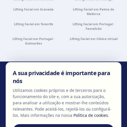
Lifting Facial em Granada
Lifting Facial em Palma de
Mallorca
Lifting Facial em Tenerife
Lifting Facial em Portugal ·
Famalicão
Lifting Facial em Portugal ·
Lifting Facial em Clínica virtual
Guimarães
A sua privacidade é importante para
CONTACTE-NOS
nós
Utilizamos cookies próprios e de terceiros para o
funcionamento do site e, com a sua autorização,
para analisar a utilização e mostrar-lhe conteúdos
+351 967 509 544
info@clinicaegos.com
relevantes. Pode aceitá-los, rejeitá-los ou configurá-
los.
Mais informações na nossa
Política de cookies
.
MEMBROS DE