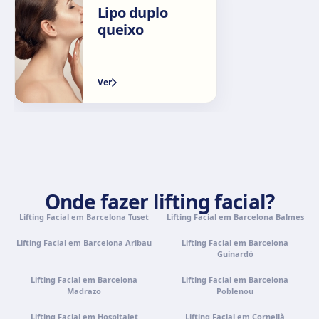
Calle Rachmaninov, 5, 29002 Málaga
Lipo duplo
Como chegar
Ver clínica
queixo
Granada
Ver
Avenida Constitución, 42, 1.º A, 18014 Granada
Como chegar
Ver clínica
Palma de Mallorca
Camí de la Vileta, 30, Policlínica Miramar, 07011 Palma,
Illes Balears
Onde fazer lifting facial?
Como chegar
Ver clínica
Lifting Facial em Barcelona Tuset
Lifting Facial em Barcelona Balmes
Tenerife
Lifting Facial em Barcelona Aribau
Lifting Facial em Barcelona
Guinardó
Calle Álvaro Rodríguez López, 30, 38005 Santa Cruz de
Tenerife
Lifting Facial em Barcelona
Lifting Facial em Barcelona
Madrazo
Poblenou
Como chegar
Ver clínica
Lifting Facial em Hospitalet
Lifting Facial em Cornellà