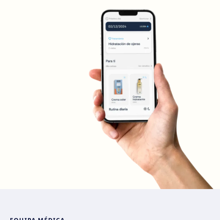
Madrid Sagasta
Calle de Sagasta, 3, 28004 Madrid
Como chegar
Ver clínica
Madrid Retiro
Calle del Doctor Castelo, 20, Retiro, 28009 Madrid
Como chegar
Ver clínica
Madrid Castellana
Av. del General Perón, 20, 28020 Madrid
Como chegar
Ver clínica
Móstoles
Av. del Alcalde de Móstoles, 8, 28933 Móstoles
Como chegar
Ver clínica