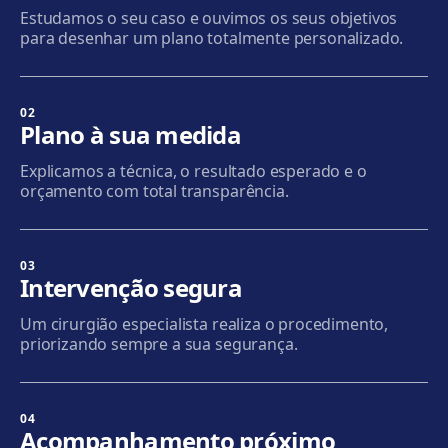
Estudamos o seu caso e ouvimos os seus objetivos
Como chegar
Ver clínica
para desenhar um plano totalmente personalizado.
Sabadell
Calle Calderón, 44-48, Centro, 08206 Sabadell
02
Plano à sua medida
Como chegar
Ver clínica
Explicamos a técnica, o resultado esperado e o
orçamento com total transparência.
Terrassa
Carrer d'Arquímedes, 156, 08224 Terrassa
Como chegar
Ver clínica
03
Intervenção segura
Mataró
Um cirurgião especialista realiza o procedimento,
Via Europa, 58, 08304 Mataró
priorizando sempre a sua segurança.
Como chegar
Ver clínica
04
Granollers
Acompanhamento próximo