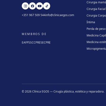
Cirurgia mamá
Cirurgia Facial
+351 967 509 544
info@clinicaegos.com
Cirurgia Corpo
Íntima
Perda de peso
MEMBROS DE
Medicina Capi
Medicina estét
EAFPS
SCCPRE
SECPRE
Micropigment
©
2026
Clínica EGOS — Cirugía plástica, estética y reparadora
.