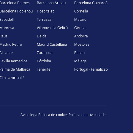
Barcelona Balmes
Barcelona Aribau
Barcelona Guinardó
Barcelona Poblenou
Hospitalet
Cornellà
Sabadell
Terrassa
Mataró
Manresa
Vilanova i la Geltrú
Girona
Reus
Lleida
Andorra
Madrid Retiro
Madrid Castellana
Móstoles
Alicante
Zaragoza
Bilbao
Sevilla Remedios
Córdoba
Málaga
Palma de Mallorca
Tenerife
Portugal · Famalicão
Clínica virtual
*
Aviso legal
Política de cookies
Política de privacidade