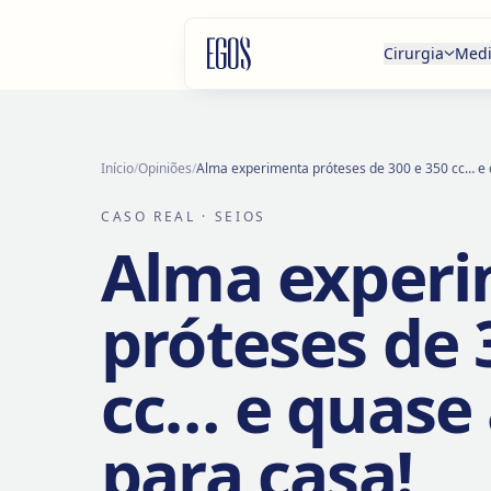
Saltar para o conteúdo
Cirurgia
Medi
Início
/
Opiniões
/
Alma experimenta próteses de 300 e 350 cc… e 
CASO REAL
· SEIOS
Alma exper
próteses de 
cc… e quase 
para casa!