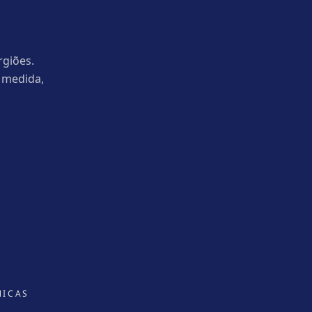
rgiões.
 medida,
NICAS