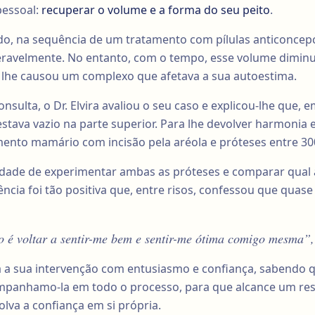
pessoal:
recuperar o volume e a forma do seu peito
.
, na sequência de um tratamento com pílulas anticoncepci
avelmente. No entanto, com o tempo, esse volume diminu
e lhe causou um complexo que afetava a sua autoestima.
nsulta, o Dr. Elvira avaliou o seu caso e explicou-lhe que, 
stava vazio na parte superior. Para lhe devolver harmonia 
to mamário com incisão pela aréola e próteses entre 300
dade de experimentar ambas as próteses e comparar qual a 
ência foi tão positiva que, entre risos, confessou que quase
o é voltar a sentir-me bem e sentir-me ótima comigo mesma”
a a sua intervenção com entusiasmo e confiança, sabendo 
panhamo-la em todo o processo, para que alcance um resu
olva a confiança em si própria.