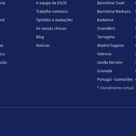
ria
A equipa da EGOS
Barcelona Tuset
Trabalhe connosco
Barcelona Madrazo
ral
Opiniões e avaliações
Badalona
As nossas clínicas
Granollers
Blog
Tarragona
lar
Notícias
Madrid Sagasta
ica
Valencia
ação
Sevilla Nervión
Granada
Portugal · Guimarães
* Atendimento virtual