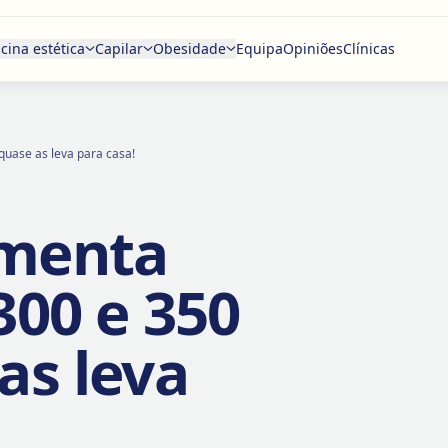
cina estética
Capilar
Obesidade
Equipa
Opiniões
Clínicas
quase as leva para casa!
imenta
300 e 350
as leva