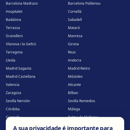
Barcelona Madrazo
Barcelona Poblenou
Hospitalet
Cornellà
Badalona
Sabadell
Terrassa
Mataró
Granollers
Manresa
Vilanova i la Geltrú
Girona
Tarragona
Reus
Lleida
Andorra
Madrid Sagasta
Madrid Retiro
Madrid Castellana
Móstoles
Valencia
Alicante
Zaragoza
Bilbao
Sevilla Nervión
Sevilla Remedios
Córdoba
Málaga
Granada
Palma de Mallorca
Tenerife
Portugal · Famalicão
A sua privacidade é importante para