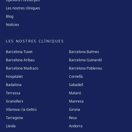
Les nostres clíniques
Lleida
Blog
Carrer Enric Granados, 4, 25006 Lleida
Notícies
Com arribar
Veure clínica
LES NOSTRES CLÍNIQUES
Andorra
Plaça Coprínceps, 1, Despatx 2.5, Edifici Santa Anna, AD700
Barcelona Tuset
Barcelona Balmes
Escaldes, Andorra
Barcelona Aribau
Barcelona Guinardó
Com arribar
Veure clínica
Barcelona Madrazo
Barcelona Poblenou
Hospitalet
Cornellà
Madrid Sagasta
Badalona
Sabadell
Calle de Sagasta, 3, 28004 Madrid
Terrassa
Mataró
Com arribar
Veure clínica
Granollers
Manresa
Vilanova i la Geltrú
Girona
Madrid Retiro
Tarragona
Reus
Calle del Doctor Castelo, 20, Retiro, 28009 Madrid
Lleida
Andorra