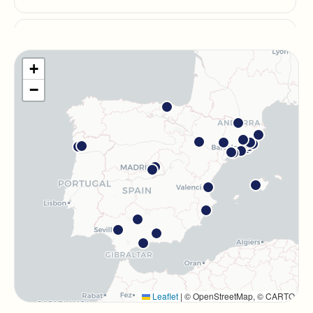
Barcelona Guinardó
Carrer de Sardenya, 515, 08024 Barcelona
+
Com arribar
Veure clínica
−
Barcelona Madrazo
Carrer dels Madrazo, 60-66, Sarrià-Sant Gervasi, 08006
Barcelona
Com arribar
Veure clínica
Barcelona Poblenou
Av. Diagonal, 141, Sant Martí, 08018 Barcelona
Com arribar
Veure clínica
Hospitalet
Leaflet
|
© OpenStreetMap, © CARTO
Rambla Just Oliveras, 63, 08901 L'Hospitalet de Llobregat