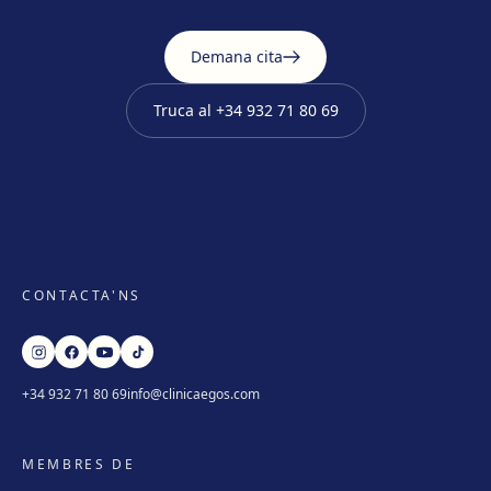
Terrassa
Carrer d'Arquímedes, 156, 08224 Terrassa
Demana cita
Com arribar
Veure clínica
Truca al
+34 932 71 80 69
Mataró
Via Europa, 58, 08304 Mataró
Com arribar
Veure clínica
Granollers
Carrer de Joan Prim, 58, 08402 Granollers
CONTACTA'NS
Com arribar
Veure clínica
Manresa
+34 932 71 80 69
info@clinicaegos.com
Carretera de Vic, 149, 08243 Manresa
Com arribar
Veure clínica
MEMBRES DE