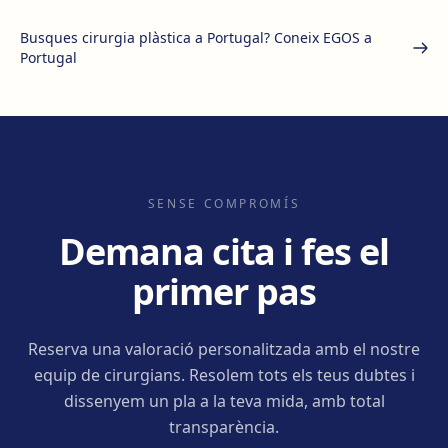
Com arribar
Veure clínica
Busques cirurgia plàstica a Portugal? Coneix EGOS a
Portugal
Cornellà
Carrer de Joaquim Rubió i Ors, 205, 08940 Cornellà de
Llobregat
Com arribar
Veure clínica
SENSE COMPROMÍS
Badalona
Demana cita i fes el
Plaça de l'Alcalde Xifré, 14, 08912 Badalona
Com arribar
Veure clínica
primer pas
Sabadell
Reserva una valoració personalitzada amb el nostre
Calle Calderón, 44-48, Centro, 08206 Sabadell
equip de cirurgians. Resolem tots els teus dubtes i
Com arribar
Veure clínica
dissenyem un pla a la teva mida, amb total
transparència.