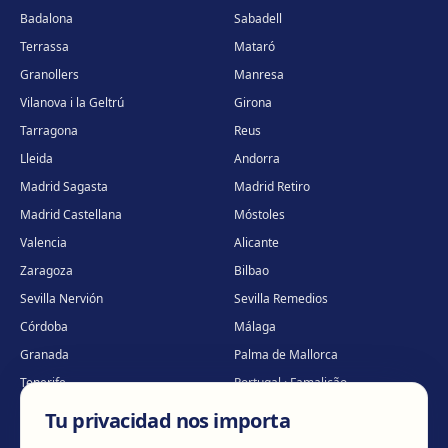
Badalona
Sabadell
Terrassa
Mataró
Granollers
Manresa
Vilanova i la Geltrú
Girona
Tarragona
Reus
Lleida
Andorra
Madrid Sagasta
Madrid Retiro
Madrid Castellana
Móstoles
Valencia
Alicante
Zaragoza
Bilbao
Sevilla Nervión
Sevilla Remedios
Córdoba
Málaga
Granada
Palma de Mallorca
Tenerife
Portugal · Famalicão
Portugal · Guimarães
Clínica virtual
*
Tu privacidad nos importa
* Atención virtual