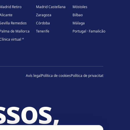
Madrid Retiro
Madrid Castellana
Móstoles
Alicante
Zaragoza
Bilbao
Sevilla Remedios
Córdoba
Málaga
Palma de Mallorca
Tenerife
Portugal · Famalicão
Clínica virtual
*
Avís legal
Política de cookies
Política de privacitat
sos,