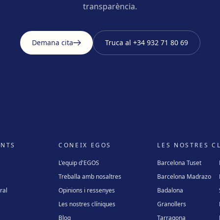
transparència.
Demana cita
Truca al
+34 932 71 80 69
ENTS
CONEIX EGOS
LES NOSTRES C
L'equip d'EGOS
Barcelona Tuset
Treballa amb nosaltres
Barcelona Madrazo
ral
Opinions i ressenyes
Badalona
Les nostres clíniques
Granollers
Blog
Tarragona