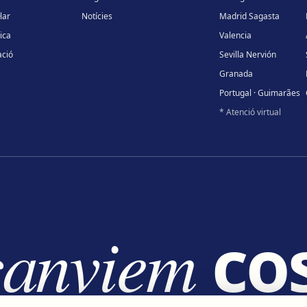
lar
Notícies
Madrid Sagasta
ica
Valencia
ció
Sevilla Nervión
Granada
Portugal · Guimarães
* Atenció virtual
canviem
cos