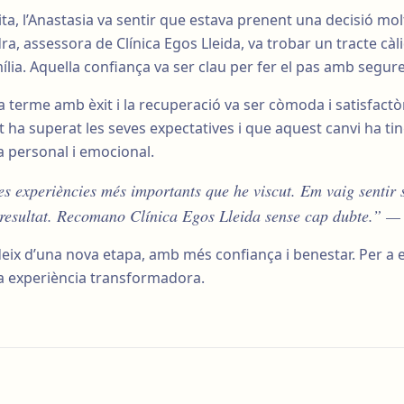
ita, l’Anastasia va sentir que estava prenent una decisió mol
a, assessora de Clínica Egos Lleida, va trobar un tracte càli
ília. Aquella confiança va ser clau per fer el pas amb segure
 a terme amb èxit i la recuperació va ser còmoda i satisfactòr
at ha superat les seves expectatives i que aquest canvi ha t
da personal i emocional.
es experiències més importants que he viscut. Em vaig sentir
el resultat. Recomano Clínica Egos Lleida sense cap dubte.” —
deix d’una nova etapa, amb més confiança i benestar. Per a 
na experiència transformadora.