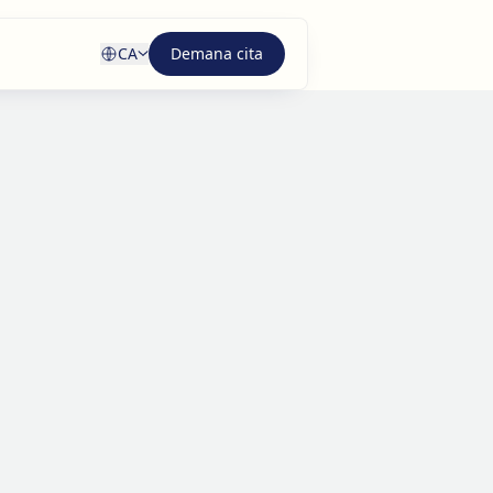
CA
Demana cita