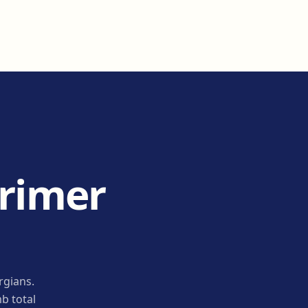
primer
rgians.
b total