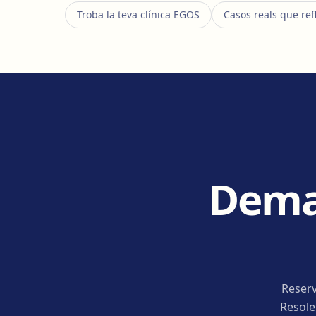
Troba la teva clínica EGOS
Casos reals que ref
Deman
Reserv
Resole