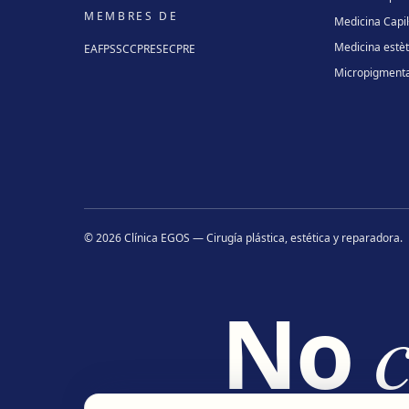
MEMBRES DE
Medicina Capil·
Medicina estèt
EAFPS
SCCPRE
SECPRE
Micropigmenta
©
2026
Clínica EGOS — Cirugía plástica, estética y reparadora
.
No