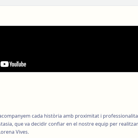
a acompanyem cada història amb proximitat i professionalita
stasia, que va decidir confiar en el nostre equip per realit
orena Vives.