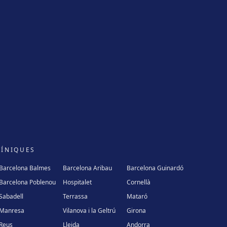
LÍNIQUES
Barcelona Balmes
Barcelona Aribau
Barcelona Guinardó
Barcelona Poblenou
Hospitalet
Cornellà
Sabadell
Terrassa
Mataró
Manresa
Vilanova i la Geltrú
Girona
Reus
Lleida
Andorra