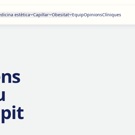
dicina estètica
Capil·lar
Obesitat
Equip
Opinions
Clíniques
ens
u
pit