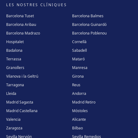
LES NOSTRES CLÍNIQUES
Barcelona Tuset
Barcelona Balmes
Barcelona Aribau
Barcelona Guinardó
Barcelona Madrazo
Barcelona Poblenou
Hospitalet
Cornellà
Badalona
Sabadell
Terrassa
Mataró
Granollers
Manresa
Vilanova i la Geltrú
Girona
Tarragona
Reus
Lleida
Andorra
Madrid Sagasta
Madrid Retiro
Madrid Castellana
Móstoles
Valencia
Alicante
Zaragoza
Bilbao
Sevilla Nervión
Sevilla Remedios