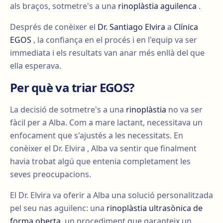
als braços, sotmetre's a una
rinoplàstia aguilenca
.
Després de conèixer el
Dr. Santiago Elvira
a
Clínica
EGOS
, la confiança en el procés i en l'equip va ser
immediata i els resultats van anar més enllà del que
ella esperava.
Per què va triar EGOS?
La decisió de sotmetre's a una
rinoplàstia
no va ser
fàcil per a Alba. Com a mare lactant, necessitava un
enfocament que s'ajustés a les necessitats. En
conèixer el Dr. Elvira , Alba va sentir que finalment
havia trobat algú que entenia completament les
seves preocupacions.
El Dr. Elvira va oferir a Alba una solució personalitzada
pel seu nas aguilenc: una
rinoplàstia ultrasònica de
forma oberta
, un procediment que garanteix un