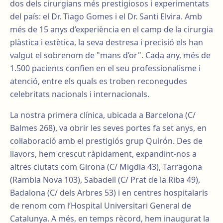
dos dels cirurgians més prestigiosos i experimentats
del país: el Dr. Tiago Gomes i el Dr. Santi Elvira. Amb
més de 15 anys d’experiència en el camp de la cirurgia
plàstica i estètica, la seva destresa i precisió els han
valgut el sobrenom de "mans d’or". Cada any, més de
1.500 pacients confien en el seu professionalisme i
atenció, entre els quals es troben reconegudes
celebritats nacionals i internacionals.
La nostra primera clínica, ubicada a Barcelona (C/
Balmes 268), va obrir les seves portes fa set anys, en
col·laboració amb el prestigiós grup Quirón. Des de
llavors, hem crescut ràpidament, expandint-nos a
altres ciutats com Girona (C/ Migdia 43), Tarragona
(Rambla Nova 103), Sabadell (C/ Prat de la Riba 49),
Badalona (C/ dels Arbres 53) i en centres hospitalaris
de renom com l’Hospital Universitari General de
Catalunya. A més, en temps rècord, hem inaugurat la