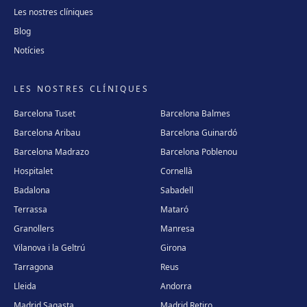
Les nostres clíniques
Blog
Notícies
LES NOSTRES CLÍNIQUES
Barcelona Tuset
Barcelona Balmes
Barcelona Aribau
Barcelona Guinardó
Barcelona Madrazo
Barcelona Poblenou
Hospitalet
Cornellà
Badalona
Sabadell
Terrassa
Mataró
Granollers
Manresa
Vilanova i la Geltrú
Girona
Tarragona
Reus
Lleida
Andorra
Madrid Sagasta
Madrid Retiro