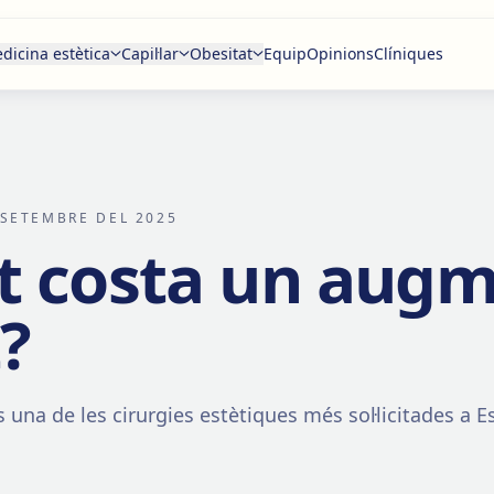
dicina estètica
Capil·lar
Obesitat
Equip
Opinions
Clíniques
 SETEMBRE DEL 2025
t costa un aug
t?
 una de les cirurgies estètiques més sol·licitades a 