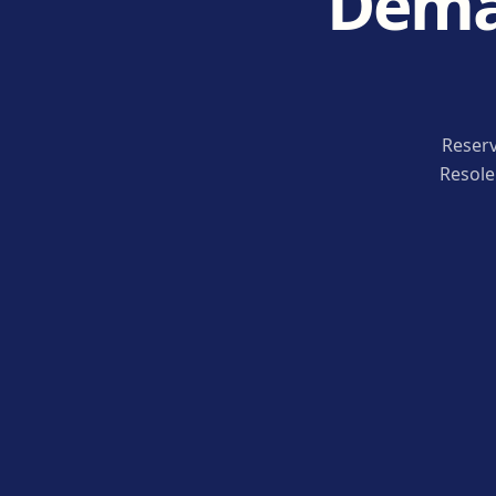
Deman
Reserv
Resole