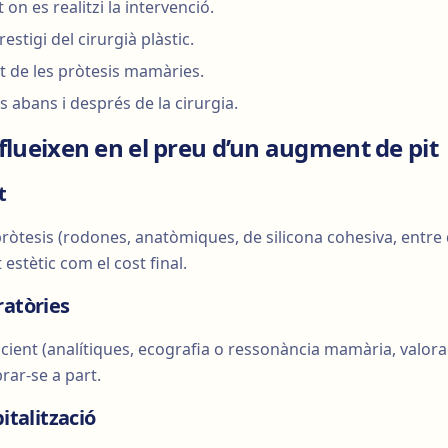
at on es realitzi la intervenció.
restigi del cirurgià plàstic.
tat de les pròtesis mamàries.
os abans i després de la cirurgia.
flueixen en el preu d’un augment de pit
t
pròtesis (rodones, anatòmiques, de silicona cohesiva, entre d’
 estètic com el cost final.
ratòries
pacient (analítiques, ecografia o ressonància mamària, valor
rar-se a part.
italització