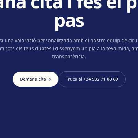
a cita i fes el 
pas
a una valoració personalitzada amb el nostre equip de ciru
m tots els teus dubtes i dissenyem un pla a la teva mida, am
transparència.
Demana cita
Truca al
+34 932 71 80 69