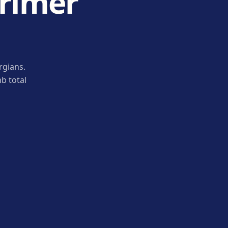
primer
rgians.
b total