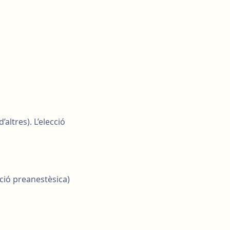
altres). L’elecció
ació preanestèsica)