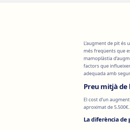
L’augment de pit és u
més freqüents que es
mamoplàstia d’augment
factors que influeixen
adequada amb segure
Preu mitjà de 
El cost d’un augment
aproximat de 5.500€.
La diferència de