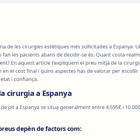
na de les cirurgies estètiques més sol·licitades a Espanya. 
 fan les pacients abans de decidir-se és: Quant costa real
? En aquest article t’expliquem el preu mitjà de la cirurgi
 en el cost final i quins aspectes has de valorar per escollir
tat i confiança.
la cirurgia a Espanya
 de pit a Espanya se situa generalment entre 4.595€ i 10.00
 preus depèn de factors com: