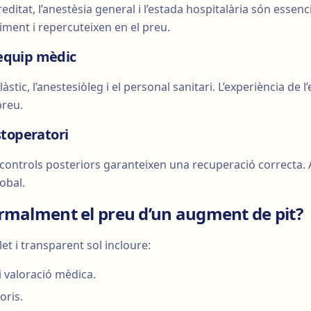
editat, l’anestèsia general i l’estada hospitalària són essenci
iment i repercuteixen en el preu.
’equip mèdic
àstic, l’anestesiòleg i el personal sanitari. L’experiència de l’
preu.
toperatori
i controls posteriors garanteixen una recuperació correcta. 
obal.
rmalment el preu d’un augment de pit?
t i transparent sol incloure:
i valoració mèdica.
oris.