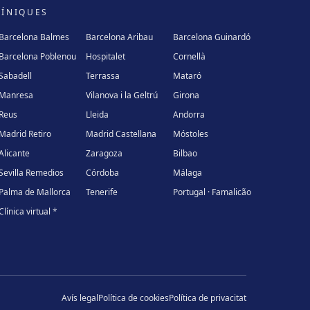
LÍNIQUES
Barcelona Balmes
Barcelona Aribau
Barcelona Guinardó
Barcelona Poblenou
Hospitalet
Cornellà
Sabadell
Terrassa
Mataró
Manresa
Vilanova i la Geltrú
Girona
Reus
Lleida
Andorra
Madrid Retiro
Madrid Castellana
Móstoles
Alicante
Zaragoza
Bilbao
Sevilla Remedios
Córdoba
Málaga
Palma de Mallorca
Tenerife
Portugal · Famalicão
Clínica virtual
*
Avís legal
Política de cookies
Política de privacitat