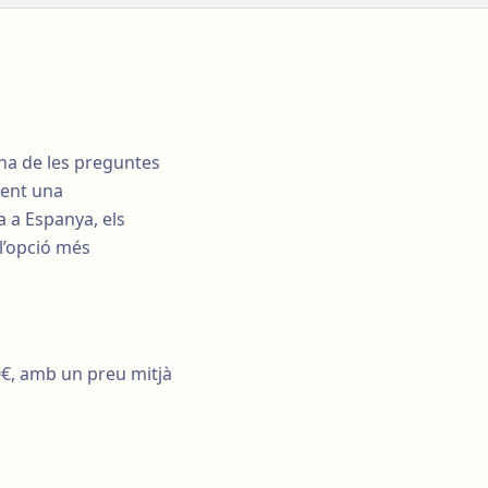
Una de les preguntes
ment una
a a Espanya, els
 l’opció més
0€, amb un preu mitjà