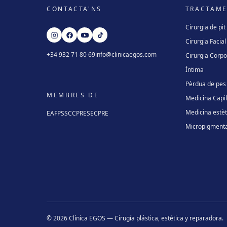
CONTACTA'NS
TRACTAM
Cirurgia de pit
Cirurgia Facial
+34 932 71 80 69
info@clinicaegos.com
Cirurgia Corpo
Íntima
Pèrdua de pes
MEMBRES DE
Medicina Capil·
Medicina estèt
EAFPS
SCCPRE
SECPRE
Micropigmenta
©
2026
Clínica EGOS — Cirugía plástica, estética y reparadora
.