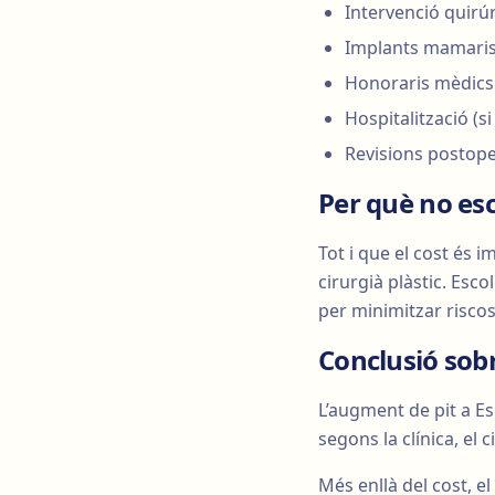
Intervenció quirúr
Implants mamaris 
Honoraris mèdics
Hospitalització (si
Revisions postope
Per què no esc
Tot i que el cost és i
cirurgià plàstic. Esco
per minimitzar riscos
Conclusió sobr
L’augment de pit a Es
segons la clínica, el c
Més enllà del cost, e