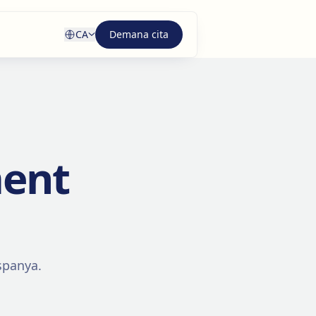
CA
Demana cita
ment
Espanya.