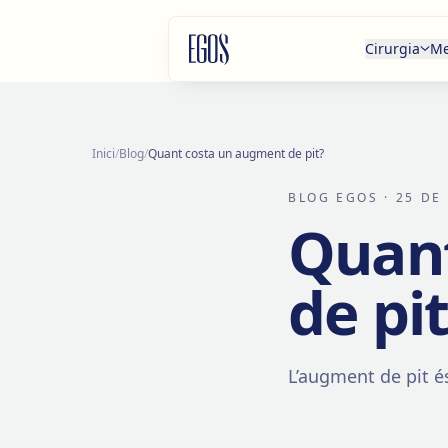
Salta al contingut
Cirurgia
Me
Inici
/
Blog
/
Quant costa un augment de pit?
BLOG EGOS
· 25 DE
Quan
de pi
L’augment de pit és