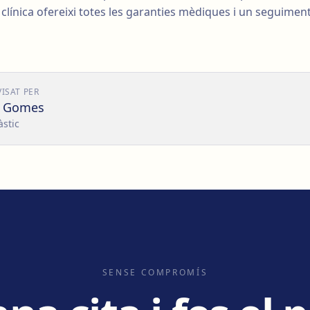
clínica ofereixi totes les garanties mèdiques i un seguimen
VISAT PER
o Gomes
àstic
SENSE COMPROMÍS