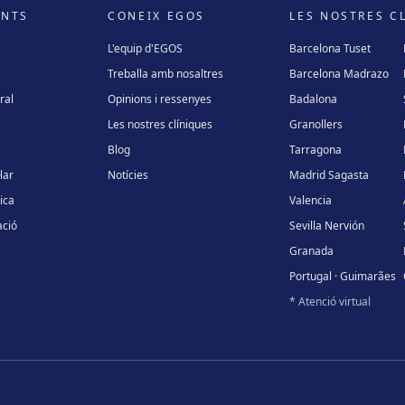
ENTS
CONEIX EGOS
LES NOSTRES C
L'equip d'EGOS
Barcelona Tuset
Treballa amb nosaltres
Barcelona Madrazo
ral
Opinions i ressenyes
Badalona
Les nostres clíniques
Granollers
Blog
Tarragona
lar
Notícies
Madrid Sagasta
ica
Valencia
ció
Sevilla Nervión
Granada
Portugal · Guimarães
* Atenció virtual