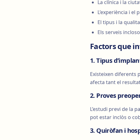
La clínica i la ciut
L’experiència i el p
El tipus i la quali
Els serveis inclos
Factors que in
1. Tipus d’implan
Existeixen diferents 
afecta tant el resultat
2. Proves preope
L’estudi previ de la 
pot estar inclòs o cob
3. Quiròfan i hosp