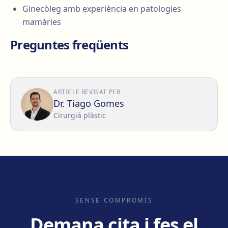
Ginecòleg amb experiència en patologies
mamàries
Preguntes freqüents
ARTICLE REVISAT PER
Dr. Tiago Gomes
Cirurgià plàstic
SENSE COMPROMÍS
Demana cita i fes el