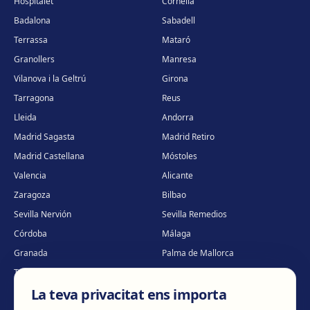
Hospitalet
Cornellà
Badalona
Sabadell
Terrassa
Mataró
Granollers
Manresa
Vilanova i la Geltrú
Girona
Tarragona
Reus
Lleida
Andorra
Madrid Sagasta
Madrid Retiro
Madrid Castellana
Móstoles
Valencia
Alicante
Zaragoza
Bilbao
Sevilla Nervión
Sevilla Remedios
Córdoba
Málaga
Granada
Palma de Mallorca
Tenerife
Portugal · Famalicão
La teva privacitat ens importa
Portugal · Guimarães
Clínica virtual
*