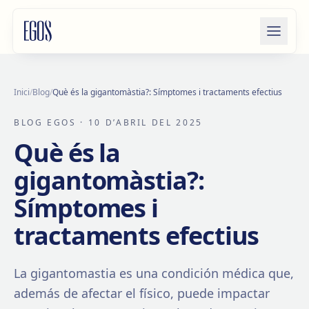
Salta al contingut
Inici
/
Blog
/
Què és la gigantomàstia?: Símptomes i tractaments efectius
BLOG EGOS
· 10 D’ABRIL DEL 2025
Què és la
gigantomàstia?:
Símptomes i
tractaments efectius
La gigantomastia es una condición médica que,
además de afectar el físico, puede impactar