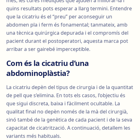
mes, les cures mèdiques que ajuden a millorar-la i
quins resultats pots esperar a llarg termini. Entendre
que la cicatriu és el “preu” per aconseguir un
abdomen pla i ferm és fonamental; tanmateix, amb
una tècnica quirúrgica depurada i el compromís del
pacient durant el postoperatori, aquesta marca pot
arribar a ser gairebé imperceptible.
Com és la cicatriu d’una
abdominoplàstia?
La cicatriu depèn del tipus de cirurgia i de la quantitat
de pell que s’elimina. En tots els casos, l’objectiu és
que sigui discreta, baixa i fàcilment ocultable. La
qualitat final no depèn només de la mà del cirurgià,
sinó també de la genètica de cada pacient i de la seva
capacitat de cicatrització. A continuació, detallem les
variants més habituals.