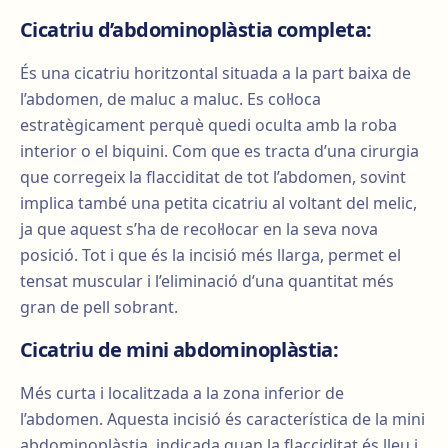
Cicatriu d’abdominoplàstia completa:
És una cicatriu horitzontal situada a la part baixa de
l’abdomen, de maluc a maluc. Es col·loca
estratègicament perquè quedi oculta amb la roba
interior o el biquini. Com que es tracta d’una cirurgia
que corregeix la flacciditat de tot l’abdomen, sovint
implica també una petita cicatriu al voltant del melic,
ja que aquest s’ha de recol·locar en la seva nova
posició. Tot i que és la incisió més llarga, permet el
tensat muscular i l’eliminació d’una quantitat més
gran de pell sobrant.
Cicatriu de mini abdominoplàstia:
Més curta i localitzada a la zona inferior de
l’abdomen. Aquesta incisió és característica de la mini
abdominoplàstia, indicada quan la flacciditat és lleu i