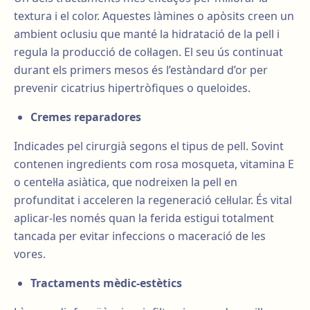
textura i el color. Aquestes làmines o apòsits creen un
ambient oclusiu que manté la hidratació de la pell i
regula la producció de col·lagen. El seu ús continuat
durant els primers mesos és l’estàndard d’or per
prevenir cicatrius hipertròfiques o queloides.
Cremes reparadores
Indicades pel cirurgià segons el tipus de pell. Sovint
contenen ingredients com rosa mosqueta, vitamina E
o centel·la asiàtica, que nodreixen la pell en
profunditat i acceleren la regeneració cel·lular. És vital
aplicar-les només quan la ferida estigui totalment
tancada per evitar infeccions o maceració de les
vores.
Tractaments mèdic-estètics