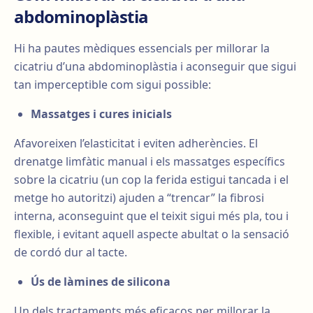
abdominoplàstia
Hi ha pautes mèdiques essencials per millorar la
cicatriu d’una abdominoplàstia i aconseguir que sigui
tan imperceptible com sigui possible:
Massatges i cures inicials
Afavoreixen l’elasticitat i eviten adherències. El
drenatge limfàtic manual i els massatges específics
sobre la cicatriu (un cop la ferida estigui tancada i el
metge ho autoritzi) ajuden a “trencar” la fibrosi
interna, aconseguint que el teixit sigui més pla, tou i
flexible, i evitant aquell aspecte abultat o la sensació
de cordó dur al tacte.
Ús de làmines de silicona
Un dels tractaments més eficaços per millorar la