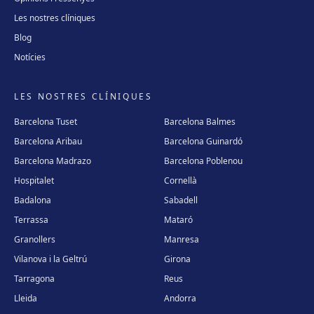
Les nostres clíniques
Blog
Notícies
LES NOSTRES CLÍNIQUES
Barcelona Tuset
Barcelona Balmes
Barcelona Aribau
Barcelona Guinardó
Barcelona Madrazo
Barcelona Poblenou
Hospitalet
Cornellà
Badalona
Sabadell
Terrassa
Mataró
Granollers
Manresa
Vilanova i la Geltrú
Girona
Tarragona
Reus
Lleida
Andorra