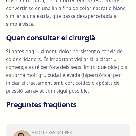
(fase immadura), però amb el temps s’esvaeix fins a
convertir-se en una línia fina de color nacrat o blanc,
similar a una estria, que passa desapercebuda a
simple vista.
Quan consultar el cirurgià
Si notes engruiximent, dolor persistent o canvis de
color cridaners. És important vigilar si la cicatriu
comença a créixer fora dels seus límits (queloide) o si
es torna molt gruixuda i elevada (hipertròfica) per
iniciar el tractament amb corticoides o apòsits de
pressió tan aviat com sigui possible.
Preguntes freqüents
ARTICLE REVISAT PER