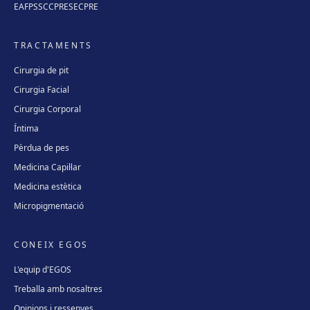
EAFPS
SCCPRE
SECPRE
TRACTAMENTS
Cirurgia de pit
Cirurgia Facial
Cirurgia Corporal
Íntima
Pèrdua de pes
Medicina Capil·lar
Medicina estètica
Micropigmentació
CONEIX EGOS
L'equip d'EGOS
Treballa amb nosaltres
Opinions i ressenyes