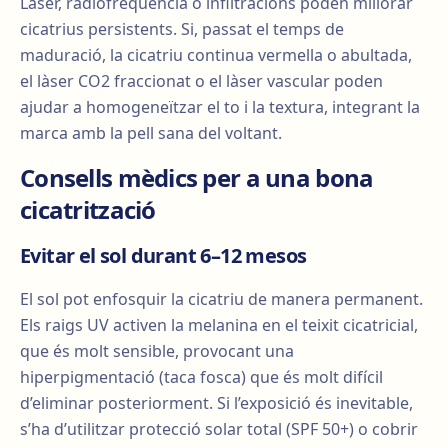
Làser, radiofreqüència o infiltracions poden millorar
cicatrius persistents. Si, passat el temps de
maduració, la cicatriu continua vermella o abultada,
el làser CO2 fraccionat o el làser vascular poden
ajudar a homogeneïtzar el to i la textura, integrant la
marca amb la pell sana del voltant.
Consells mèdics per a una bona
cicatrització
Evitar el sol durant 6–12 mesos
El sol pot enfosquir la cicatriu de manera permanent.
Els raigs UV activen la melanina en el teixit cicatricial,
que és molt sensible, provocant una
hiperpigmentació (taca fosca) que és molt difícil
d’eliminar posteriorment. Si l’exposició és inevitable,
s’ha d’utilitzar protecció solar total (SPF 50+) o cobrir