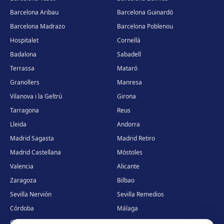
Barcelona Aribau
Barcelona Guinardó
Barcelona Madrazo
Barcelona Poblenou
Hospitalet
Cornellà
Badalona
Sabadell
Terrassa
Mataró
Granollers
Manresa
Vilanova i la Geltrú
Girona
Tarragona
Reus
Lleida
Andorra
Madrid Sagasta
Madrid Retiro
Madrid Castellana
Móstoles
Valencia
Alicante
Zaragoza
Bilbao
Sevilla Nervión
Sevilla Remedios
Córdoba
Málaga
Granada
Palma de Mallorca