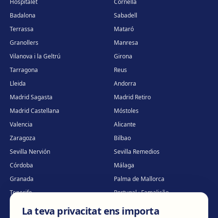
Hospitalet
Cornellà
Badalona
Sabadell
Terrassa
Mataró
Granollers
Manresa
Vilanova i la Geltrú
Girona
Tarragona
Reus
Lleida
Andorra
Madrid Sagasta
Madrid Retiro
Madrid Castellana
Móstoles
Valencia
Alicante
Zaragoza
Bilbao
Sevilla Nervión
Sevilla Remedios
Córdoba
Málaga
Granada
Palma de Mallorca
Tenerife
Portugal · Famalicão
Portugal · Guimarães
Clínica virtual
*
La teva privacitat ens importa