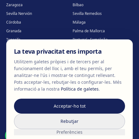
Zaragoza
Bilbao
Sevilla Nervión
Sevilla Remedios
Córdoba
Málaga
Granada
Palma de Mallorca
Tenerife
Portugal · Famalicão
Portugal · Guimarães
Clínica virtual
*
La teva privacitat ens importa
* Atenció virtual
Utilitzem galetes pròpies i de tercers per al
funcionament del lloc i, amb el teu permís, per
analitzar-ne l'ús i mostrar-te contingut rellevant.
Pots acceptar-les, rebutjar-les o configurar-les.
Més
©
2026
Clínica EGOS — Cirugía plástica, estética y reparadora
.
informació a la nostra
Política de galetes
.
Avís legal
Política de cookies
Política de privacitat
Acceptar-ho tot
No
canviem
cossos,
Rebutjar
canviem
vides
.
Preferències