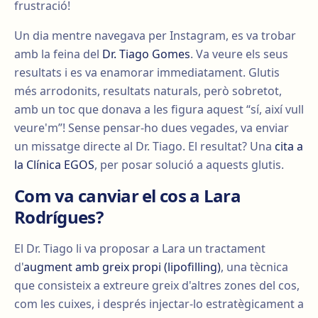
frustració!
Un dia mentre navegava per Instagram, es va trobar
amb la feina del
Dr. Tiago Gomes
. Va veure els seus
resultats i es va enamorar immediatament. Glutis
més arrodonits, resultats naturals, però sobretot,
amb un toc que donava a les figura aquest “sí, així vull
veure'm”! Sense pensar-ho dues vegades, va enviar
un missatge directe al Dr. Tiago. El resultat? Una
cita a
la Clínica EGOS
, per posar solució a aquests glutis.
Com va canviar el cos a Lara
Rodrígues?
El Dr. Tiago li va proposar a Lara un tractament
d'
augment amb greix propi (lipofilling)
, una tècnica
que consisteix a extreure greix d'altres zones del cos,
com les cuixes, i després injectar-lo estratègicament a