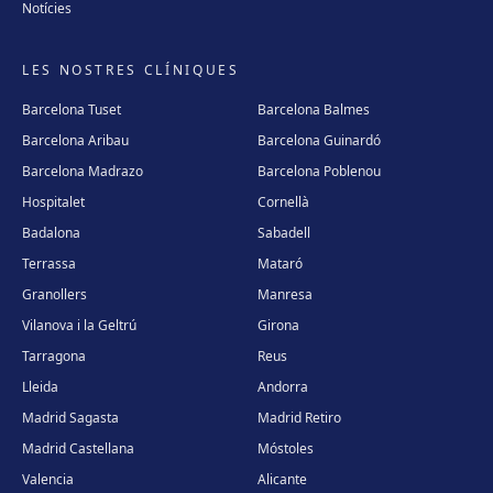
Notícies
LES NOSTRES CLÍNIQUES
Barcelona Tuset
Barcelona Balmes
Barcelona Aribau
Barcelona Guinardó
Barcelona Madrazo
Barcelona Poblenou
Hospitalet
Cornellà
Badalona
Sabadell
Terrassa
Mataró
Granollers
Manresa
Vilanova i la Geltrú
Girona
Tarragona
Reus
Lleida
Andorra
Madrid Sagasta
Madrid Retiro
Madrid Castellana
Móstoles
Valencia
Alicante