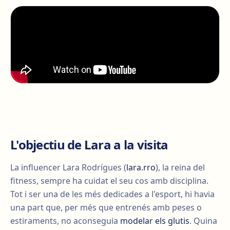
L'objectiu de Lara a la visita
La influencer Lara Rodrígues (
lara.rro
), la reina del
fitness, sempre ha cuidat el seu cos amb disciplina.
Tot i ser una de les més dedicades a l'esport, hi havia
una part que, per més que entrenés amb peses o
estiraments, no aconseguia
modelar els glutis
. Quina