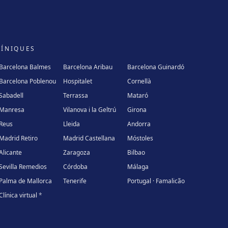
LÍNIQUES
Barcelona Balmes
Barcelona Aribau
Barcelona Guinardó
Barcelona Poblenou
Hospitalet
Cornellà
Sabadell
Terrassa
Mataró
Manresa
Vilanova i la Geltrú
Girona
Reus
Lleida
Andorra
Madrid Retiro
Madrid Castellana
Móstoles
Alicante
Zaragoza
Bilbao
Sevilla Remedios
Córdoba
Málaga
Palma de Mallorca
Tenerife
Portugal · Famalicão
Clínica virtual
*