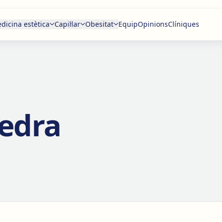
dicina estètica
Capil·lar
Obesitat
Equip
Opinions
Clíniques
edra