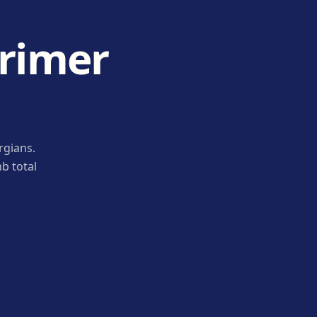
primer
rgians.
b total