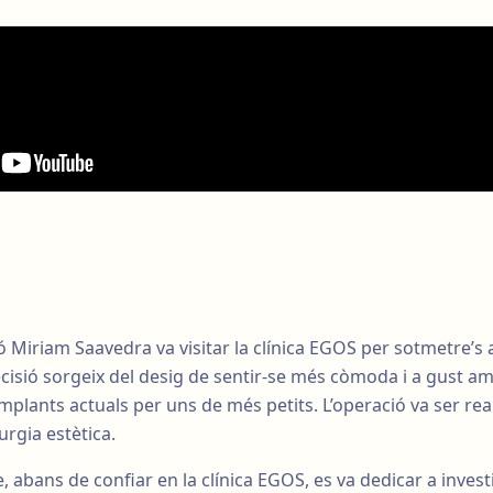
sió Miriam Saavedra va visitar la clínica EGOS per sotmetre’s
isió sorgeix del desig de sentir-se més còmoda i a gust am
mplants actuals per uns de més petits. L’operació va ser reali
urgia estètica.
, abans de confiar en la clínica EGOS, es va dedicar a invest