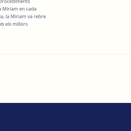
n procediments
 la Miriam en cada
ia, la Miriam va rebre
b els millors