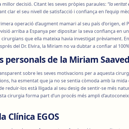
 millor decisió. Citant les seves pròpies paraules:
“la veritat
xant clar el seu nivell de satisfacció i confiança en l’equip mè
imera operació d’augment mamari al seu país d’origen, el Per
evisió arriba a Espanya per dipositar la seva confiança en un
 cirurgians que ella mateixa havia investigat prèviament. En 
sprés del Dr. Elvira, la Miriam no va dubtar a confiar al 100%
s personals de la Miriam Saave
ansparent sobre les seves motivacions per a aquesta cirurg
acions, ha esmentat que ja no se sentia còmoda amb la mida 
 de reduir-los està lligada al seu desig de sentir-se més nat
sta cirurgia forma part d’un procés més ampli d’autoconei
 la Clínica EGOS