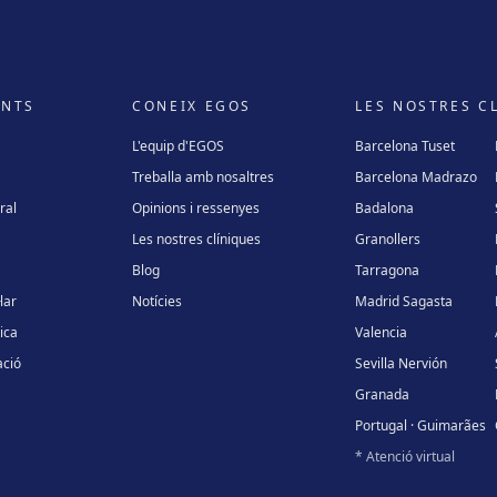
ENTS
CONEIX EGOS
LES NOSTRES C
L'equip d'EGOS
Barcelona Tuset
Treballa amb nosaltres
Barcelona Madrazo
ral
Opinions i ressenyes
Badalona
Les nostres clíniques
Granollers
Blog
Tarragona
lar
Notícies
Madrid Sagasta
ica
Valencia
ció
Sevilla Nervión
Granada
Portugal · Guimarães
* Atenció virtual