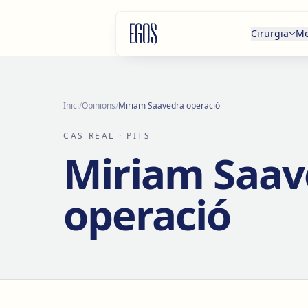
Salta al contingut
Cirurgia
Me
Inici
/
Opinions
/
Miriam Saavedra operació
CAS REAL
· PITS
Miriam Saav
operació