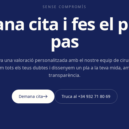
SENSE COMPROMÍS
a cita i fes el 
pas
a una valoració personalitzada amb el nostre equip de ciru
m tots els teus dubtes i dissenyem un pla a la teva mida, am
transparència.
Demana cita
Truca al
+34 932 71 80 69