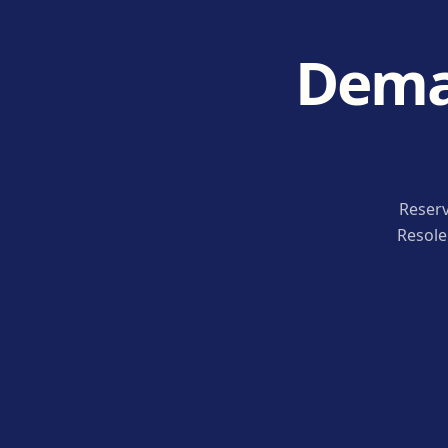
Deman
Reserv
Resole