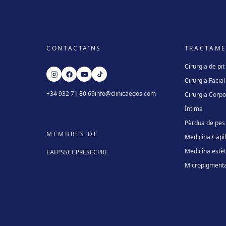
CONTACTA'NS
TRACTAM
Cirurgia de pit
Cirurgia Facial
+34 932 71 80 69
info@clinicaegos.com
Cirurgia Corpo
Íntima
Pèrdua de pes
MEMBRES DE
Medicina Capil·
Medicina estèt
EAFPS
SCCPRE
SECPRE
Micropigmenta