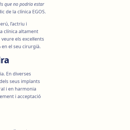
 és que no podria estar
dic de la clínica EGOS.
ú, l’actriu i
a clínica altament
veure els excel·lents
 en el seu cirurgià.
dra
ia. En diverses
dels seus implants
ural i en harmonia
xement i acceptació