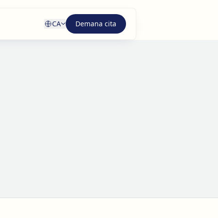
CA
Demana cita