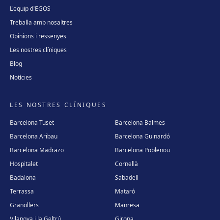
L'equip d'EGOS
Treballa amb nosaltres
Opinions i ressenyes
Les nostres clíniques
Blog
Notícies
LES NOSTRES CLÍNIQUES
Barcelona Tuset
Barcelona Balmes
Barcelona Aribau
Barcelona Guinardó
Barcelona Madrazo
Barcelona Poblenou
Hospitalet
Cornellà
Badalona
Sabadell
Terrassa
Mataró
Granollers
Manresa
Vilanova i la Geltrú
Girona