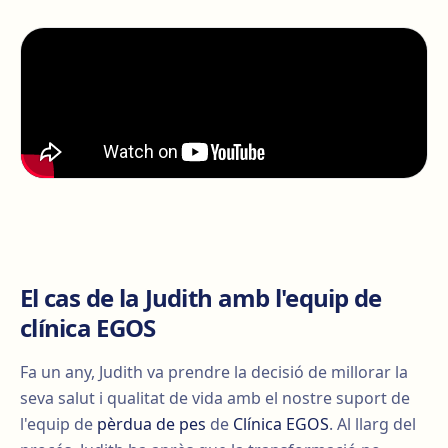
El cas de la Judith amb l'equip de
clínica EGOS
Fa un any, Judith va prendre la decisió de millorar la
seva salut i qualitat de vida amb el nostre suport de
l'equip de
pèrdua de pes
de
Clínica EGOS
. Al llarg del