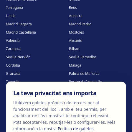
Tarragona
Reus
Lleida
Andorra
Madrid Sagasta
Madrid Retiro
Madrid Castellana
Móstoles
Valencia
Alicante
Zaragoza
Bilbao
Sevilla Nervión
Sevilla Remedios
Córdoba
Málaga
Granada
Palma de Mallorca
Tenerife
Portugal · Famalicão
Portugal · Guimarães
Clínica virtual
*
La teva privacitat ens importa
* Atenció virtual
Utilitzem galetes pròpies i de tercers per al
funcionament del lloc i, amb el teu permís, per
analitzar-ne l'ús i mostrar-te contingut rellevant.
Pots acceptar-les, rebutjar-les o configurar-les.
Més
©
2026
Clínica EGOS — Cirugía plástica, estética y reparadora
.
informació a la nostra
Política de galetes
.
Avís legal
Política de cookies
Política de privacitat