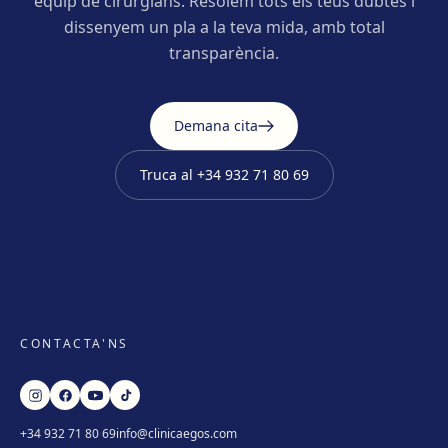
equip de cirurgians. Resolem tots els teus dubtes i
dissenyem un pla a la teva mida, amb total
transparència.
Demana cita
Truca al
+34 932 71 80 69
CONTACTA'NS
+34 932 71 80 69
info@clinicaegos.com