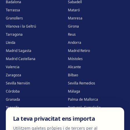
Badalona
Sabadell
Terrassa
Mataró
Granollers
Manresa
Vilanova i la Geltrú
Girona
Tarragona
Reus
Lleida
Andorra
Madrid Sagasta
Madrid Retiro
Madrid Castellana
Móstoles
Valencia
Alicante
Zaragoza
Bilbao
Sevilla Nervión
Sevilla Remedios
Córdoba
Málaga
Granada
Palma de Mallorca
Tenerife
Portugal · Famalicão
Portugal · Guimarães
Clínica virtual
*
La teva privacitat ens importa
* Atenció virtual
Utilitzem galetes pròpies i de tercers per al