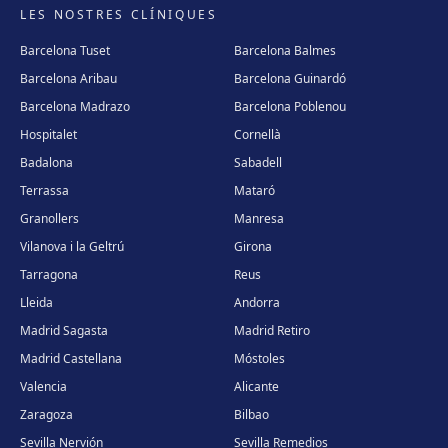
LES NOSTRES CLÍNIQUES
Barcelona Tuset
Barcelona Balmes
Barcelona Aribau
Barcelona Guinardó
Barcelona Madrazo
Barcelona Poblenou
Hospitalet
Cornellà
Badalona
Sabadell
Terrassa
Mataró
Granollers
Manresa
Vilanova i la Geltrú
Girona
Tarragona
Reus
Lleida
Andorra
Madrid Sagasta
Madrid Retiro
Madrid Castellana
Móstoles
Valencia
Alicante
Zaragoza
Bilbao
Sevilla Nervión
Sevilla Remedios