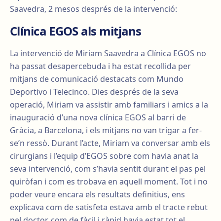
Saavedra, 2 mesos després de la intervenció:
Clínica EGOS als mitjans
La intervenció de Miriam Saavedra a Clínica EGOS no
ha passat desapercebuda i ha estat recollida per
mitjans de comunicació destacats com Mundo
Deportivo i Telecinco. Dies després de la seva
operació, Miriam va assistir amb familiars i amics a la
inauguració d’una nova clínica EGOS al barri de
Gràcia, a Barcelona, i els mitjans no van trigar a fer-
se’n ressò. Durant l’acte, Miriam va conversar amb els
cirurgians i l’equip d’EGOS sobre com havia anat la
seva intervenció, com s’havia sentit durant el pas pel
quiròfan i com es trobava en aquell moment. Tot i no
poder veure encara els resultats definitius, ens
explicava com de satisfeta estava amb el tracte rebut
pel doctor, com de fàcil i ràpid havia estat tot el